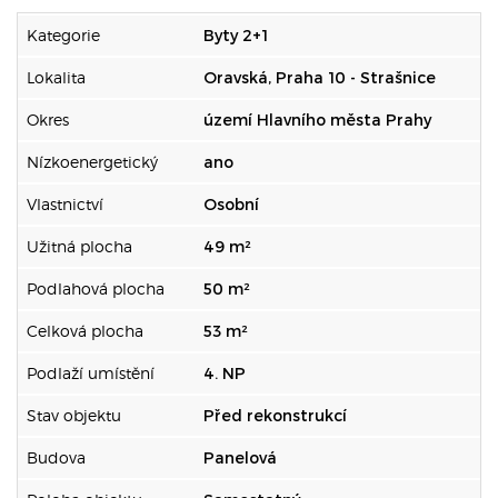
Kategorie
Byty 2+1
Lokalita
Oravská, Praha 10 - Strašnice
Okres
území Hlavního města Prahy
Nízkoenergetický
ano
Vlastnictví
Osobní
Užitná plocha
49 m²
Podlahová plocha
50 m²
Celková plocha
53 m²
Podlaží umístění
4. NP
Stav objektu
Před rekonstrukcí
Budova
Panelová