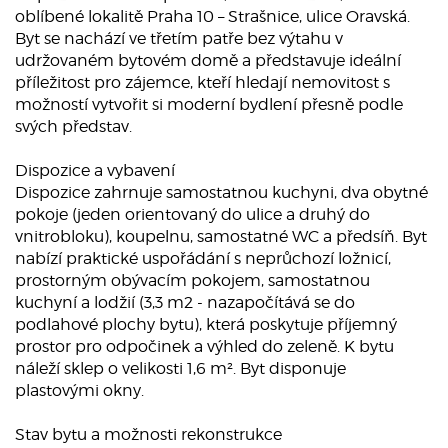
oblíbené lokalitě Praha 10 – Strašnice, ulice Oravská.
Byt se nachází ve třetím patře bez výtahu v
udržovaném bytovém domě a představuje ideální
příležitost pro zájemce, kteří hledají nemovitost s
možností vytvořit si moderní bydlení přesně podle
svých představ.
Dispozice a vybavení
Dispozice zahrnuje samostatnou kuchyni, dva obytné
pokoje (jeden orientovaný do ulice a druhý do
vnitrobloku), koupelnu, samostatné WC a předsíň. Byt
nabízí praktické uspořádání s neprůchozí ložnicí,
prostorným obývacím pokojem, samostatnou
kuchyní a lodžií (3,3 m2 - nazapočítává se do
podlahové plochy bytu), která poskytuje příjemný
prostor pro odpočinek a výhled do zeleně. K bytu
náleží sklep o velikosti 1,6 m². Byt disponuje
plastovými okny.
Stav bytu a možnosti rekonstrukce