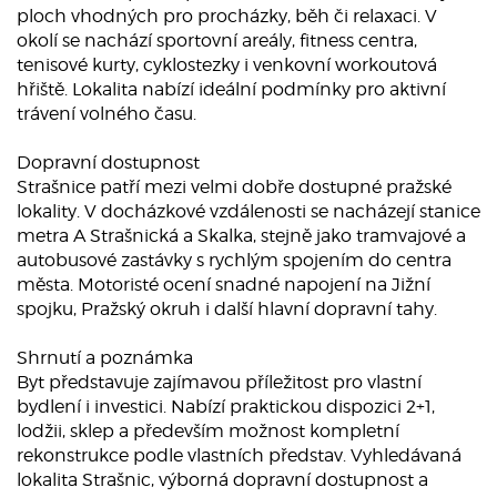
ploch vhodných pro procházky, běh či relaxaci. V
okolí se nachází sportovní areály, fitness centra,
tenisové kurty, cyklostezky i venkovní workoutová
hřiště. Lokalita nabízí ideální podmínky pro aktivní
trávení volného času.
Dopravní dostupnost
Strašnice patří mezi velmi dobře dostupné pražské
lokality. V docházkové vzdálenosti se nacházejí stanice
metra A Strašnická a Skalka, stejně jako tramvajové a
autobusové zastávky s rychlým spojením do centra
města. Motoristé ocení snadné napojení na Jižní
spojku, Pražský okruh i další hlavní dopravní tahy.
Shrnutí a poznámka
Byt představuje zajímavou příležitost pro vlastní
bydlení i investici. Nabízí praktickou dispozici 2+1,
lodžii, sklep a především možnost kompletní
rekonstrukce podle vlastních představ. Vyhledávaná
lokalita Strašnic, výborná dopravní dostupnost a