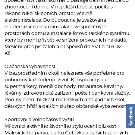
Společenství vlastníků navíc plánuje další investice do
zhodnocení domu. V nejbližší době se počítá s
rekonstrukcí sklepních prostor včetně
elektroinstalace. Do budoucna je zvažována
modernizace elektroinstalace ve společných
prostorách domu a instalace fotovoltaického systému,
který by mohl přispět ke snížení provozních nákladů.
Měsíční předpis záloh a příspěvků do SVJ činí 6.184
Kč.
Občanská vybavenost
V bezprostředním okolí naleznete vše potřebné pro
pohodlný každodenní život. K dispozici jsou
supermarkety, menší obchody, restaurace, kavárny,
lékárny, zdravotnická zařízení, pošta i bankovní služby.
Rodiny ocení blízkost mateřských a základních škol,
dětských hřišť a dalších služeb občanské vybavenosti.
Sportovní a volnočasové vyžití
Milovníci aktivního životního stylu ocení blízkost
Malešického parku, parku Gutovka a dalších zelených