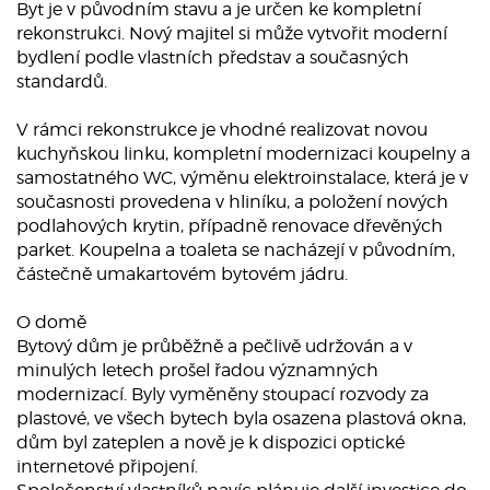
Byt je v původním stavu a je určen ke kompletní
rekonstrukci. Nový majitel si může vytvořit moderní
bydlení podle vlastních představ a současných
standardů.
V rámci rekonstrukce je vhodné realizovat novou
kuchyňskou linku, kompletní modernizaci koupelny a
samostatného WC, výměnu elektroinstalace, která je v
současnosti provedena v hliníku, a položení nových
podlahových krytin, případně renovace dřevěných
parket. Koupelna a toaleta se nacházejí v původním,
částečně umakartovém bytovém jádru.
O domě
Bytový dům je průběžně a pečlivě udržován a v
minulých letech prošel řadou významných
modernizací. Byly vyměněny stoupací rozvody za
plastové, ve všech bytech byla osazena plastová okna,
dům byl zateplen a nově je k dispozici optické
internetové připojení.