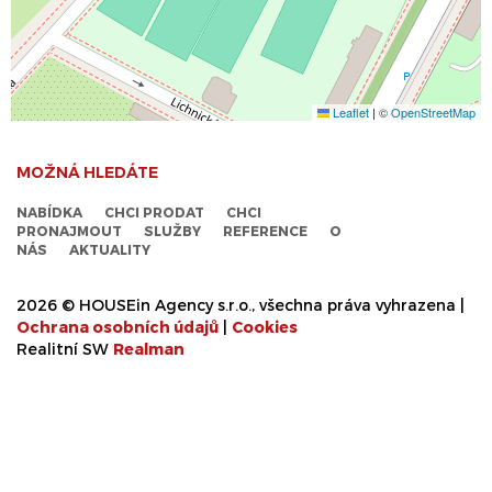
Leaflet
|
©
OpenStreetMap
MOŽNÁ HLEDÁTE
NABÍDKA
CHCI PRODAT
CHCI
PRONAJMOUT
SLUŽBY
REFERENCE
O
NÁS
AKTUALITY
2026 © HOUSEin Agency s.r.o., všechna práva vyhrazena |
Ochrana osobních údajů
|
Cookies
Realitní SW
Real
man