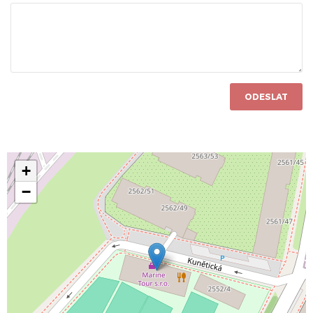
ODESLAT
+
−