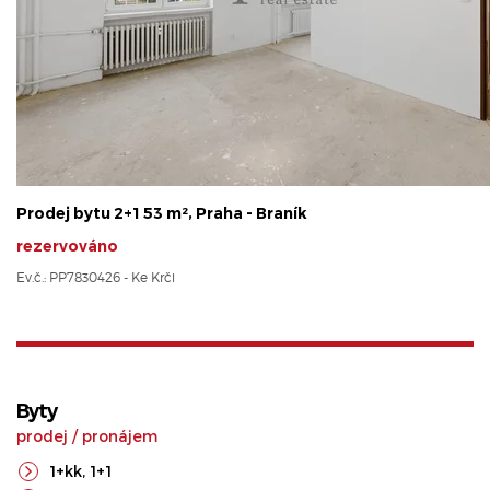
Prodej bytu 2+1 53 m², Praha - Braník
rezervováno
Ev.č.: PP7830426 - Ke Krči
Byty
prodej
/
pronájem
1+kk
,
1+1