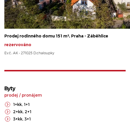
Prodej rodinného domu 151 m², Praha - Záběhlice
rezervováno
Ev.č.: AK - 271025 D.chaloupky
Byty
prodej
/
pronájem
1+kk
,
1+1
2+kk
,
2+1
3+kk
,
3+1