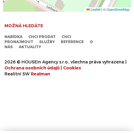
Leaflet
|
©
OpenStreetMap
MOŽNÁ HLEDÁTE
NABÍDKA
CHCI PRODAT
CHCI
PRONAJMOUT
SLUŽBY
REFERENCE
O
NÁS
AKTUALITY
2026 © HOUSEin Agency s.r.o., všechna práva vyhrazena |
Ochrana osobních údajů
|
Cookies
Realitní SW
Real
man