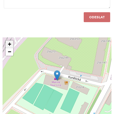
ODESLAT
+
−