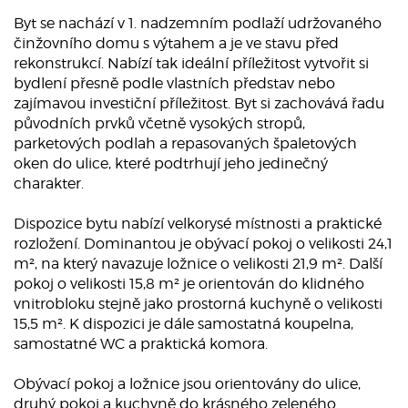
Byt se nachází v 1. nadzemním podlaží udržovaného
činžovního domu s výtahem a je ve stavu před
rekonstrukcí. Nabízí tak ideální příležitost vytvořit si
bydlení přesně podle vlastních představ nebo
zajímavou investiční příležitost. Byt si zachovává řadu
původních prvků včetně vysokých stropů,
parketových podlah a repasovaných špaletových
oken do ulice, které podtrhují jeho jedinečný
charakter.
Dispozice bytu nabízí velkorysé místnosti a praktické
rozložení. Dominantou je obývací pokoj o velikosti 24,1
m², na který navazuje ložnice o velikosti 21,9 m². Další
pokoj o velikosti 15,8 m² je orientován do klidného
vnitrobloku stejně jako prostorná kuchyně o velikosti
15,5 m². K dispozici je dále samostatná koupelna,
samostatné WC a praktická komora.
Obývací pokoj a ložnice jsou orientovány do ulice,
druhý pokoj a kuchyně do krásného zeleného