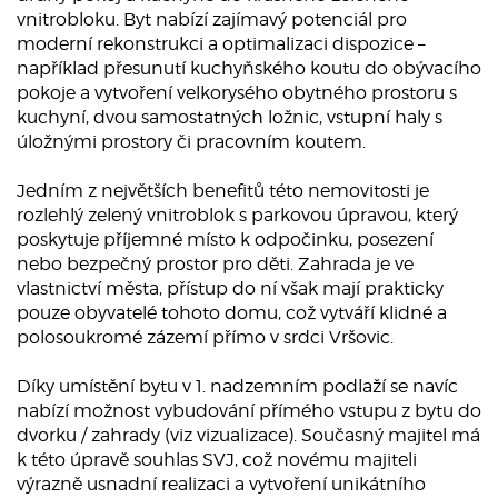
vnitrobloku. Byt nabízí zajímavý potenciál pro
moderní rekonstrukci a optimalizaci dispozice –
například přesunutí kuchyňského koutu do obývacího
pokoje a vytvoření velkorysého obytného prostoru s
kuchyní, dvou samostatných ložnic, vstupní haly s
úložnými prostory či pracovním koutem.
Jedním z největších benefitů této nemovitosti je
rozlehlý zelený vnitroblok s parkovou úpravou, který
poskytuje příjemné místo k odpočinku, posezení
nebo bezpečný prostor pro děti. Zahrada je ve
vlastnictví města, přístup do ní však mají prakticky
pouze obyvatelé tohoto domu, což vytváří klidné a
polosoukromé zázemí přímo v srdci Vršovic.
Díky umístění bytu v 1. nadzemním podlaží se navíc
nabízí možnost vybudování přímého vstupu z bytu do
dvorku / zahrady (viz vizualizace). Současný majitel má
k této úpravě souhlas SVJ, což novému majiteli
výrazně usnadní realizaci a vytvoření unikátního