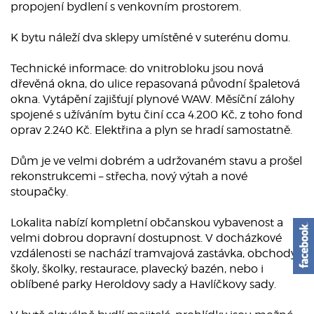
propojení bydlení s venkovním prostorem.
K bytu náleží dva sklepy umístěné v suterénu domu.
Technické informace: do vnitrobloku jsou nová
dřevěná okna, do ulice repasovaná původní špaletová
okna. Vytápění zajišťují plynové WAW. Měsíční zálohy
spojené s užíváním bytu činí cca 4.200 Kč, z toho fond
oprav 2.240 Kč. Elektřina a plyn se hradí samostatně.
Dům je ve velmi dobrém a udržovaném stavu a prošel
rekonstrukcemi – střecha, nový výtah a nové
stoupačky.
Lokalita nabízí kompletní občanskou vybavenost a
velmi dobrou dopravní dostupnost. V docházkové
vzdálenosti se nachází tramvajová zastávka, obchody,
školy, školky, restaurace, plavecký bazén, nebo i
oblíbené parky Heroldovy sady a Havlíčkovy sady.