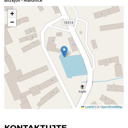
Blížejov - Malonice
+
−
Leaflet
|
©
OpenStreetMap
KONTAKTUJTE