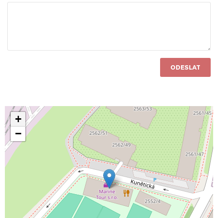
ODESLAT
+
−