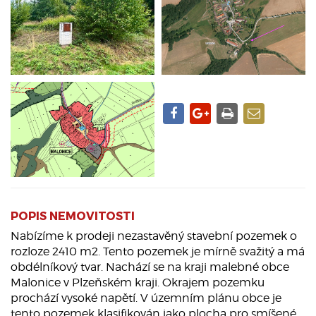
POPIS NEMOVITOSTI
Nabízíme k prodeji nezastavěný stavební pozemek o
rozloze 2410 m2. Tento pozemek je mírně svažitý a má
obdélníkový tvar. Nachází se na kraji malebné obce
Malonice v Plzeňském kraji. Okrajem pozemku
prochází vysoké napětí. V územním plánu obce je
tento pozemek klasifikován jako plocha pro smíšené