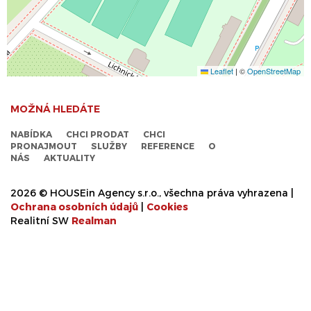
Leaflet
|
©
OpenStreetMap
MOŽNÁ HLEDÁTE
NABÍDKA
CHCI PRODAT
CHCI
PRONAJMOUT
SLUŽBY
REFERENCE
O
NÁS
AKTUALITY
2026 © HOUSEin Agency s.r.o., všechna práva vyhrazena |
Ochrana osobních údajů
|
Cookies
Realitní SW
Real
man