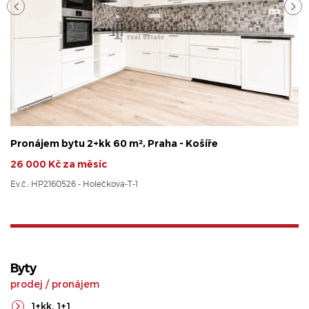
Pronájem bytu 2+kk 60 m², Praha - Košíře
26 000 Kč za měsíc
Ev.č.: HP2160526 - Holečkova-T-1
Byty
prodej
/
pronájem
1+kk
,
1+1