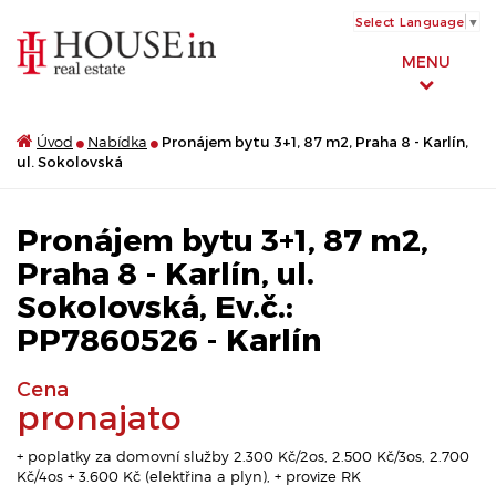
Select Language
▼
MENU
Úvod
Nabídka
Pronájem bytu 3+1, 87 m2, Praha 8 - Karlín,
ul. Sokolovská
Pronájem bytu 3+1, 87 m2,
Praha 8 - Karlín, ul.
Sokolovská, Ev.č.:
PP7860526 - Karlín
Cena
pronajato
+ poplatky za domovní služby 2.300 Kč/2os, 2.500 Kč/3os, 2.700
Kč/4os + 3.600 Kč (elektřina a plyn), + provize RK