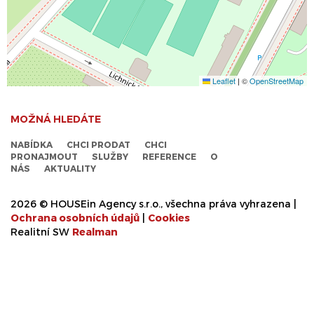
Leaflet
|
©
OpenStreetMap
MOŽNÁ HLEDÁTE
NABÍDKA
CHCI PRODAT
CHCI
PRONAJMOUT
SLUŽBY
REFERENCE
O
NÁS
AKTUALITY
2026 © HOUSEin Agency s.r.o., všechna práva vyhrazena |
Ochrana osobních údajů
|
Cookies
Realitní SW
Real
man