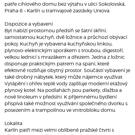
patře cihlového domu bez výtahu v ulici Sokolovská,
Praha 8 – Karlín u tramvajové zastávky Urxova.
Dispozice a vybavení
Byt nabízí prostornou předsíň se šatní skříní,
samostatnou kuchyň, dvě ložnice a průchozí obývací
pokoj. Kuchyň je vybavena kuchyňskou linkou,
plynovo-elektrickým sporákem s troubou, digestoří,
velkou lednicí s mrazákem a dřezem. Jedna z ložnic
disponuje praktickým patrem na spaní, které
efektivně rozšiřuje obytný prostor. Součástí vybavení je
také drobný nábytek, který může nájemce využívat.
Vytápění i ohřev teplé vody zajišťuje moderní etážový
plynový kotel. Na podlahách jsou parkety, dlažba a
nové linoleum v předsíni. K příjemnému bydlení
přispívá také možnost využívání společného dvorku s
posezením a trampolínou ve vnitrobloku domu.
Lokalita
Karlín patří mezi velmi oblíbené pražské čtvrti s