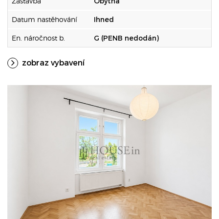
Zástavba
Obytná
Datum nastěhování
Ihned
En. náročnost b.
G (PENB nedodán)
zobraz vybavení