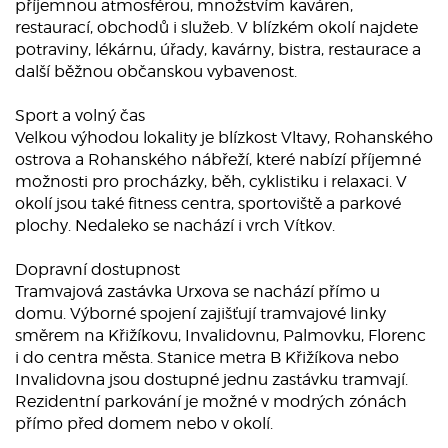
příjemnou atmosférou, množstvím kaváren,
restaurací, obchodů i služeb. V blízkém okolí najdete
potraviny, lékárnu, úřady, kavárny, bistra, restaurace a
další běžnou občanskou vybavenost.
Sport a volný čas
Velkou výhodou lokality je blízkost Vltavy, Rohanského
ostrova a Rohanského nábřeží, které nabízí příjemné
možnosti pro procházky, běh, cyklistiku i relaxaci. V
okolí jsou také fitness centra, sportoviště a parkové
plochy. Nedaleko se nachází i vrch Vítkov.
Dopravní dostupnost
Tramvajová zastávka Urxova se nachází přímo u
domu. Výborné spojení zajišťují tramvajové linky
směrem na Křižíkovu, Invalidovnu, Palmovku, Florenc
i do centra města. Stanice metra B Křižíkova nebo
Invalidovna jsou dostupné jednu zastávku tramvají.
Rezidentní parkování je možné v modrých zónách
přímo před domem nebo v okolí.