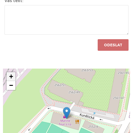
Váš text:
ODESLAT
+
−