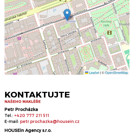
Leaflet
|
©
OpenStreetMap
KONTAKTUJTE
NAŠEHO MAKLÉŘE
Petr Procházka
Tel.:
+420 777 211 511
E-mail:
petr.prochazka@housein.cz
HOUSEin Agency s.r.o.