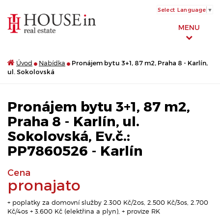
Select Language
▼
MENU
Úvod
Nabídka
Pronájem bytu 3+1, 87 m2, Praha 8 - Karlín,
ul. Sokolovská
Pronájem bytu 3+1, 87 m2,
Praha 8 - Karlín, ul.
Sokolovská, Ev.č.:
PP7860526 - Karlín
Cena
pronajato
+ poplatky za domovní služby 2.300 Kč/2os, 2.500 Kč/3os, 2.700
Kč/4os + 3.600 Kč (elektřina a plyn), + provize RK