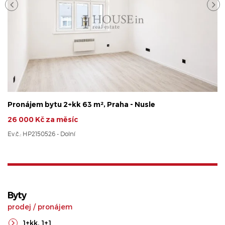
Pronájem bytu 2+kk 63 m², Praha - Nusle
26 000 Kč za měsíc
Ev.č.: HP2150526 - Dolní
Byty
prodej
/
pronájem
1+kk
,
1+1