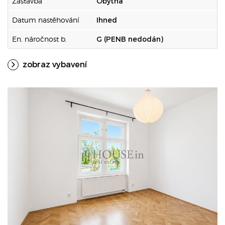
Zástavba
Obytná
Datum nastěhování
Ihned
En. náročnost b.
G (PENB nedodán)
zobraz vybavení