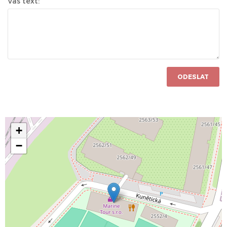
Váš text:
ODESLAT
+
−