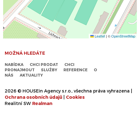
Leaflet
|
©
OpenStreetMap
MOŽNÁ HLEDÁTE
NABÍDKA
CHCI PRODAT
CHCI
PRONAJMOUT
SLUŽBY
REFERENCE
O
NÁS
AKTUALITY
2026 © HOUSEin Agency s.r.o., všechna práva vyhrazena |
Ochrana osobních údajů
|
Cookies
Realitní SW
Real
man