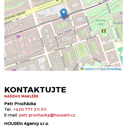
Leaflet
|
©
OpenStreetMap
KONTAKTUJTE
NAŠEHO MAKLÉŘE
Petr Procházka
Tel.:
+420 777 211 511
E-mail:
petr.prochazka@housein.cz
HOUSEin Agency s.r.o.