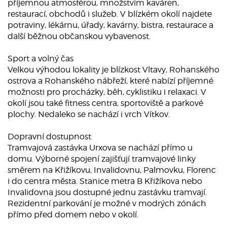
příjemnou atmosférou, množstvím kaváren,
restaurací, obchodů i služeb. V blízkém okolí najdete
potraviny, lékárnu, úřady, kavárny, bistra, restaurace a
další běžnou občanskou vybavenost.
Sport a volný čas
Velkou výhodou lokality je blízkost Vltavy, Rohanského
ostrova a Rohanského nábřeží, které nabízí příjemné
možnosti pro procházky, běh, cyklistiku i relaxaci. V
okolí jsou také fitness centra, sportoviště a parkové
plochy. Nedaleko se nachází i vrch Vítkov.
Dopravní dostupnost
Tramvajová zastávka Urxova se nachází přímo u
domu. Výborné spojení zajišťují tramvajové linky
směrem na Křižíkovu, Invalidovnu, Palmovku, Florenc
i do centra města. Stanice metra B Křižíkova nebo
Invalidovna jsou dostupné jednu zastávku tramvají.
Rezidentní parkování je možné v modrých zónách
přímo před domem nebo v okolí.