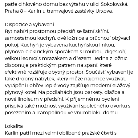
patře cihlového domu bez výtahu v ulici Sokolovská,
Praha 8 – Karlín u tramvajové zastávky Urxova.
Dispozice a vybavení
Byt nabízí prostornou předsíň se šatní skříní,
samostatnou kuchyň, dvě ložnice a průchozí obývací
pokoj. Kuchyň je vybavena kuchyňskou linkou,
plynovo-elektrickým sporákem s troubou, digestoří,
velkou lednicí s mrazákem a dřezem. Jedna z ložnic
disponuje praktickým patrem na spaní, které
efektivně rozšiřuje obytný prostor. Součástí vybavení je
také drobný nábytek, který může nájemce využívat.
Vytápění i ohřev teplé vody zajišťuje moderní etážový
plynový kotel. Na podlahách jsou parkety, dlažba a
nové linoleum v předsíni. K příjemnému bydlení
přispívá také možnost využívání společného dvorku s
posezením a trampolínou ve vnitrobloku domu.
Lokalita
Karlín patří mezi velmi oblíbené pražské čtvrti s