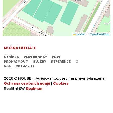
Leaflet
|
©
OpenStreetMap
MOŽNÁ HLEDÁTE
NABÍDKA
CHCI PRODAT
CHCI
PRONAJMOUT
SLUŽBY
REFERENCE
O
NÁS
AKTUALITY
2026 © HOUSEin Agency s.r.o., všechna práva vyhrazena |
Ochrana osobních údajů
|
Cookies
Realitní SW
Real
man