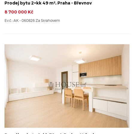
Prodej bytu 2+kk 49 m², Praha - Břevnov
8 700 000 Kč
Ev.č.: AK - 060826 Za Strahovem