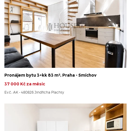
Pronájem bytu 3+kk 83 m², Praha - Smíchov
37 000 Kč za měsíc
Ev.č.: AK - 480826 Jindřicha Plachty