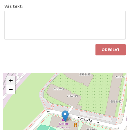
Váš text:
ODESLAT
+
−