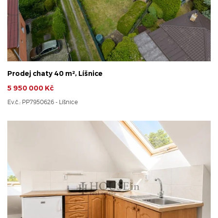
Prodej chaty 40 m², Líšnice
5 950 000 Kč
Ev.č.: PP7950626 - Líšnice