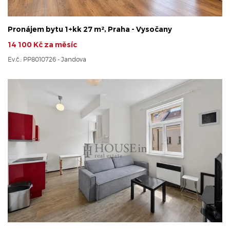
Pronájem bytu 1+kk 27 m², Praha - Vysočany
14 100 Kč za měsíc
Ev.č.: PP8010726 - Jandova