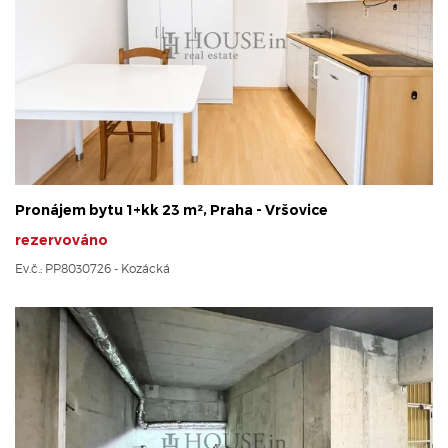
Pronájem bytu 1+kk 23 m², Praha - Vršovice
rezervováno
Ev.č.: PP8030726 - Kozácká