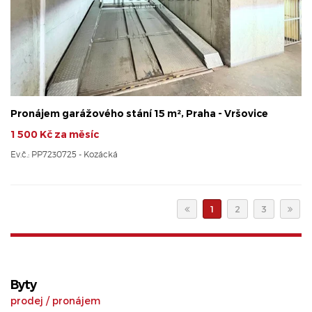
Pronájem garážového stání 15 m², Praha - Vršovice
1 500 Kč za měsíc
Ev.č.: PP7230725 - Kozácká
1
2
3
Byty
prodej
/
pronájem