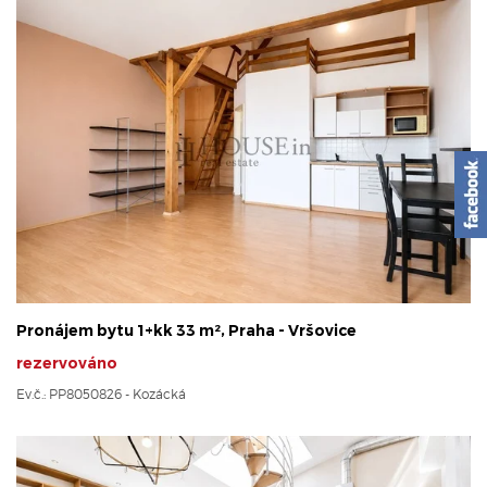
Pronájem bytu 1+kk 33 m², Praha - Vršovice
rezervováno
Ev.č.: PP8050826 - Kozácká