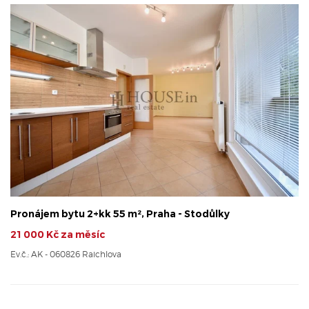
Pronájem bytu 2+kk 55 m², Praha - Stodůlky
21 000 Kč za měsíc
Ev.č.: AK - 060826 Raichlova