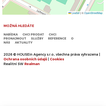
Leaflet
|
©
OpenStreetMap
MOŽNÁ HLEDÁTE
NABÍDKA
CHCI PRODAT
CHCI
PRONAJMOUT
SLUŽBY
REFERENCE
O
NÁS
AKTUALITY
2026 © HOUSEin Agency s.r.o., všechna práva vyhrazena |
Ochrana osobních údajů
|
Cookies
Realitní SW
Real
man