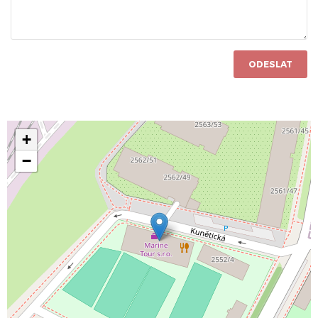
ODESLAT
+
−