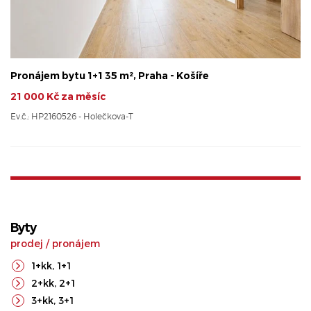
Pronájem bytu 1+1 35 m², Praha - Košíře
21 000 Kč za měsíc
Ev.č.: HP2160526 - Holečkova-T
Byty
prodej
/
pronájem
1+kk
,
1+1
2+kk
,
2+1
3+kk
,
3+1