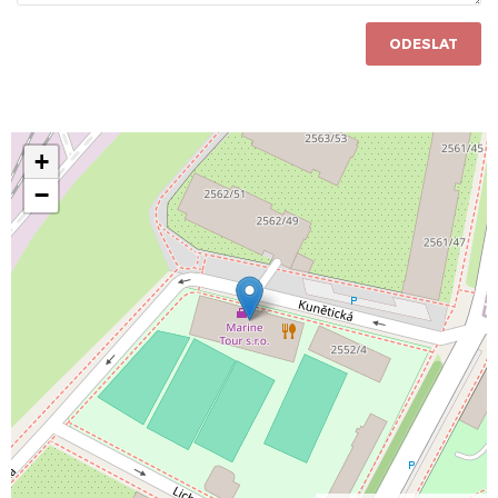
ODESLAT
+
−