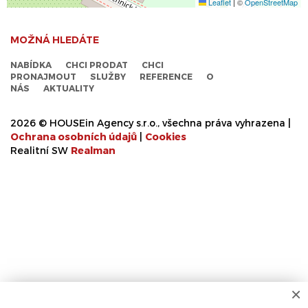
Leaflet
|
©
OpenStreetMap
MOŽNÁ HLEDÁTE
NABÍDKA
CHCI PRODAT
CHCI
PRONAJMOUT
SLUŽBY
REFERENCE
O
NÁS
AKTUALITY
2026 © HOUSEin Agency s.r.o., všechna práva vyhrazena |
Ochrana osobních údajů
|
Cookies
Realitní SW
Real
man
×