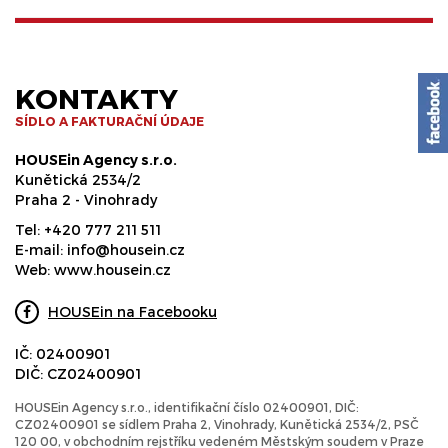
KONTAKTY
SÍDLO A FAKTURAČNÍ ÚDAJE
HOUSEin Agency s.r.o.
Kunětická 2534/2
Praha 2 - Vinohrady
Tel:
+420 777 211 511
E-mail:
info@housein.cz
Web:
www.housein.cz
HOUSEin na Facebooku
IČ: 02400901
DIČ: CZ02400901
HOUSEin Agency s.r.o., identifikační číslo 02400901, DIČ:
CZ02400901 se sídlem Praha 2, Vinohrady, Kunětická 2534/2, PSČ
120 00, v obchodním rejstříku vedeném Městským soudem v Praze