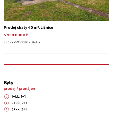
Prodej chaty 40 m², Líšnice
5 950 000 Kč
Ev.č.: PP7950626 - Líšnice
Byty
prodej
/
pronájem
1+kk
,
1+1
2+kk
,
2+1
3+kk
,
3+1