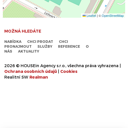
Leaflet
|
©
OpenStreetMap
MOŽNÁ HLEDÁTE
NABÍDKA
CHCI PRODAT
CHCI
PRONAJMOUT
SLUŽBY
REFERENCE
O
NÁS
AKTUALITY
2026 © HOUSEin Agency s.r.o., všechna práva vyhrazena |
Ochrana osobních údajů
|
Cookies
Realitní SW
Real
man