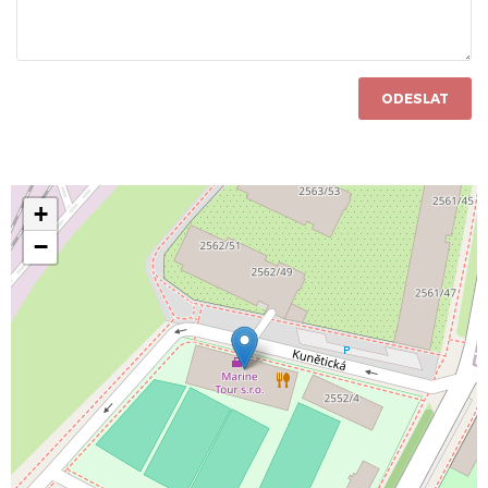
ODESLAT
+
−