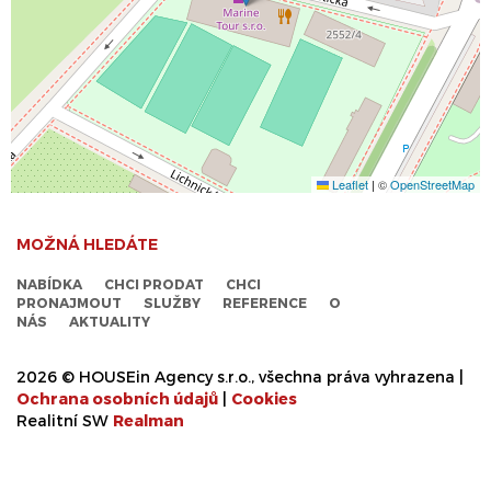
Leaflet
|
©
OpenStreetMap
MOŽNÁ HLEDÁTE
NABÍDKA
CHCI PRODAT
CHCI
PRONAJMOUT
SLUŽBY
REFERENCE
O
NÁS
AKTUALITY
2026 © HOUSEin Agency s.r.o., všechna práva vyhrazena |
Ochrana osobních údajů
|
Cookies
Realitní SW
Real
man