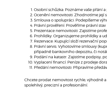
Osobní schůzka: Poznáme vaše přání a 
Ocenění nemovitosti: Zhodnotíme její 
Smlouva o spolupráci: Podepíšeme výhr
Právní prověření: Prověříme právní stav
Prezentace nemovitosti: Zajistíme profes
Prohlídky: Organizujeme prohlídky a ud
Rezervace: Kupující složí rezervační po
Právní servis: Vyhotovíme smlouvy (kupn
případně bankovního depozitu, či notá
Podání na katastr: Zajistíme podpisy, p
Vyplacení financí: Peníze z prodeje do
Předání nemovitosti: Připravíme předáva
Chcete prodat nemovitost rychle, výhodně a b
spolehlivý, precizní a profesionální.