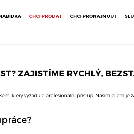
NABÍDKA
CHCI PRODAT
CHCI PRONAJMOUT
SLU
T? ZAJISTÍME RYCHLÝ, BEZS
em, který vyžaduje profesionální přístup. Naším cílem je z
upráce?