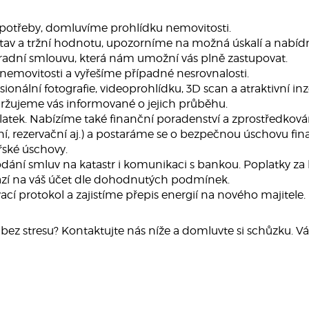
potřeby, domluvíme prohlídku nemovitosti.
stav a tržní hodnotu, upozorníme na možná úskalí a nabíd
adní smlouvu, která nám umožní vás plně zastupovat.
 nemovitosti a vyřešíme případné nesrovnalosti.
ionální fotografie, videoprohlídku, 3D scan a atraktivní i
ržujeme vás informované o jejich průběhu.
platek. Nabízíme také finanční poradenství a zprostředková
í, rezervační aj.) a postaráme se o bezpečnou úschovu fin
řské úschovy.
odání smluv na katastr i komunikaci s bankou. Poplatky za 
razí na váš účet dle dohodnutých podmínek.
cí protokol a zajistíme přepis energií na nového majitele.
ez stresu? Kontaktujte nás níže a domluvte si schůzku. Vá