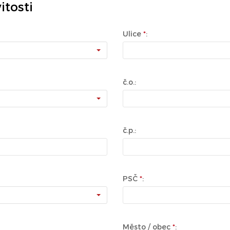
tosti
Ulice
*
:
č.o.:
č.p.:
PSČ
*
:
Město / obec
*
: