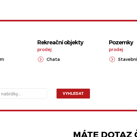
Rekreační objekty
Pozemky
prodej
prodej
ům
Chata
Stavební
VYHLEDAT
MÁTE DOTAZ Č