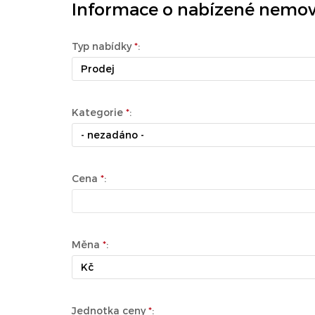
Informace o nabízené nemovi
Typ nabídky
*
:
Prodej
Kategorie
*
:
- nezadáno -
Cena
*
:
Měna
*
:
Kč
Jednotka ceny
*
: