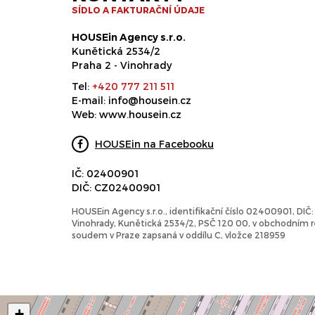
SÍDLO A FAKTURAČNÍ ÚDAJE
HOUSEin Agency s.r.o.
Kunětická 2534/2
Praha 2 - Vinohrady
Tel:
+420 777 211 511
E-mail:
info@housein.cz
Web:
www.housein.cz
HOUSEin na Facebooku
IČ: 02400901
DIČ: CZ02400901
HOUSEin Agency s.r.o., identifikační číslo 02400901, DI
Vinohrady, Kunětická 2534/2, PSČ 120 00, v obchodním
soudem v Praze zapsaná v oddílu C, vložce 218959
+