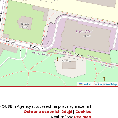
Leaflet
|
©
OpenStreetMap
OUSEin Agency s.r.o., všechna práva vyhrazena |
Ochrana osobních údajů
|
Cookies
Realitní SW
Real
man