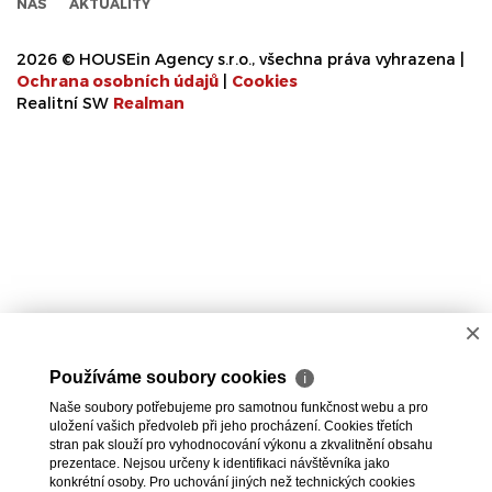
NÁS
AKTUALITY
2026 © HOUSEin Agency s.r.o., všechna práva vyhrazena |
Ochrana osobních údajů
|
Cookies
Realitní SW
Real
man
×
Používáme soubory cookies
ℹ
Naše soubory potřebujeme pro samotnou funkčnost webu a pro
uložení vašich předvoleb při jeho procházení. Cookies třetích
stran pak slouží pro vyhodnocování výkonu a zkvalitnění obsahu
prezentace. Nejsou určeny k identifikaci návštěvníka jako
konkrétní osoby. Pro uchování jiných než technických cookies