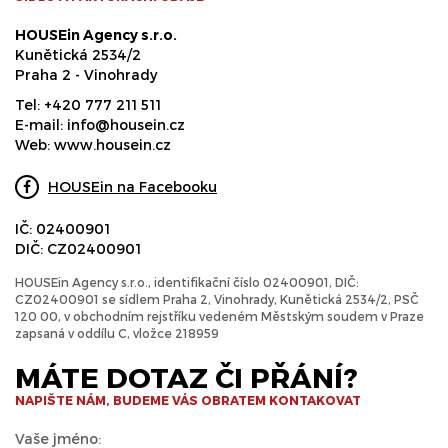
HOUSEin Agency s.r.o.
Kunětická 2534/2
Praha 2 - Vinohrady
Tel:
+420 777 211 511
E-mail:
info@housein.cz
Web:
www.housein.cz
HOUSEin na Facebooku
IČ: 02400901
DIČ: CZ02400901
HOUSEin Agency s.r.o., identifikační číslo 02400901, DIČ:
CZ02400901 se sídlem Praha 2, Vinohrady, Kunětická 2534/2, PSČ
120 00, v obchodním rejstříku vedeném Městským soudem v Praze
zapsaná v oddílu C, vložce 218959
MÁTE DOTAZ ČI PŘÁNÍ?
NAPIŠTE NÁM, BUDEME VÁS OBRATEM KONTAKOVAT
Vaše jméno: