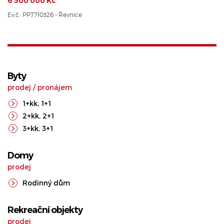
6 500 000 Kč
Ev.č.: PP7710326 - Řevnice
Byty
prodej
/
pronájem
1+kk
,
1+1
2+kk
,
2+1
3+kk
,
3+1
Domy
prodej
Rodinný dům
Rekreační objekty
prodej