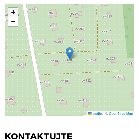
+
−
Leaflet
|
©
OpenStreetMap
KONTAKTUJTE