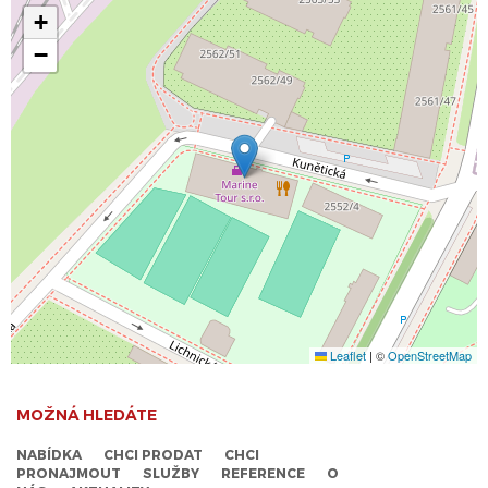
+
−
Leaflet
|
©
OpenStreetMap
MOŽNÁ HLEDÁTE
NABÍDKA
CHCI PRODAT
CHCI
PRONAJMOUT
SLUŽBY
REFERENCE
O