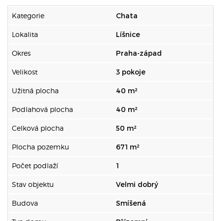
Kategorie
Chata
Lokalita
Líšnice
Okres
Praha-západ
Velikost
3 pokoje
Užitná plocha
40 m²
Podlahová plocha
40 m²
Celková plocha
50 m²
Plocha pozemku
671 m²
Počet podlaží
1
Stav objektu
Velmi dobrý
Budova
Smíšená