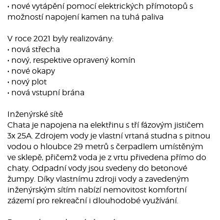
• nové vytápění pomocí elektrických přímotopů s
možností napojení kamen na tuhá paliva
V roce 2021 byly realizovány:
• nová střecha
• nový, respektive opravený komín
• nové okapy
• nový plot
• nová vstupní brána
Inženýrské sítě
Chata je napojena na elektřinu s tří fázovým jističem
3x 25A. Zdrojem vody je vlastní vrtaná studna s pitnou
vodou o hloubce 29 metrů s čerpadlem umístěným
ve sklepě, přičemž voda je z vrtu přivedena přímo do
chaty. Odpadní vody jsou svedeny do betonové
žumpy. Díky vlastnímu zdroji vody a zavedeným
inženýrským sítím nabízí nemovitost komfortní
zázemí pro rekreační i dlouhodobé využívání.