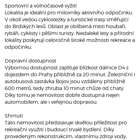
Sportovní a volnočasové vyžití
Lokalita je ideální pro milovníky aktivního odpočinku.
V okolí vedou cyklostezky a turistické trasy směřující
do Brdských lesů. Oblast je oblíbená mezi houbaři,
rybáři, cyklisty i pěšími turisty. Nedaleké lesy a přírodní
lokality poskytují celoročně široké možnosti rekreace a
odpočinku.
Dopravní dostupnost
Výbornou dostupnost zajišťuje blízkost dálnice D4 s
dojezdem do Prahy přibližně za 20 minut. Železniční i
autobusová zastávka Bojov jsou vzdáleny přibližně
600 metrů, tedy zhruba 10 minut chůze od chaty.
Díky tomu je nemovitost dobře dostupná nejen
automobilem, ale i veřejnou dopravou.
Shrnutí
Tato nemovitost představuje skvělou příležitost pro
rekreační využití i budoucí trvalé bydlení. Díky
provedeným rekonstrukcím, vlastnímu zdroji vody,