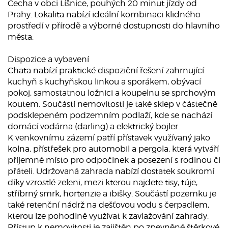
Čecha v obci Líšnice, pouhých 20 minut jízdy od
Prahy. Lokalita nabízí ideální kombinaci klidného
prostředí v přírodě a výborné dostupnosti do hlavního
města.
Dispozice a vybavení
Chata nabízí praktické dispoziční řešení zahrnující
kuchyň s kuchyňskou linkou a sporákem, obývací
pokoj, samostatnou ložnici a koupelnu se sprchovým
koutem. Součástí nemovitosti je také sklep v částečně
podsklepeném podzemním podlaží, kde se nachází
domácí vodárna (darling) a elektrický bojler.
K venkovnímu zázemí patří přístavek využívaný jako
kolna, přístřešek pro automobil a pergola, která vytváří
příjemné místo pro odpočinek a posezení s rodinou či
přáteli. Udržovaná zahrada nabízí dostatek soukromí
díky vzrostlé zeleni, mezi kterou najdete tisy, túje,
stříbrný smrk, hortenzie a ibišky. Součástí pozemku je
také retenční nádrž na dešťovou vodu s čerpadlem,
kterou lze pohodlně využívat k zavlažování zahrady.
Přístup k nemovitosti je zajištěn po zpevněné štěrkové