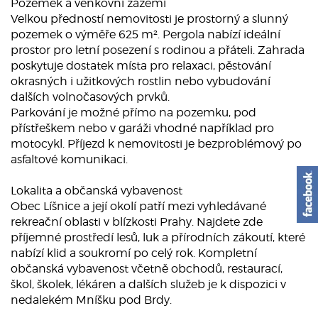
Pozemek a venkovní zázemí
Velkou předností nemovitosti je prostorný a slunný
pozemek o výměře 625 m². Pergola nabízí ideální
prostor pro letní posezení s rodinou a přáteli. Zahrada
poskytuje dostatek místa pro relaxaci, pěstování
okrasných i užitkových rostlin nebo vybudování
dalších volnočasových prvků.
Parkování je možné přímo na pozemku, pod
přístřeškem nebo v garáži vhodné například pro
motocykl. Příjezd k nemovitosti je bezproblémový po
asfaltové komunikaci.
Lokalita a občanská vybavenost
Obec Líšnice a její okolí patří mezi vyhledávané
rekreační oblasti v blízkosti Prahy. Najdete zde
příjemné prostředí lesů, luk a přírodních zákoutí, které
nabízí klid a soukromí po celý rok. Kompletní
občanská vybavenost včetně obchodů, restaurací,
škol, školek, lékáren a dalších služeb je k dispozici v
nedalekém Mníšku pod Brdy.