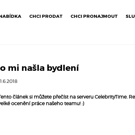
NABÍDKA
CHCI PRODAT
CHCI PRONAJMOUT
SLU
co mi našla bydlení
11.6.2018
Tento článek si můžete přečíst na serveru CelebrityTime. R
velké ocenění práce našeho teamu! :)