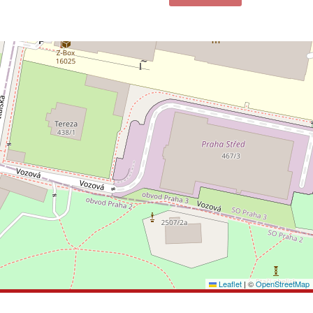
Leaflet
|
©
OpenStreetMap