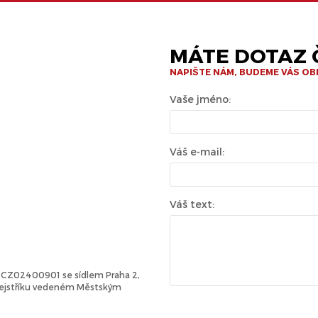
MÁTE DOTAZ Č
NAPIŠTE NÁM, BUDEME VÁS O
Vaše jméno:
Váš e-mail:
Váš text:
Č: CZ02400901 se sídlem Praha 2,
 rejstříku vedeném Městským