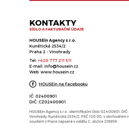
KONTAKTY
SÍDLO A FAKTURAČNÍ ÚDAJE
HOUSEin Agency s.r.o.
Kunětická 2534/2
Praha 2 - Vinohrady
Tel:
+420 777 211 511
E-mail:
info@housein.cz
Web:
www.housein.cz
HOUSEin na Facebooku
IČ: 02400901
DIČ: CZ02400901
HOUSEin Agency s.r.o., identifikační číslo 02400901, DI
Vinohrady, Kunětická 2534/2, PSČ 120 00, v obchodním
soudem v Praze zapsaná v oddílu C, vložce 218959