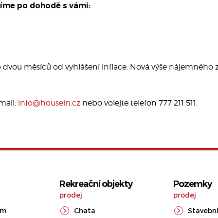
víme po dohodě s vámi:
do dvou měsíců od vyhlášení inflace. Nová výše nájemného z
mail:
info@housein.cz
nebo volejte telefon 777 211 511.
Rekreační objekty
Pozemky
prodej
prodej
ům
Chata
Stavební