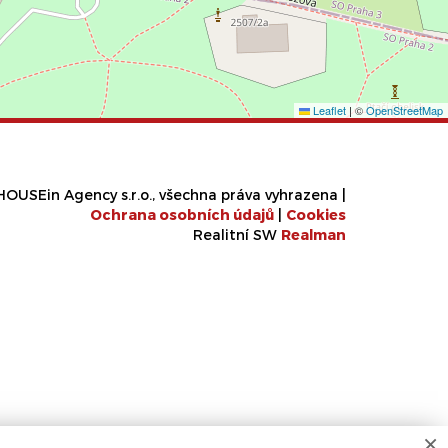
Leaflet
|
©
OpenStreetMap
OUSEin Agency s.r.o., všechna práva vyhrazena |
Ochrana osobních údajů
|
Cookies
Realitní SW
Real
man
×