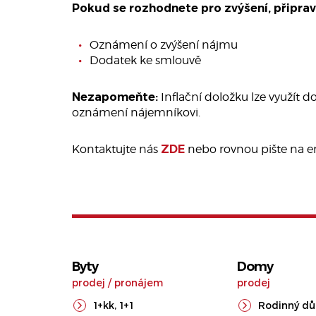
Pokud se rozhodnete pro zvýšení, připra
Oznámení o zvýšení nájmu
Dodatek ke smlouvě
Nezapomeňte:
Inflační doložku lze využít 
oznámení nájemníkovi.
Kontaktujte nás
ZDE
nebo rovnou pište na e
Byty
Domy
prodej
/
pronájem
prodej
1+kk
,
1+1
Rodinný d