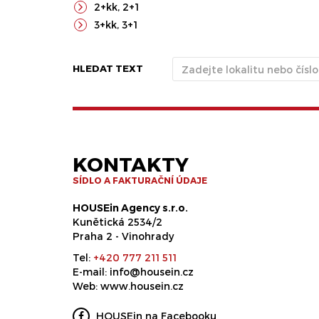
2+kk
,
2+1
3+kk
,
3+1
HLEDAT TEXT
KONTAKTY
SÍDLO A FAKTURAČNÍ ÚDAJE
HOUSEin Agency s.r.o.
Kunětická 2534/2
Praha 2 - Vinohrady
Tel:
+420 777 211 511
E-mail:
info@housein.cz
Web:
www.housein.cz
HOUSEin na Facebooku