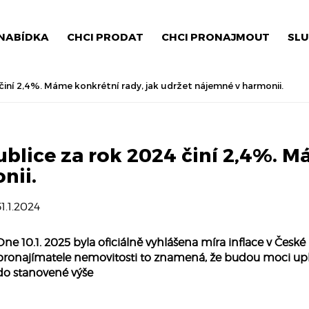
NABÍDKA
CHCI PRODAT
CHCI PRONAJMOUT
SLU
 činí 2,4%. Máme konkrétní rady, jak udržet nájemné v harmonii.
ublice za rok 2024 činí 2,4%. M
nii.
31.1.2024
Dne 10.1. 2025 byla oficiálně vyhlášena míra inflace v České 
pronajímatele nemovitosti to znamená, že budou moci upla
do stanovené výše