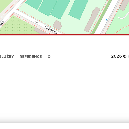
2026 © H
SLUŽBY
REFERENCE
O