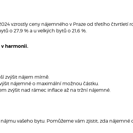
.2024 vzrostly ceny nájemného v Praze od třetího čtvrtletí 
bytů o 27,9 % a u velkých bytů o 21,6 %.
v harmonii.
ší zvýšit nájem mírně.
výšit nájemné o maximální možnou částku.
em zvýšit nad rámec inflace až na tržní nájemné.
o nájmu vašeho bytu. Pomůžeme vám zjistit, zda nájemné