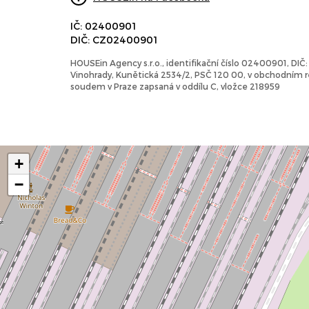
IČ: 02400901
DIČ: CZ02400901
HOUSEin Agency s.r.o., identifikační číslo 02400901, DI
Vinohrady, Kunětická 2534/2, PSČ 120 00, v obchodním
soudem v Praze zapsaná v oddílu C, vložce 218959
+
−