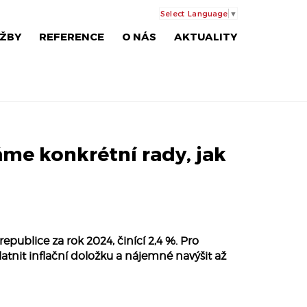
Select Language
▼
ŽBY
REFERENCE
O NÁS
AKTUALITY
áme konkrétní rady, jak
republice za rok 2024, činící 2,4 %. Pro
tnit inflační doložku a nájemné navýšit až