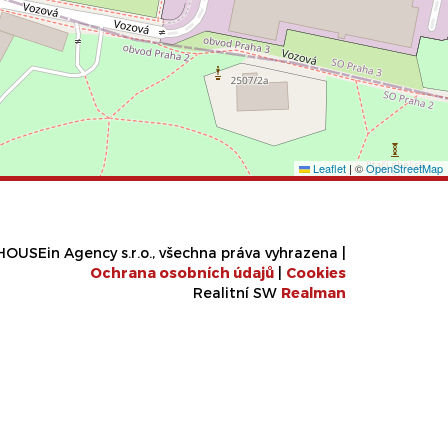
Leaflet
|
©
OpenStreetMap
OUSEin Agency s.r.o., všechna práva vyhrazena |
Ochrana osobních údajů
|
Cookies
Realitní SW
Real
man