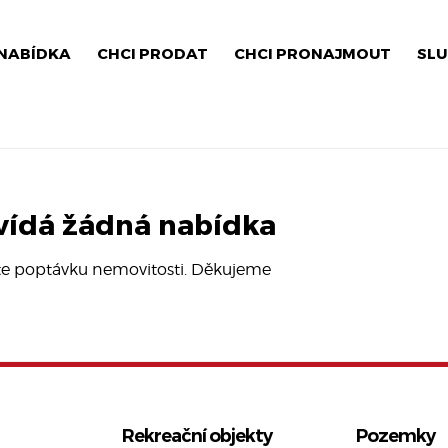
NABÍDKA
CHCI PRODAT
CHCI PRONAJMOUT
SLU
ídá žádná nabídka
jte poptávku nemovitosti. Děkujeme
Rekreační objekty
Pozemky