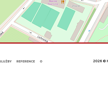
2026 © H
SLUŽBY
REFERENCE
O