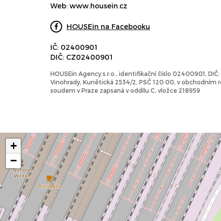
Web:
www.housein.cz
HOUSEin na Facebooku
IČ: 02400901
DIČ: CZ02400901
HOUSEin Agency s.r.o., identifikační číslo 02400901, DI
Vinohrady, Kunětická 2534/2, PSČ 120 00, v obchodním
soudem v Praze zapsaná v oddílu C, vložce 218959
+
−