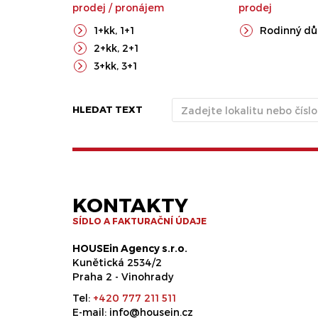
prodej
/
pronájem
prodej
1+kk
,
1+1
Rodinný d
2+kk
,
2+1
3+kk
,
3+1
HLEDAT TEXT
KONTAKTY
SÍDLO A FAKTURAČNÍ ÚDAJE
HOUSEin Agency s.r.o.
Kunětická 2534/2
Praha 2 - Vinohrady
Tel:
+420 777 211 511
E-mail:
info@housein.cz