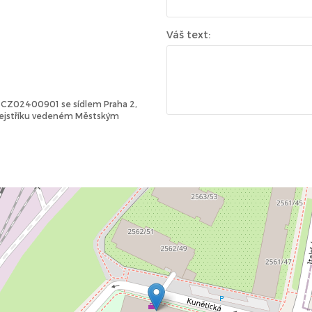
Váš text:
Č: CZ02400901 se sídlem Praha 2,
 rejstříku vedeném Městským