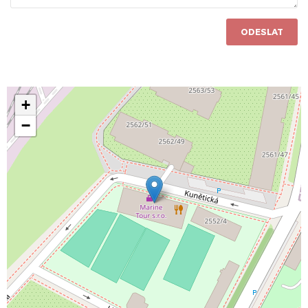
ODESLAT
+
−