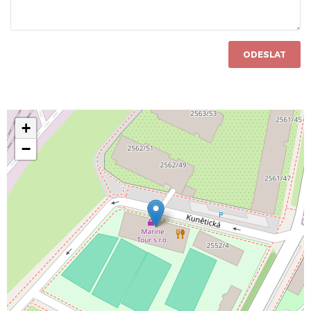
ODESLAT
+
−