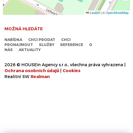
Leaflet
|
©
OpenStreetMap
MOŽNÁ HLEDÁTE
NABÍDKA
CHCI PRODAT
CHCI
PRONAJMOUT
SLUŽBY
REFERENCE
O
NÁS
AKTUALITY
2026 © HOUSEin Agency s.r.o., všechna práva vyhrazena |
Ochrana osobních údajů
|
Cookies
Realitní SW
Real
man