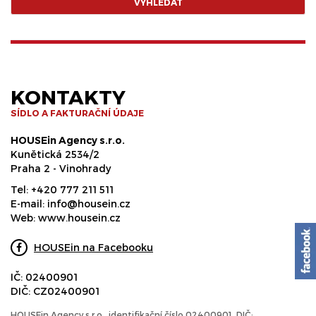
VYHLEDAT
KONTAKTY
SÍDLO A FAKTURAČNÍ ÚDAJE
HOUSEin Agency s.r.o.
Kunětická 2534/2
Praha 2 - Vinohrady
Tel:
+420 777 211 511
E-mail:
info@housein.cz
Web:
www.housein.cz
HOUSEin na Facebooku
IČ: 02400901
DIČ: CZ02400901
HOUSEin Agency s.r.o., identifikační číslo 02400901, DIČ: