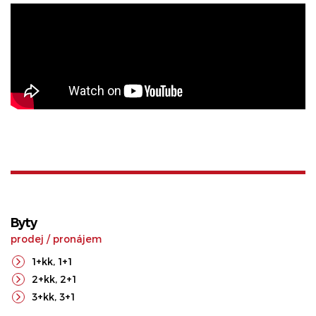
Byty
prodej
/
pronájem
1+kk
,
1+1
2+kk
,
2+1
3+kk
,
3+1