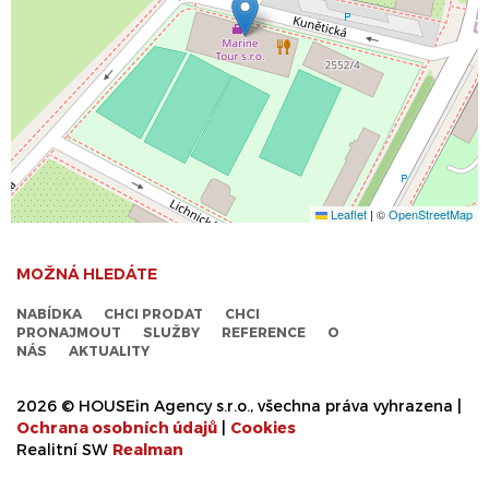
Leaflet
|
©
OpenStreetMap
MOŽNÁ HLEDÁTE
NABÍDKA
CHCI PRODAT
CHCI
PRONAJMOUT
SLUŽBY
REFERENCE
O
NÁS
AKTUALITY
2026 © HOUSEin Agency s.r.o., všechna práva vyhrazena |
Ochrana osobních údajů
|
Cookies
Realitní SW
Real
man