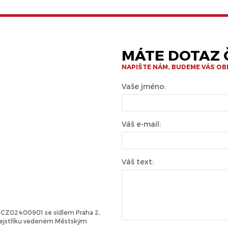
MÁTE DOTAZ Č
NAPIŠTE NÁM, BUDEME VÁS O
Vaše jméno:
Váš e-mail:
Váš text:
Č: CZ02400901 se sídlem Praha 2,
 rejstříku vedeném Městským