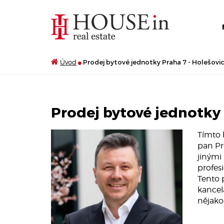
Úvod
Prodej bytové jednotky Praha 7 - Holešovic
Prodej bytové jednotky 
Tímto 
pan Pr
jinými
profes
Tento 
kancelá
nějako