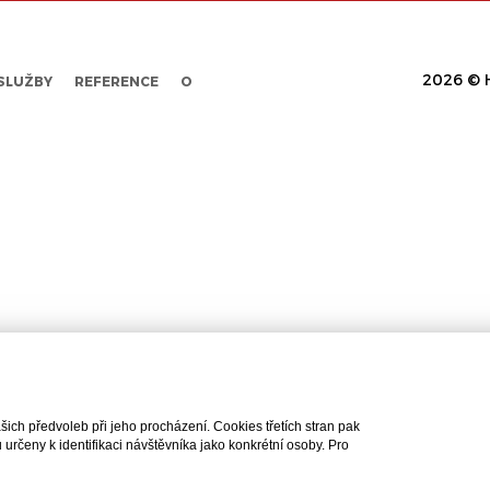
2026 © H
SLUŽBY
REFERENCE
O
ch předvoleb při jeho procházení. Cookies třetích stran pak
rčeny k identifikaci návštěvníka jako konkrétní osoby. Pro