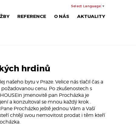
Select Language
▼
ŽBY
REFERENCE
O NÁS
AKTUALITY
ských hrdinů
 našeho bytu v Praze. Velice nás tlačil čas a
i požadovanou cenu. Po zkušenostech s
lář HOUSEin jmenovitě pan Procházka je
ení a konzultoval se mnou každý krok .
 Pane Procházko ještě jednou Vám a Vaší
teří chtějí svou nemovitost prodat i těm kteří
rocházka.