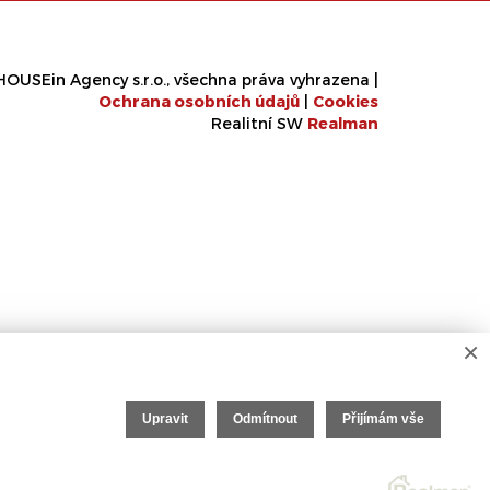
OUSEin Agency s.r.o., všechna práva vyhrazena |
Ochrana osobních údajů
|
Cookies
Realitní SW
Real
man
×
Upravit
Odmítnout
Přijímám vše