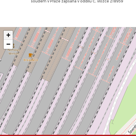
soudem v Praze zapsaná v oddílu C, vložce 218959
+
−