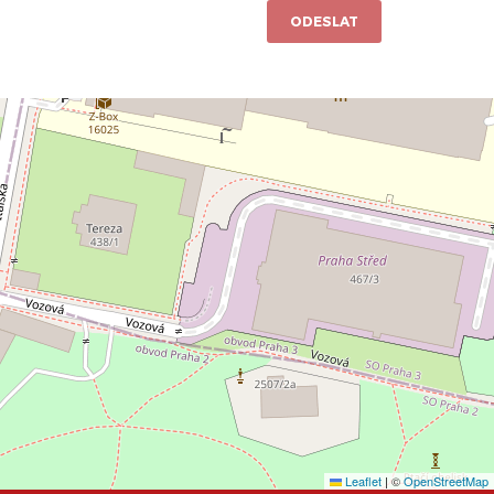
ODESLAT
Leaflet
|
©
OpenStreetMap