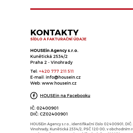
KONTAKTY
SÍDLO A FAKTURAČNÍ ÚDAJE
HOUSEin Agency s.r.o.
Kunětická 2534/2
Praha 2 - Vinohrady
Tel:
+420 777 211 511
E-mail:
info@housein.cz
Web:
www.housein.cz
HOUSEin na Facebooku
IČ: 02400901
DIČ: CZ02400901
HOUSEin Agency s.r.o., identifikační číslo 02400901, DI
Vinohrady, Kunětická 2534/2, PSČ 120 00, v obchodním