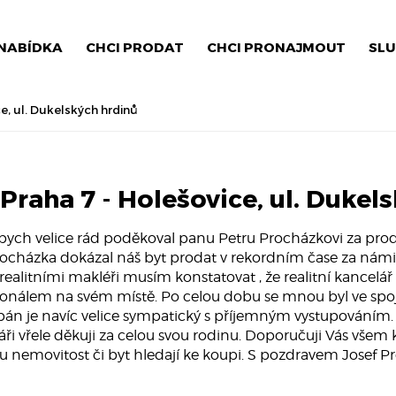
NABÍDKA
CHCI PRODAT
CHCI PRONAJMOUT
SLU
e, ul. Dukelských hrdinů
Praha 7 - Holešovice, ul. Dukel
bych velice rád poděkoval panu Petru Procházkovi za prodej
ocházka dokázal náš byt prodat v rekordním čase za nám
 realitními makléři musím konstatovat , že realitní kance
ionálem na svém místě. Po celou dobu se mnou byl ve spoj
pán je navíc velice sympatický s příjemným vystupováním.
ři vřele děkuji za celou svou rodinu. Doporučuji Vás všem k
u nemovitost či byt hledají ke koupi. S pozdravem Josef P