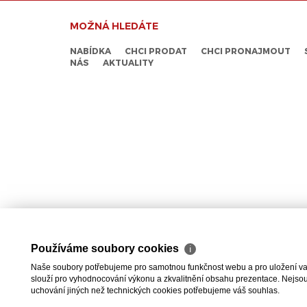
MOŽNÁ HLEDÁTE
NABÍDKA
CHCI PRODAT
CHCI PRONAJMOUT
NÁS
AKTUALITY
Používáme soubory cookies
ℹ
Naše soubory potřebujeme pro samotnou funkčnost webu a pro uložení vaši
slouží pro vyhodnocování výkonu a zkvalitnění obsahu prezentace. Nejsou u
uchování jiných než technických cookies potřebujeme váš souhlas.