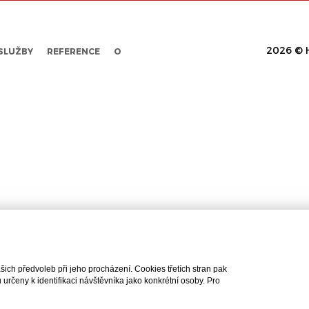
2026 © H
SLUŽBY
REFERENCE
O
ch předvoleb při jeho procházení. Cookies třetích stran pak
rčeny k identifikaci návštěvníka jako konkrétní osoby. Pro