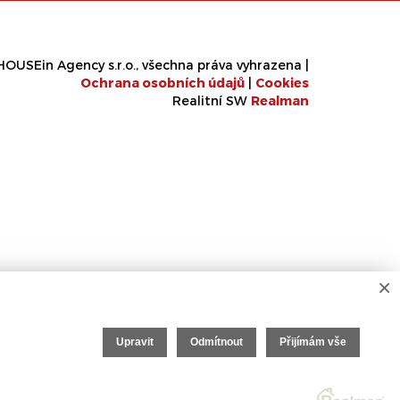
OUSEin Agency s.r.o., všechna práva vyhrazena |
Ochrana osobních údajů
|
Cookies
Realitní SW
Real
man
×
Upravit
Odmítnout
Přijímám vše