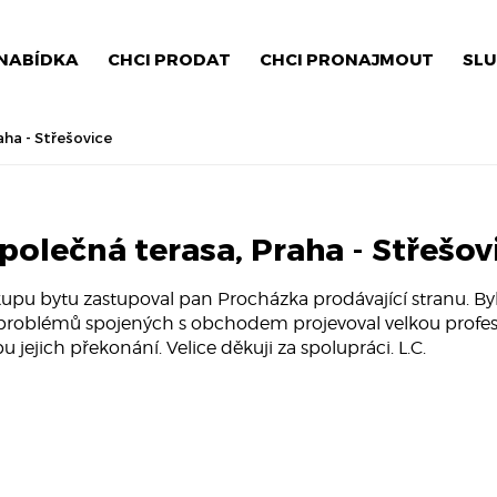
NABÍDKA
CHCI PRODAT
CHCI PRONAJMOUT
SLU
aha - Střešovice
společná terasa, Praha - Střešov
kupu bytu zastupoval pan Procházka prodávající stranu. Byl 
problémů spojených s obchodem projevoval velkou profesi
 jejich překonání. Velice děkuji za spolupráci. L.C.