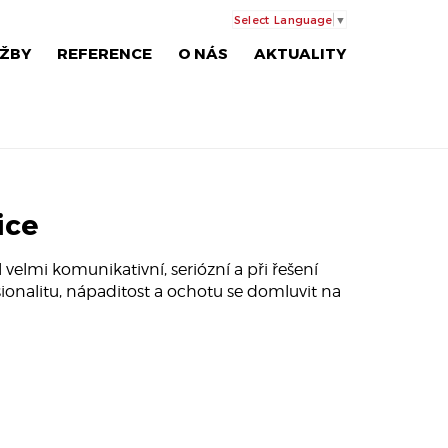
Select Language
▼
ŽBY
REFERENCE
O NÁS
AKTUALITY
ice
velmi komunikativní, seriózní a při řešení
onalitu, nápaditost a ochotu se domluvit na