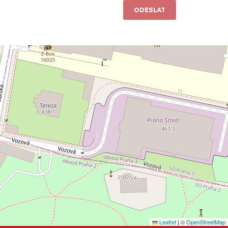
ODESLAT
Leaflet
|
©
OpenStreetMap