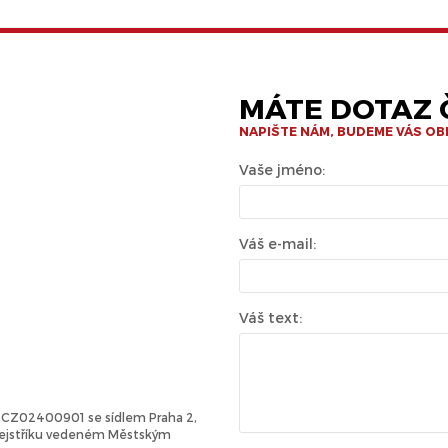
MÁTE DOTAZ Č
NAPIŠTE NÁM, BUDEME VÁS O
Vaše jméno:
Váš e-mail:
Váš text:
Č: CZ02400901 se sídlem Praha 2,
 rejstříku vedeném Městským