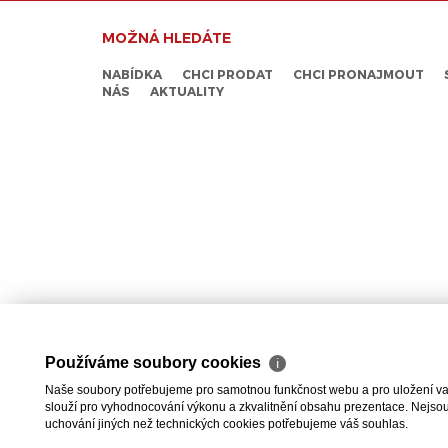
MOŽNÁ HLEDÁTE
NABÍDKA
CHCI PRODAT
CHCI PRONAJMOUT
NÁS
AKTUALITY
Používáme soubory cookies
ℹ
Naše soubory potřebujeme pro samotnou funkčnost webu a pro uložení vaši
slouží pro vyhodnocování výkonu a zkvalitnění obsahu prezentace. Nejsou u
uchování jiných než technických cookies potřebujeme váš souhlas.