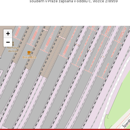
soudem v Praze zapsaná v oddílu C, vložce 218959
+
−