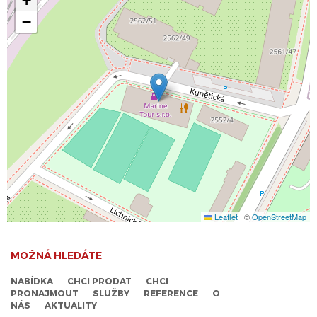
+
−
Leaflet
|
©
OpenStreetMap
MOŽNÁ HLEDÁTE
NABÍDKA
CHCI PRODAT
CHCI
PRONAJMOUT
SLUŽBY
REFERENCE
O
NÁS
AKTUALITY