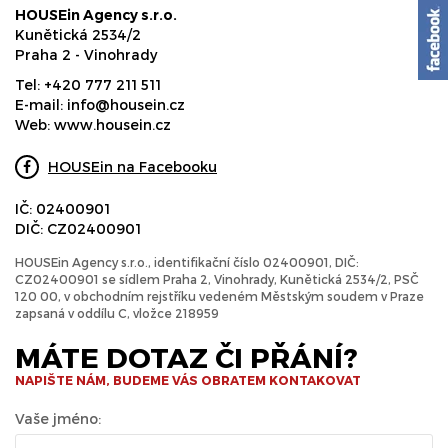
HOUSEin Agency s.r.o.
Kunětická 2534/2
Praha 2 - Vinohrady
Tel:
+420 777 211 511
E-mail:
info@housein.cz
Web:
www.housein.cz
HOUSEin na Facebooku
IČ: 02400901
DIČ: CZ02400901
HOUSEin Agency s.r.o., identifikační číslo 02400901, DIČ:
CZ02400901 se sídlem Praha 2, Vinohrady, Kunětická 2534/2, PSČ
120 00, v obchodním rejstříku vedeném Městským soudem v Praze
zapsaná v oddílu C, vložce 218959
MÁTE DOTAZ ČI PŘÁNÍ?
NAPIŠTE NÁM, BUDEME VÁS OBRATEM KONTAKOVAT
Vaše jméno: