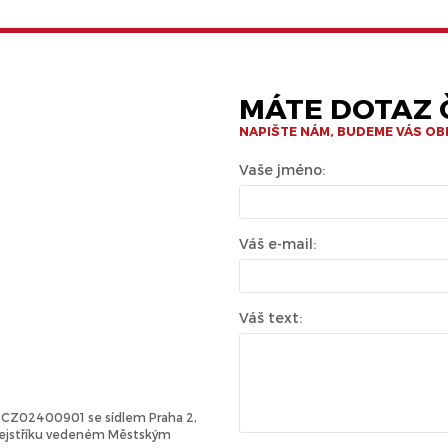
MÁTE DOTAZ Č
NAPIŠTE NÁM, BUDEME VÁS O
Vaše jméno:
Váš e-mail:
Váš text:
Č: CZ02400901 se sídlem Praha 2,
 rejstříku vedeném Městským