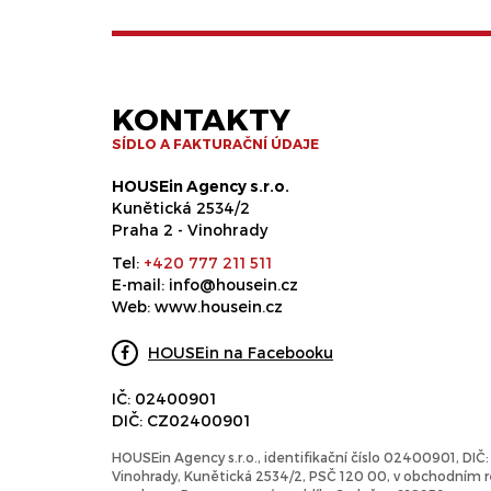
KONTAKTY
SÍDLO A FAKTURAČNÍ ÚDAJE
HOUSEin Agency s.r.o.
Kunětická 2534/2
Praha 2 - Vinohrady
Tel:
+420 777 211 511
E-mail:
info@housein.cz
Web:
www.housein.cz
HOUSEin na Facebooku
IČ: 02400901
DIČ: CZ02400901
HOUSEin Agency s.r.o., identifikační číslo 02400901, DI
Vinohrady, Kunětická 2534/2, PSČ 120 00, v obchodním