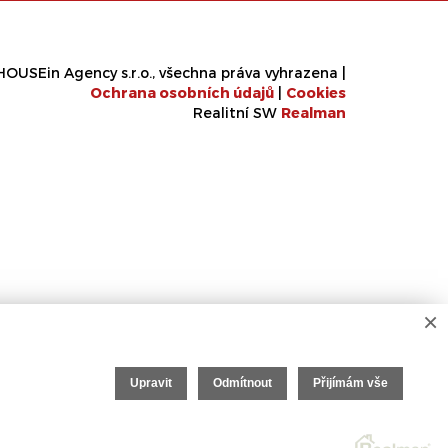
OUSEin Agency s.r.o., všechna práva vyhrazena |
Ochrana osobních údajů
|
Cookies
Realitní SW
Real
man
×
Upravit
Odmítnout
Přijímám vše