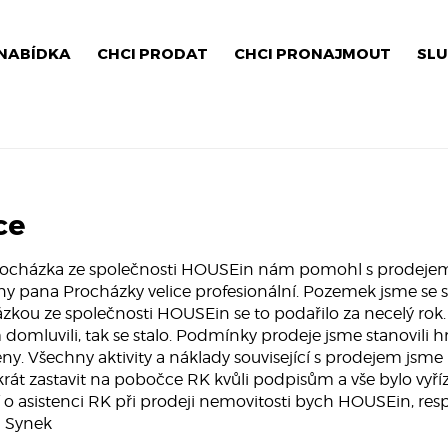
NABÍDKA
CHCI PRODAT
CHCI PRONAJMOUT
SLU
ce
ocházka ze společnosti HOUSEin nám pomohl s prodejem
any pana Procházky velice profesionální. Pozemek jsme se s
zkou ze společnosti HOUSEin se to podařilo za necelý rok. 
domluvili, tak se stalo. Podmínky prodeje jsme stanovili 
y. Všechny aktivity a náklady související s prodejem jsme n
krát zastavit na pobočce RK kvůli podpisům a vše bylo vyříz
í o asistenci RK při prodeji nemovitosti bych HOUSEin, res
 Synek