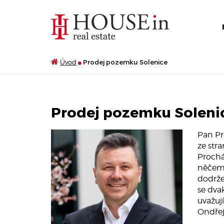
Úvod
Prodej pozemku Solenice
Prodej pozemku Soleni
Pan Pr
ze str
Prochá
něčem 
dodržen
se dva
uvažuj
Ondřej