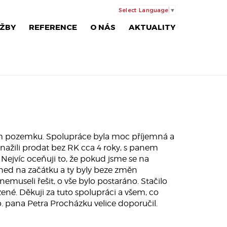
Select Language
▼
ŽBY
REFERENCE
O NÁS
AKTUALITY
 pozemku. Spolupráce byla moc příjemná a
nažili prodat bez RK cca 4 roky, s panem
Nejvíc oceňuji to, že pokud jsme se na
hned na začátku a ty byly beze změn
emuseli řešit, o vše bylo postaráno. Stačilo
ené. Děkuji za tuto spolupráci a všem, co
p. pana Petra Procházku velice doporučil.