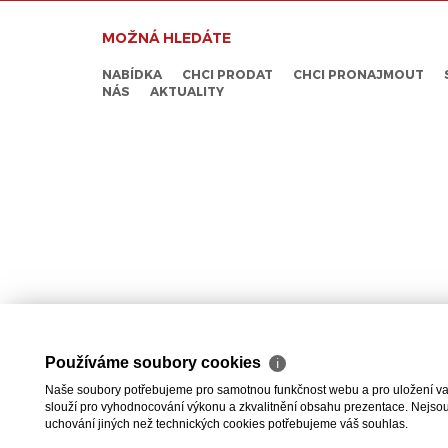
MOŽNÁ HLEDÁTE
NABÍDKA
CHCI PRODAT
CHCI PRONAJMOUT
NÁS
AKTUALITY
Používáme soubory cookies
ℹ
Naše soubory potřebujeme pro samotnou funkčnost webu a pro uložení vaši
slouží pro vyhodnocování výkonu a zkvalitnění obsahu prezentace. Nejsou u
uchování jiných než technických cookies potřebujeme váš souhlas.