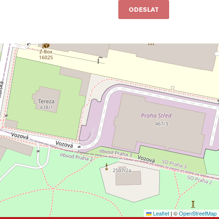
ODESLAT
Leaflet
|
©
OpenStreetMap