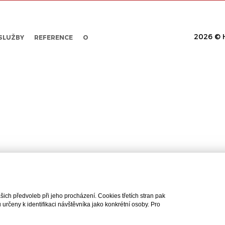
2026 © H
SLUŽBY
REFERENCE
O
ch předvoleb při jeho procházení. Cookies třetích stran pak
rčeny k identifikaci návštěvníka jako konkrétní osoby. Pro