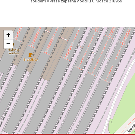
soudem v Praze zapsaná v oddílu C, vložce 218959
+
−