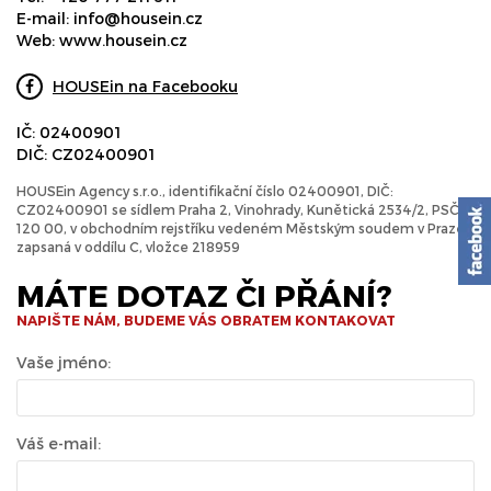
E-mail:
info@housein.cz
Web:
www.housein.cz
HOUSEin na Facebooku
IČ: 02400901
DIČ: CZ02400901
HOUSEin Agency s.r.o., identifikační číslo 02400901, DIČ:
CZ02400901 se sídlem Praha 2, Vinohrady, Kunětická 2534/2, PSČ
120 00, v obchodním rejstříku vedeném Městským soudem v Praze
zapsaná v oddílu C, vložce 218959
MÁTE DOTAZ ČI PŘÁNÍ?
NAPIŠTE NÁM, BUDEME VÁS OBRATEM KONTAKOVAT
Vaše jméno:
Váš e-mail: