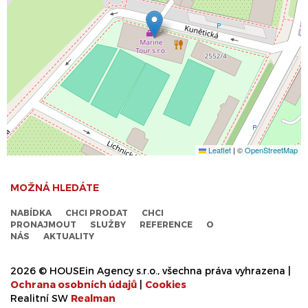
Leaflet
|
©
OpenStreetMap
MOŽNÁ HLEDÁTE
NABÍDKA
CHCI PRODAT
CHCI
PRONAJMOUT
SLUŽBY
REFERENCE
O
NÁS
AKTUALITY
2026 © HOUSEin Agency s.r.o., všechna práva vyhrazena |
Ochrana osobních údajů
|
Cookies
Realitní SW
Real
man