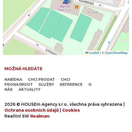
Leaflet
|
©
OpenStreetMap
MOŽNÁ HLEDÁTE
NABÍDKA
CHCI PRODAT
CHCI
PRONAJMOUT
SLUŽBY
REFERENCE
O
NÁS
AKTUALITY
2026 © HOUSEin Agency s.r.o., všechna práva vyhrazena |
Ochrana osobních údajů
|
Cookies
Realitní SW
Real
man