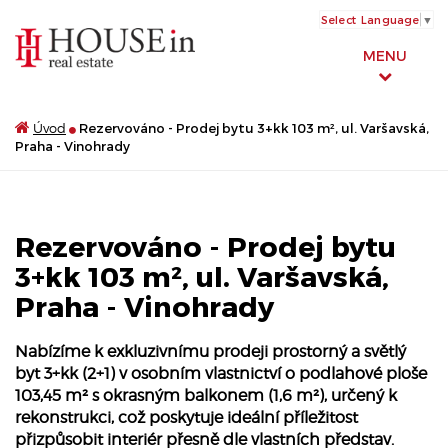
Select Language
▼
MENU
Úvod
Rezervováno - Prodej bytu 3+kk 103 m², ul. Varšavská,
Praha - Vinohrady
Rezervováno - Prodej bytu
3+kk 103 m², ul. Varšavská,
Praha - Vinohrady
Nabízíme k exkluzivnímu prodeji prostorný a světlý
byt 3+kk (2+1) v osobním vlastnictví o podlahové ploše
103,45 m² s okrasným balkonem (1,6 m²), určený k
rekonstrukci, což poskytuje ideální příležitost
přizpůsobit interiér přesně dle vlastních představ.