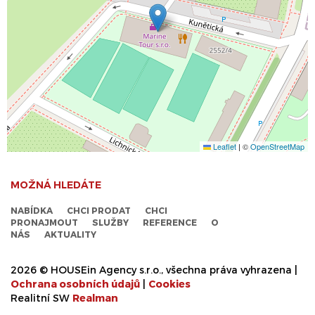
Leaflet
|
©
OpenStreetMap
MOŽNÁ HLEDÁTE
NABÍDKA
CHCI PRODAT
CHCI
PRONAJMOUT
SLUŽBY
REFERENCE
O
NÁS
AKTUALITY
2026 © HOUSEin Agency s.r.o., všechna práva vyhrazena |
Ochrana osobních údajů
|
Cookies
Realitní SW
Real
man