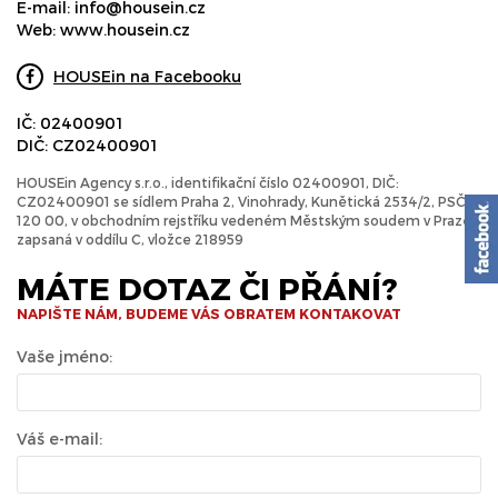
E-mail:
info@housein.cz
Web:
www.housein.cz
HOUSEin na Facebooku
IČ: 02400901
DIČ: CZ02400901
HOUSEin Agency s.r.o., identifikační číslo 02400901, DIČ:
CZ02400901 se sídlem Praha 2, Vinohrady, Kunětická 2534/2, PSČ
120 00, v obchodním rejstříku vedeném Městským soudem v Praze
zapsaná v oddílu C, vložce 218959
MÁTE DOTAZ ČI PŘÁNÍ?
NAPIŠTE NÁM, BUDEME VÁS OBRATEM KONTAKOVAT
Vaše jméno:
Váš e-mail: