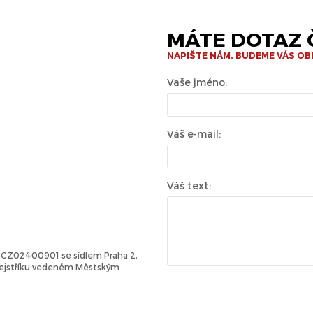
MÁTE DOTAZ Č
NAPIŠTE NÁM, BUDEME VÁS O
Vaše jméno:
Váš e-mail:
Váš text:
Č: CZ02400901 se sídlem Praha 2,
 rejstříku vedeném Městským