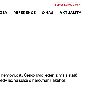
Select Language
▼
ŽBY
REFERENCE
O NÁS
AKTUALITY
 nemovitosti. Česko bylo jeden z mála států,
 tedy jedná spíše o narovnání jakéhosi