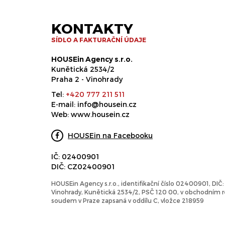
KONTAKTY
SÍDLO A FAKTURAČNÍ ÚDAJE
HOUSEin Agency s.r.o.
Kunětická 2534/2
Praha 2 - Vinohrady
Tel:
+420 777 211 511
E-mail:
info@housein.cz
Web:
www.housein.cz
HOUSEin na Facebooku
IČ: 02400901
DIČ: CZ02400901
HOUSEin Agency s.r.o., identifikační číslo 02400901, DI
Vinohrady, Kunětická 2534/2, PSČ 120 00, v obchodním
soudem v Praze zapsaná v oddílu C, vložce 218959