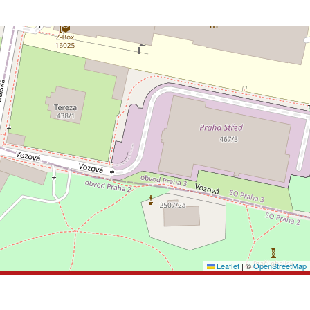
Leaflet
|
©
OpenStreetMap