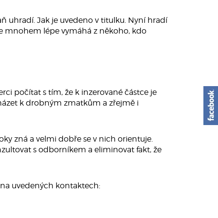
ň uhradí. Jak je uvedeno v titulku. Nyní hradí
aně se mnohem lépe vymáhá z někoho, kdo
ci počítat s tím, že k inzerované částce je
cházet k drobným zmatkům a zřejmě i
ky zná a velmi dobře se v nich orientuje.
zultovat s odborníkem a eliminovat fakt, že
i na uvedených kontaktech: