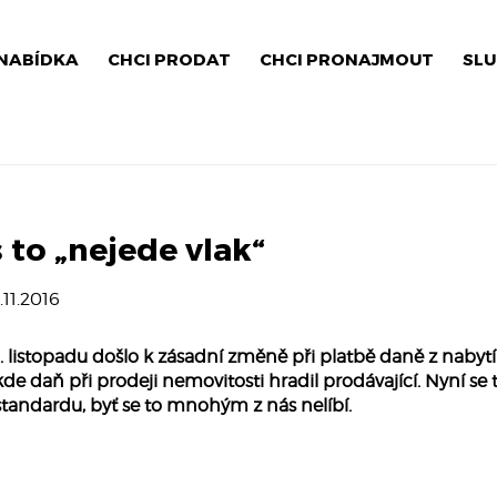
NABÍDKA
CHCI PRODAT
CHCI PRONAJMOUT
SLU
s to „nejede vlak“
1.11.2016
1. listopadu došlo k zásadní změně při platbě daně z nabytí
kde daň při prodeji nemovitosti hradil prodávající. Nyní se
standardu, byť se to mnohým z nás nelíbí.