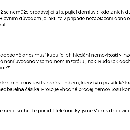
ž se nemůže prodávající a kupující domluvit, kdo z nich da
vlak. Hlavním důvodem je fakt, že v případě nezaplacení d
al.
aždopádně dnes musí kupující při hledání nemovitosti v inzer
mě není uvedeno v samotném inzerátu jinak. Bude tak do
ně?“.
jem nemovitosti s profesionálem, který tyto praktické kro
nedbatelná částka. Proto je vhodné prodej nemovitosti kon
 nebo si chcete poradit telefonicky, jsme Vám k dispozic