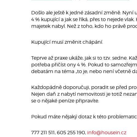
Došlo ale ještě k jedné zásadní změně. Nyní u
4 % kupující a jak se říká, přes to nejede 
majetek nabyl. Než z toho, kdo ho právě prod
Kupující musí změnit chápání.
Teprve až praxe ukáže, jak si to tzv. sedne. K
potřeba přičíst ony 4 %. Pokud to samozřej
debatám na téma „to je, nebo není včetně da
Každopádně doporučuji, poradit se před prode
Nejen daň z nabytí nemovitosti je totiž neza
se o nějaké peníze připravíte.
Pokud máte nějaký dotaz k této problematice
777 211 511, 605 255 190,
info@housein.cz