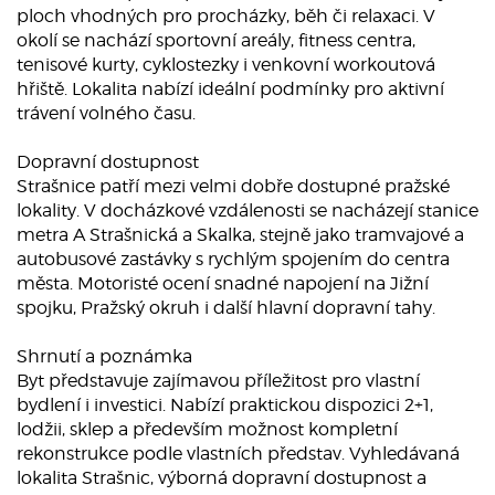
ploch vhodných pro procházky, běh či relaxaci. V
okolí se nachází sportovní areály, fitness centra,
tenisové kurty, cyklostezky i venkovní workoutová
hřiště. Lokalita nabízí ideální podmínky pro aktivní
trávení volného času.
Dopravní dostupnost
Strašnice patří mezi velmi dobře dostupné pražské
lokality. V docházkové vzdálenosti se nacházejí stanice
metra A Strašnická a Skalka, stejně jako tramvajové a
autobusové zastávky s rychlým spojením do centra
města. Motoristé ocení snadné napojení na Jižní
spojku, Pražský okruh i další hlavní dopravní tahy.
Shrnutí a poznámka
Byt představuje zajímavou příležitost pro vlastní
bydlení i investici. Nabízí praktickou dispozici 2+1,
lodžii, sklep a především možnost kompletní
rekonstrukce podle vlastních představ. Vyhledávaná
lokalita Strašnic, výborná dopravní dostupnost a