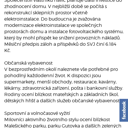
Společenství vlastníků navíc plánuje další investice do
zhodnocení domu. V nejbližší době se počítá s
rekonstrukcí sklepních prostor včetně
elektroinstalace. Do budoucna je zvažována
modernizace elektroinstalace ve společných
prostorách domu a instalace fotovoltaického systému,
který by mohl přispět ke snížení provozních nákladů.
Měsíční předpis záloh a příspěvků do SVJ činí 6.184
Kč.
Občanská vybavenost
V bezprostředním okolí naleznete vše potřebné pro
pohodlný každodenní život. K dispozici jsou
supermarkety, menší obchody, restaurace, kavárny,
lékárny, zdravotnická zařízení, pošta i bankovní služby.
Rodiny ocení blízkost mateřských a základních škol,
dětských hřišť a dalších služeb občanské vybavenosti.
Sportovní a volnočasové vyžití
Milovníci aktivního životního stylu ocení blízkost
Malešického parku, parku Gutovka a dalších zelených