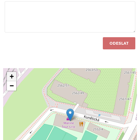
ODESLAT
+
−