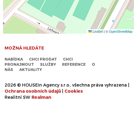
Leaflet
|
©
OpenStreetMap
MOŽNÁ HLEDÁTE
NABÍDKA
CHCI PRODAT
CHCI
PRONAJMOUT
SLUŽBY
REFERENCE
O
NÁS
AKTUALITY
2026 © HOUSEin Agency s.r.o., všechna práva vyhrazena |
Ochrana osobních údajů
|
Cookies
Realitní SW
Real
man