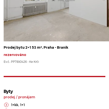
Prodej bytu 2+1 53 m², Praha - Braník
rezervováno
Ev.č.: PP7830426 - Ke Krči
Byty
prodej
/
pronájem
1+kk
,
1+1