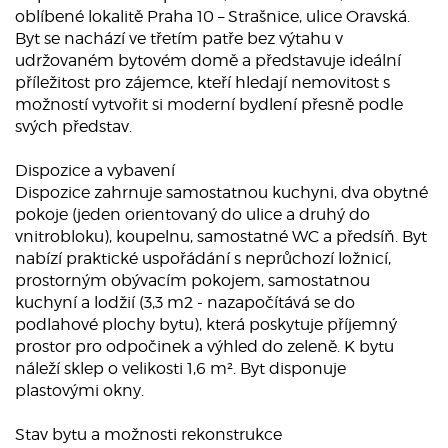
oblíbené lokalitě Praha 10 – Strašnice, ulice Oravská.
Byt se nachází ve třetím patře bez výtahu v
udržovaném bytovém domě a představuje ideální
příležitost pro zájemce, kteří hledají nemovitost s
možností vytvořit si moderní bydlení přesně podle
svých představ.
Dispozice a vybavení
Dispozice zahrnuje samostatnou kuchyni, dva obytné
pokoje (jeden orientovaný do ulice a druhý do
vnitrobloku), koupelnu, samostatné WC a předsíň. Byt
nabízí praktické uspořádání s neprůchozí ložnicí,
prostorným obývacím pokojem, samostatnou
kuchyní a lodžií (3,3 m2 - nazapočítává se do
podlahové plochy bytu), která poskytuje příjemný
prostor pro odpočinek a výhled do zeleně. K bytu
náleží sklep o velikosti 1,6 m². Byt disponuje
plastovými okny.
Stav bytu a možnosti rekonstrukce