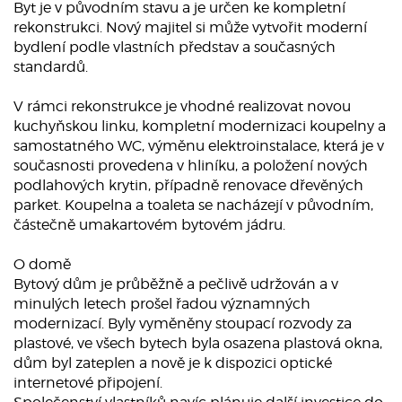
Byt je v původním stavu a je určen ke kompletní
rekonstrukci. Nový majitel si může vytvořit moderní
bydlení podle vlastních představ a současných
standardů.
V rámci rekonstrukce je vhodné realizovat novou
kuchyňskou linku, kompletní modernizaci koupelny a
samostatného WC, výměnu elektroinstalace, která je v
současnosti provedena v hliníku, a položení nových
podlahových krytin, případně renovace dřevěných
parket. Koupelna a toaleta se nacházejí v původním,
částečně umakartovém bytovém jádru.
O domě
Bytový dům je průběžně a pečlivě udržován a v
minulých letech prošel řadou významných
modernizací. Byly vyměněny stoupací rozvody za
plastové, ve všech bytech byla osazena plastová okna,
dům byl zateplen a nově je k dispozici optické
internetové připojení.