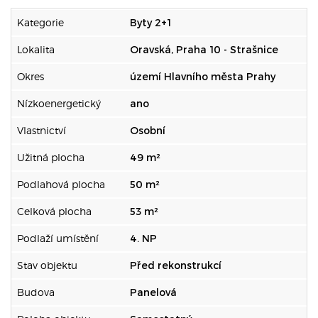
Kategorie
Byty 2+1
Lokalita
Oravská, Praha 10 - Strašnice
Okres
území Hlavního města Prahy
Nízkoenergetický
ano
Vlastnictví
Osobní
Užitná plocha
49 m²
Podlahová plocha
50 m²
Celková plocha
53 m²
Podlaží umístění
4. NP
Stav objektu
Před rekonstrukcí
Budova
Panelová