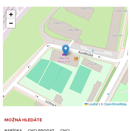
+
−
Leaflet
|
©
OpenStreetMap
MOŽNÁ HLEDÁTE
NABÍDKA
CHCI PRODAT
CHCI