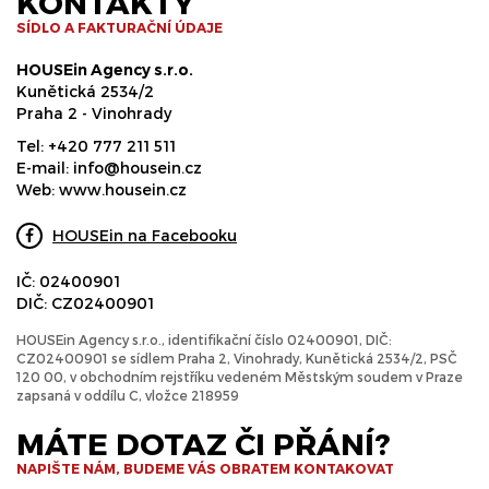
KONTAKTY
SÍDLO A FAKTURAČNÍ ÚDAJE
HOUSEin Agency s.r.o.
Kunětická 2534/2
Praha 2 - Vinohrady
Tel:
+420 777 211 511
E-mail:
info@housein.cz
Web:
www.housein.cz
HOUSEin na Facebooku
IČ: 02400901
DIČ: CZ02400901
HOUSEin Agency s.r.o., identifikační číslo 02400901, DIČ:
CZ02400901 se sídlem Praha 2, Vinohrady, Kunětická 2534/2, PSČ
120 00, v obchodním rejstříku vedeném Městským soudem v Praze
zapsaná v oddílu C, vložce 218959
MÁTE DOTAZ ČI PŘÁNÍ?
NAPIŠTE NÁM, BUDEME VÁS OBRATEM KONTAKOVAT