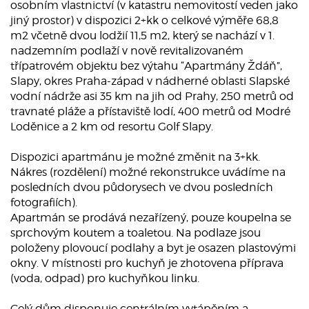
osobním vlastnictví (v katastru nemovitostí veden jako
jiný prostor) v dispozici 2+kk o celkové výměře 68,8
m2 včetně dvou lodžií 11,5 m2, který se nachází v 1.
nadzemním podlaží v nově revitalizovaném
třípatrovém objektu bez výtahu “Apartmány Ždáň”,
Slapy, okres Praha-západ v nádherné oblasti Slapské
vodní nádrže asi 35 km na jih od Prahy, 250 metrů od
travnaté pláže a přístaviště lodí, 400 metrů od Modré
Loděnice a 2 km od resortu Golf Slapy.
Dispozici apartmánu je možné změnit na 3+kk.
Nákres (rozdělení) možné rekonstrukce uvádíme na
posledních dvou půdorysech ve dvou posledních
fotografiích).
Apartmán se prodává nezařízený, pouze koupelna se
sprchovým koutem a toaletou. Na podlaze jsou
položeny plovoucí podlahy a byt je osazen plastovými
okny. V místnosti pro kuchyň je zhotovena příprava
(voda, odpad) pro kuchyňkou linku.
Celý dům disponuje centrálním vytápěním a