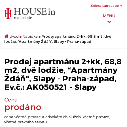
Select Language
▼
MENU
Úvod
Nabídka
Prodej apartmánu 2+kk, 68,8 m2, dvě
lodžie, “Apartmány Ždáň", Slapy - Praha-západ
Prodej apartmánu 2+kk, 68,8
m2, dvě lodžie, “Apartmány
Ždáň", Slapy - Praha-západ,
Ev.č.: AK050521 - Slapy
Cena
prodáno
cena včetně provize a advokátních služeb, včetně provize,
včetně právního servisu