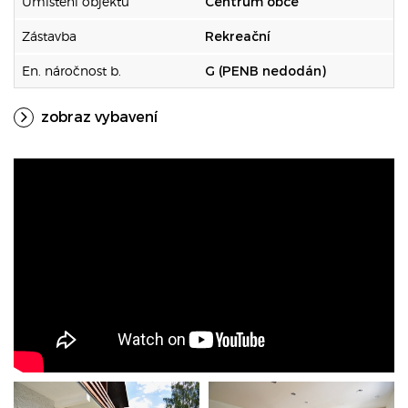
Umístění objektu
Centrum obce
Zástavba
Rekreační
En. náročnost b.
G (PENB nedodán)
zobraz vybavení