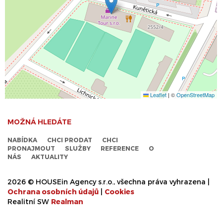
Leaflet
|
©
OpenStreetMap
MOŽNÁ HLEDÁTE
NABÍDKA
CHCI PRODAT
CHCI
PRONAJMOUT
SLUŽBY
REFERENCE
O
NÁS
AKTUALITY
2026 © HOUSEin Agency s.r.o., všechna práva vyhrazena |
Ochrana osobních údajů
|
Cookies
Realitní SW
Real
man