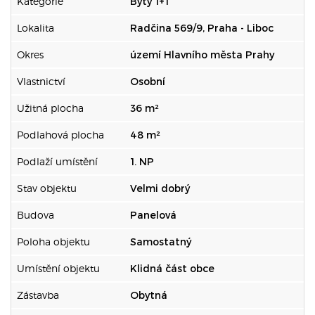
Kategorie
Byty 1+1
Lokalita
Radčina 569/9, Praha - Liboc
Okres
území Hlavního města Prahy
Vlastnictví
Osobní
Užitná plocha
36 m²
Podlahová plocha
48 m²
Podlaží umístění
1. NP
Stav objektu
Velmi dobrý
Budova
Panelová
Poloha objektu
Samostatný
Umístění objektu
Klidná část obce
Zástavba
Obytná