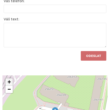
Váš telefon:
Váš text:
ODESLAT
+
−