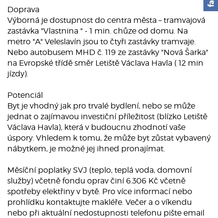
Doprava
Výborná je dostupnost do centra města – tramvajová
zastávka "Vlastnina " - 1 min. chůze od domu. Na
metro "A" Veleslavín jsou to čtyři zastávky tramvaje.
Nebo autobusem MHD č. 119 ze zastávky "Nová Šarka"
na Evropské třídě směr Letiště Václava Havla ( 12 min
jízdy).
Potenciál
Byt je vhodný jak pro trvalé bydlení, nebo se může
jednat o zajímavou investiční příležitost (blízko Letiště
Václava Havla), která v budoucnu zhodnotí vaše
úspory. Vhledem k tomu, že může byt zůstat vybavený
nábytkem, je možné jej ihned pronajímat.
Měsíční poplatky SVJ (teplo, teplá voda, domovní
služby) včetně fondu oprav činí 6.306 Kč včetně
spotřeby elektřiny v bytě. Pro více informací nebo
prohlídku kontaktujte makléře. Večer a o víkendu
nebo při aktuální nedostupnosti telefonu pište email