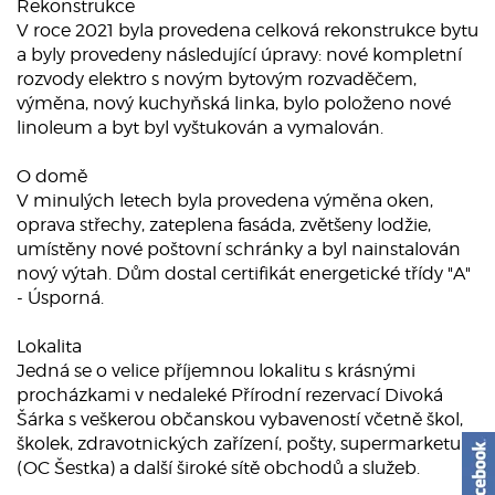
Rekonstrukce
V roce 2021 byla provedena celková rekonstrukce bytu
a byly provedeny následující úpravy: nové kompletní
rozvody elektro s novým bytovým rozvaděčem,
výměna, nový kuchyňská linka, bylo položeno nové
linoleum a byt byl vyštukován a vymalován.
O domě
V minulých letech byla provedena výměna oken,
oprava střechy, zateplena fasáda, zvětšeny lodžie,
umístěny nové poštovní schránky a byl nainstalován
nový výtah. Dům dostal certifikát energetické třídy "A"
- Úsporná.
Lokalita
Jedná se o velice příjemnou lokalitu s krásnými
procházkami v nedaleké Přírodní rezervací Divoká
Šárka s veškerou občanskou vybaveností včetně škol,
školek, zdravotnických zařízení, pošty, supermarketu
(OC Šestka) a další široké sítě obchodů a služeb.