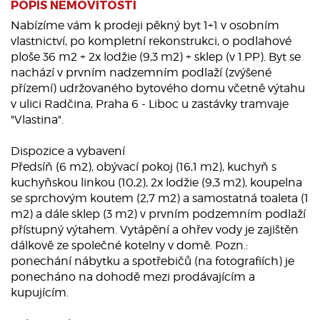
POPIS NEMOVITOSTI
Nabízíme vám k prodeji pěkný byt 1+1 v osobním
vlastnictví, po kompletní rekonstrukci, o podlahové
ploše 36 m2 + 2x lodžie (9,3 m2) + sklep (v 1.PP). Byt se
nachází v prvním nadzemním podlaží (zvýšené
přízemí) udržovaného bytového domu včetně výtahu
v ulici Radčina, Praha 6 - Liboc u zastávky tramvaje
"Vlastina".
Dispozice a vybavení
Předsíň (6 m2), obývací pokoj (16,1 m2), kuchyň s
kuchyňskou linkou (10,2), 2x lodžie (9,3 m2), koupelna
se sprchovým koutem (2,7 m2) a samostatná toaleta (1
m2) a dále sklep (3 m2) v prvním podzemním podlaží
přístupný výtahem. Vytápění a ohřev vody je zajištěn
dálkově ze společné kotelny v domě. Pozn.:
ponechání nábytku a spotřebičů (na fotografiích) je
ponecháno na dohodě mezi prodávajícím a
kupujícím.