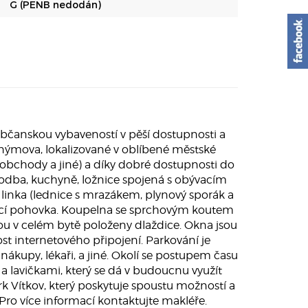
G (PENB nedodán)
občanskou vybaveností v pěší dostupnosti a
onýmova, lokalizované v oblíbené městské
, obchody a jiné) a díky dobré dostupnosti do
hodba, kuchyně, ložnice spojená s obývacím
inka (lednice s mrazákem, plynový sporák a
ládací pohovka. Koupelna se sprchovým koutem
ou v celém bytě položeny dlaždice. Okna jsou
t internetového připojení. Parkování je
nákupy, lékaři, a jiné. Okolí se postupem času
a lavičkami, který se dá v budoucnu využít
k Vítkov, který poskytuje spoustu možností a
 Pro více informací kontaktujte makléře.