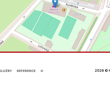
2026 © H
SLUŽBY
REFERENCE
O