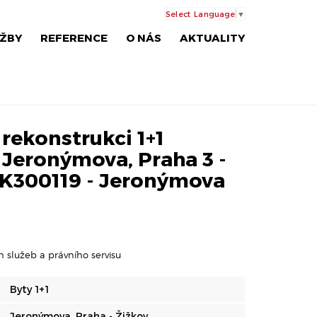
Select Language
▼
ŽBY
REFERENCE
O NÁS
AKTUALITY
 rekonstrukci 1+1
e Jeronýmova, Praha 3 -
 PK300119 - Jeronýmova
h služeb a právního servisu
Byty 1+1
Jeronýmova, Praha - Žižkov