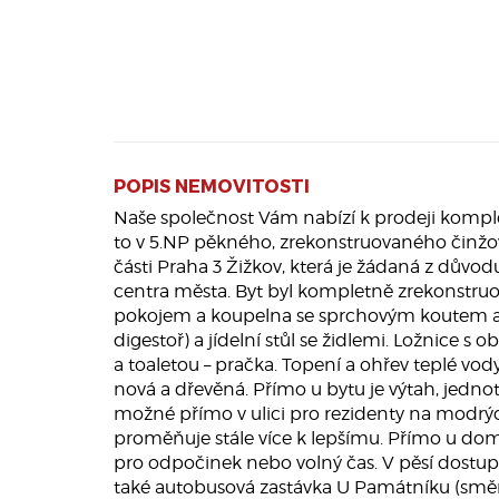
POPIS NEMOVITOSTI
Naše společnost Vám nabízí k prodeji komple
to v 5.NP pěkného, zrekonstruovaného činžov
části Praha 3 Žižkov, která je žádaná z důvod
centra města. Byt byl kompletně zrekonstruo
pokojem a koupelna se sprchovým koutem a s
digestoř) a jídelní stůl se židlemi. Ložnice
a toaletou – pračka. Topení a ohřev teplé vo
nová a dřevěná. Přímo u bytu je výtah, jedn
možné přímo v ulici pro rezidenty na modrých 
proměňuje stále více k lepšímu. Přímo u domu
pro odpočinek nebo volný čas. V pěsí dostupn
také autobusová zastávka U Památníku (směr Fl