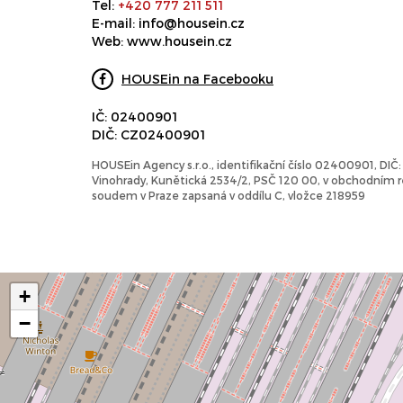
Tel:
+420 777 211 511
E-mail:
info@housein.cz
Web:
www.housein.cz
HOUSEin na Facebooku
IČ: 02400901
DIČ: CZ02400901
HOUSEin Agency s.r.o., identifikační číslo 02400901, DI
Vinohrady, Kunětická 2534/2, PSČ 120 00, v obchodním
soudem v Praze zapsaná v oddílu C, vložce 218959
+
−