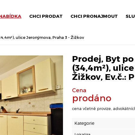
NABÍDKA
CHCI PRODAT
CHCI PRONAJMOUT
SLU
34,4m²), ulice Jeronýmova, Praha 3 - Žižkov
Prodej, Byt po
(34,4m²), ulic
Žižkov, Ev.č.:
Cena
prodáno
cena včetně provize, advokátníc
Kategorie
Lokalita