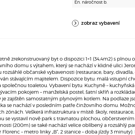
En. náročnost b.
zobraz vybavení
tně zrekonstruovaný byt o dispozici 1+1 (34,4m2) s plnou 
ního domu s výtahem, který se nachází v klidné ulici Jer
u rozsáhlé občanské vybavenosti (restaurace, bary, divadla
ván stávajícím majitelem. Dispozice bytu: malá vstupní c
polečnou toaletou. Vybavení bytu: Kuchyně – kuchyňská l
 s obývacím pokojem – manželská postel, šatní skříň a rozk
dy je zajištěn samostatným plynovým kotlem. Na podlaze js
otka se nachází v posledním patře činžovního domu. Možnos
zónách. Veškerá infrastruktura v místě: školy, restaurace, 
 se vystavil nově park s travnatou plochou, občerstvením 
osti (200m) se také nachází velice oblíbený a rozsáhlý par
orenc – metro linky „B“, 2 stanice – doba jízdy 3 minuty).