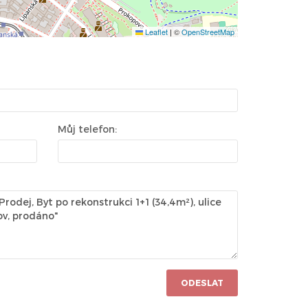
Leaflet
|
©
OpenStreetMap
Můj telefon:
ODESLAT