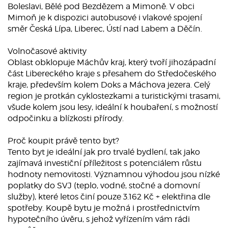
Boleslavi, Bělé pod Bezdězem a Mimoně. V obci
Mimoň je k dispozici autobusové i vlakové spojení
směr Česká Lípa, Liberec, Ústí nad Labem a Děčín.
Volnočasové aktivity
Oblast obklopuje Máchův kraj, který tvoří jihozápadní
část Libereckého kraje s přesahem do Středočeského
kraje, především kolem Doks a Máchova jezera. Celý
region je protkán cyklostezkami a turistickými trasami,
všude kolem jsou lesy, ideální k houbaření, s možností
odpočinku a blízkosti přírody.
Proč koupit právě tento byt?
Tento byt je ideální jak pro trvalé bydlení, tak jako
zajímavá investiční příležitost s potenciálem růstu
hodnoty nemovitosti. Významnou výhodou jsou nízké
poplatky do SVJ (teplo, vodné, stočné a domovní
služby), které letos činí pouze 3.162 Kč + elektřina dle
spotřeby. Koupě bytu je možná i prostřednictvím
hypotečního úvěru, s jehož vyřízením vám rádi