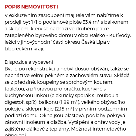
POPIS NEMOVITOSTI
V exkluzivním zastoupení majitele vám nabízíme k
prodeji byt 1+1 o podlahové ploše 33,4 m² s balkonem
a sklepem, který se nachází ve druhém patře
zatepleného bytového domu v obci Ralsko - Kuřívody,
ležící v jihovýchodní části okresu Česká Lípa v
Libereckém kraji.
Dispozice a vybavení
Byt je po rekonstrukci a nebyl dosud obýván, takže se
nachází ve velmi pěkném a zachovalém stavu. Skládá
se z předsíně, koupelny se sprchovým koutem,
toaletou, a přípravou pro pračku, kuchyně s
kuchyňskou linkou (elektrický sporák s troubou a
digestoř, spíž), balkonu (1,89 m²), velkého obývacího
pokoje a sklepní kóje (2,15 m²) v prvním podzemním
podlaží domu. Okna jsou plastová, podlahy pokrývá
zánovní linoleum a dlažba. Vytápění a ohřev vody je
zajištěno dálkově z teplárny. Možnost internetového
připojení.