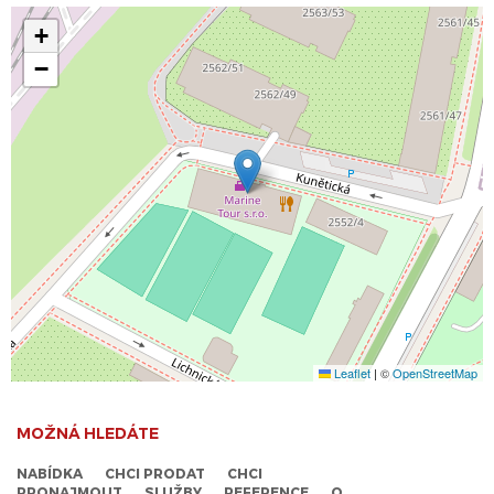
+
−
Leaflet
|
©
OpenStreetMap
MOŽNÁ HLEDÁTE
NABÍDKA
CHCI PRODAT
CHCI
PRONAJMOUT
SLUŽBY
REFERENCE
O