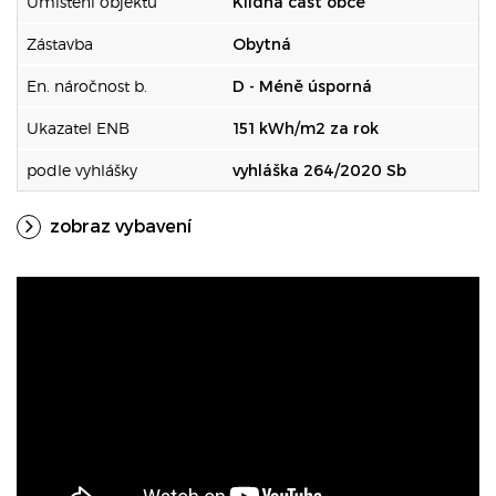
Umístění objektu
Klidná část obce
Zástavba
Obytná
En. náročnost b.
D - Méně úsporná
Ukazatel ENB
151 kWh/m2 za rok
podle vyhlášky
vyhláška 264/2020 Sb
zobraz vybavení