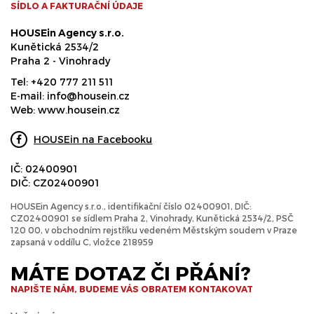
SÍDLO A FAKTURAČNÍ ÚDAJE
HOUSEin Agency s.r.o.
Kunětická 2534/2
Praha 2 - Vinohrady
Tel:
+420 777 211 511
E-mail:
info@housein.cz
Web:
www.housein.cz
HOUSEin na Facebooku
IČ: 02400901
DIČ: CZ02400901
HOUSEin Agency s.r.o., identifikační číslo 02400901, DIČ:
CZ02400901 se sídlem Praha 2, Vinohrady, Kunětická 2534/2, PSČ
120 00, v obchodním rejstříku vedeném Městským soudem v Praze
zapsaná v oddílu C, vložce 218959
MÁTE DOTAZ ČI PŘÁNÍ?
NAPIŠTE NÁM, BUDEME VÁS OBRATEM KONTAKOVAT