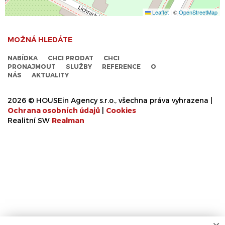
Leaflet
|
©
OpenStreetMap
MOŽNÁ HLEDÁTE
NABÍDKA
CHCI PRODAT
CHCI
PRONAJMOUT
SLUŽBY
REFERENCE
O
NÁS
AKTUALITY
2026 © HOUSEin Agency s.r.o., všechna práva vyhrazena |
Ochrana osobních údajů
|
Cookies
Realitní SW
Real
man