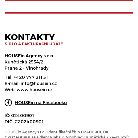
KONTAKTY
SÍDLO A FAKTURAČNÍ ÚDAJE
HOUSEin Agency s.r.o.
Kunětická 2534/2
Praha 2 - Vinohrady
Tel:
+420 777 211 511
E-mail:
info@housein.cz
Web:
www.housein.cz
HOUSEin na Facebooku
IČ: 02400901
DIČ: CZ02400901
HOUSEin Agency s.r.o., identifikační číslo 02400901, DIČ:
CZ02400901 se sídlem Praha 2, Vinohrady, Kunětická 2534/2, PSČ