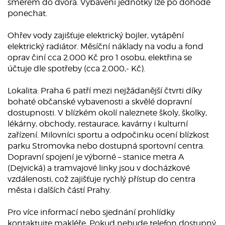
směrem do dvora. Vybavení jednotky lze po dohodě
ponechat.
Ohřev vody zajišťuje elektrický bojler, vytápění
elektrický radiátor. Měsíční náklady na vodu a fond
oprav činí cca 2.000 Kč pro 1 osobu, elektřina se
účtuje dle spotřeby (cca 2.000,- Kč).
Lokalita: Praha 6 patří mezi nejžádanější čtvrti díky
bohaté občanské vybavenosti a skvělé dopravní
dostupnosti. V blízkém okolí naleznete školy, školky,
lékárny, obchody, restaurace, kavárny i kulturní
zařízení. Milovníci sportu a odpočinku ocení blízkost
parku Stromovka nebo dostupná sportovní centra.
Dopravní spojení je výborné – stanice metra A
(Dejvická) a tramvajové linky jsou v docházkové
vzdálenosti, což zajišťuje rychlý přístup do centra
města i dalších částí Prahy.
Pro více informací nebo sjednání prohlídky
kontaktujte makléře. Pokud nebude telefon dostupný,