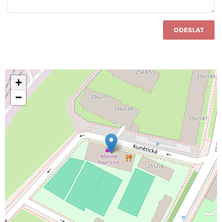
ODESLAT
+
−