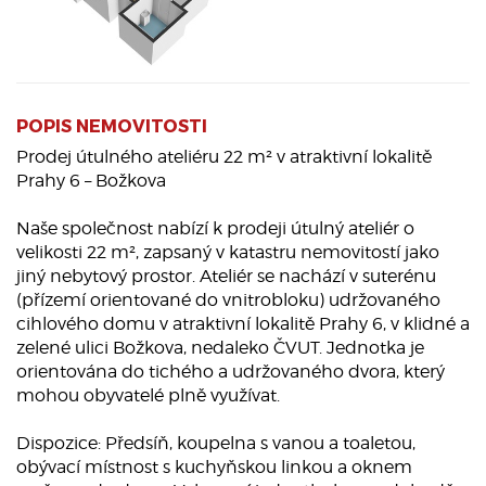
POPIS NEMOVITOSTI
Prodej útulného ateliéru 22 m² v atraktivní lokalitě
Prahy 6 – Božkova
Naše společnost nabízí k prodeji útulný ateliér o
velikosti 22 m², zapsaný v katastru nemovitostí jako
jiný nebytový prostor. Ateliér se nachází v suterénu
(přízemí orientované do vnitrobloku) udržovaného
cihlového domu v atraktivní lokalitě Prahy 6, v klidné a
zelené ulici Božkova, nedaleko ČVUT. Jednotka je
orientována do tichého a udržovaného dvora, který
mohou obyvatelé plně využívat.
Dispozice: Předsíň, koupelna s vanou a toaletou,
obývací místnost s kuchyňskou linkou a oknem