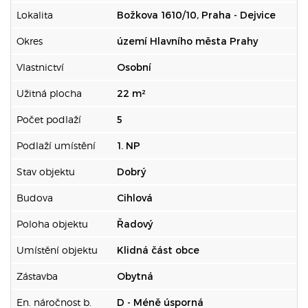
Lokalita
Božkova 1610/10, Praha - Dejvice
Okres
území Hlavního města Prahy
Vlastnictví
Osobní
Užitná plocha
22 m²
Počet podlaží
5
Podlaží umístění
1. NP
Stav objektu
Dobrý
Budova
Cihlová
Poloha objektu
Řadový
Umístění objektu
Klidná část obce
Zástavba
Obytná
En. náročnost b.
D - Méně úsporná