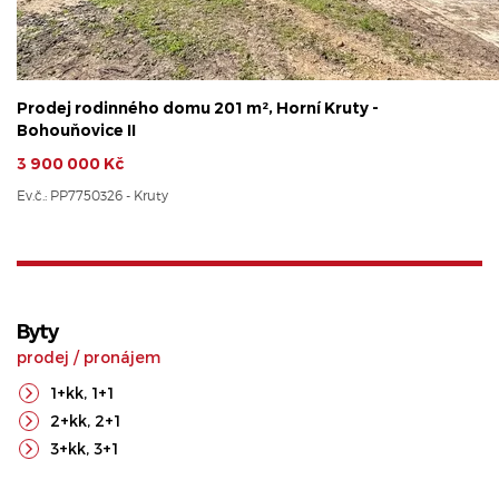
Prodej rodinného domu 201 m², Horní Kruty -
Bohouňovice II
3 900 000 Kč
Ev.č.: PP7750326 - Kruty
Byty
prodej
/
pronájem
1+kk
,
1+1
2+kk
,
2+1
3+kk
,
3+1