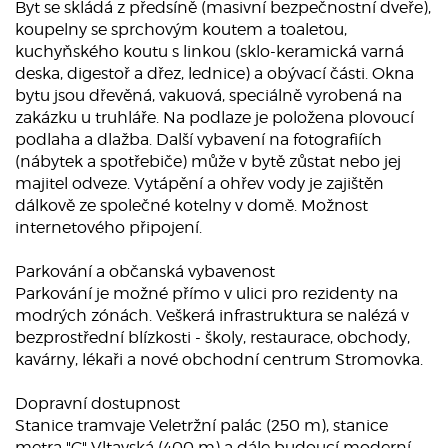
Byt se skládá z předsíně (masivní bezpečnostní dveře),
koupelny se sprchovým koutem a toaletou,
kuchyňského koutu s linkou (sklo-keramická varná
deska, digestoř a dřez, lednice) a obývací části. Okna
bytu jsou dřevěná, vakuová, speciálně vyrobená na
zakázku u truhláře. Na podlaze je položena plovoucí
podlaha a dlažba. Další vybavení na fotografiích
(nábytek a spotřebiče) může v bytě zůstat nebo jej
majitel odveze. Vytápění a ohřev vody je zajištěn
dálkově ze společné kotelny v domě. Možnost
internetového připojení.
Parkování a občanská vybavenost
Parkování je možné přímo v ulici pro rezidenty na
modrých zónách. Veškerá infrastruktura se nalézá v
bezprostřední blízkosti - školy, restaurace, obchody,
kavárny, lékaři a nové obchodní centrum Stromovka.
Dopravní dostupnost
Stanice tramvaje Veletržní palác (250 m), stanice
metra "C" Vltavská (400 m) a dále budoucí moderní