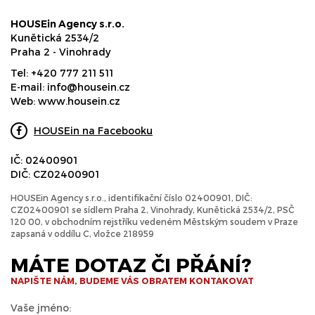
HOUSEin Agency s.r.o.
Kunětická 2534/2
Praha 2 - Vinohrady
Tel:
+420 777 211 511
E-mail:
info@housein.cz
Web:
www.housein.cz
HOUSEin na Facebooku
IČ: 02400901
DIČ: CZ02400901
HOUSEin Agency s.r.o., identifikační číslo 02400901, DIČ:
CZ02400901 se sídlem Praha 2, Vinohrady, Kunětická 2534/2, PSČ
120 00, v obchodním rejstříku vedeném Městským soudem v Praze
zapsaná v oddílu C, vložce 218959
MÁTE DOTAZ ČI PŘÁNÍ?
NAPIŠTE NÁM, BUDEME VÁS OBRATEM KONTAKOVAT
Vaše jméno: