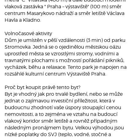
vlaková zastávka " Praha – výstaviště" (100 m) směr
centrum Masarykovo nádraží a směr letiště Václava
Havla a Kladno.
Volnočasové aktivity
Dům je umístěn v pěší vzdálenosti (3 min) od parku
Stromovka. Jedná se o ojedinělou městskou oázu
uprostřed města se vzrostlými stromy, vodními a
travnatými plochami s možností pořádání pikniků,
vycházek, běhu a relaxace. Tento park je napojen na
rozsáhlé kulturní centrum Výstaviště Praha.
Proč byt koupit právě tento byt?
Byt je vhodný jak pro trvalé bydlení, nebo se může
jednat o zajímavou investiční příležitost, která v
budoucnu zhodnotí vaše úspory stoupající cenou
nemovitosti, a to zejména ve vztahu na budoucí
vlakový koridor směr letiště a rovněž případným
následným pronájmem bytu. Velkou výhodou jsou
nízké poplatky do SVJ (teplo, vodné, stočné a