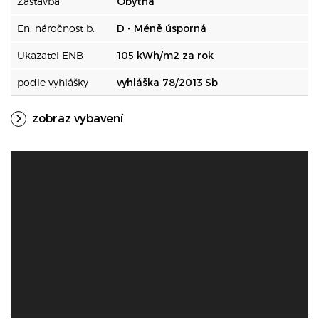
Zástavba
Obytná
En. náročnost b.
D - Méně úsporná
Ukazatel ENB
105 kWh/m2 za rok
podle vyhlášky
vyhláška 78/2013 Sb
zobraz vybavení