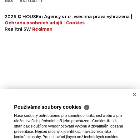
NÁS
AKTUALITY
2026 © HOUSEin Agency s.r.o., všechna práva vyhrazena |
Ochrana osobních údajů
|
Cookies
Realitní SW
Real
man
×
Používáme soubory cookies
ℹ
Naše soubory potřebujeme pro samotnou funkčnost webu a pro
uložení vašich předvoleb při jeho procházení. Cookies třetích
stran pak slouží pro vyhodnocování výkonu a zkvalitnění obsahu
prezentace. Nejsou určeny k identifikaci návštěvníka jako
konkrétní osoby. Pro uchování jiných než technických cookies