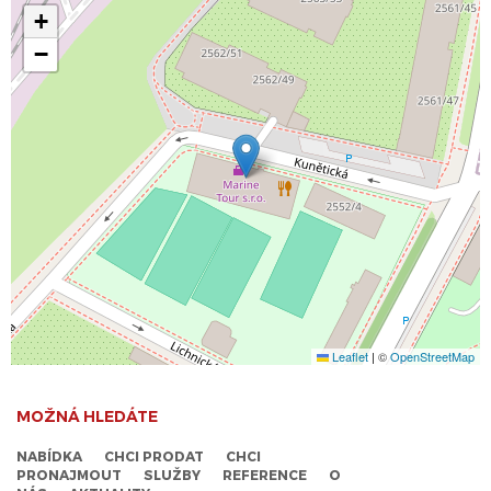
+
−
Leaflet
|
©
OpenStreetMap
MOŽNÁ HLEDÁTE
NABÍDKA
CHCI PRODAT
CHCI
PRONAJMOUT
SLUŽBY
REFERENCE
O