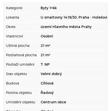
Kategorie
Byty 1+kk
Lokalita
U smaltovny 1419/30, Praha - Holešovic
Okres
území Hlavního města Prahy
Vlastnictví
Osobní
Užitná plocha
21 m²
Podlahová plocha
21 m²
Podlaží umístění
7. NP
Stav objektu
Velmi dobrý
Budova
Cihlová
Poloha objektu
Řadový
Umístění objektu
Centrum obce