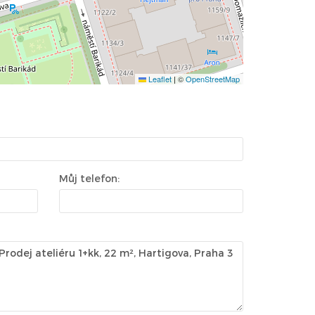
Leaflet
|
©
OpenStreetMap
Můj telefon: