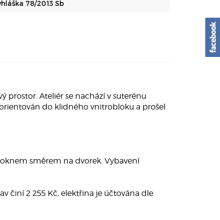
yhláška 78/2013 Sb
vý prostor. Ateliér se nachází v suterénu
orientován do klidného vnitrobloku a prošel
 a oknem směrem na dvorek. Vybavení
av činí 2 255 Kč, elektřina je účtována dle