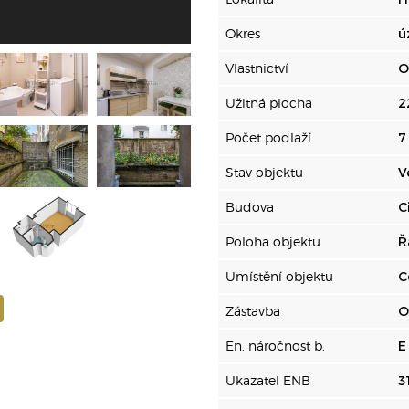
Okres
ú
Vlastnictví
O
Užitná plocha
2
Počet podlaží
7
Stav objektu
V
Budova
C
Poloha objektu
Ř
Umístění objektu
C
Zástavba
O
En. náročnost b.
E
Ukazatel ENB
3