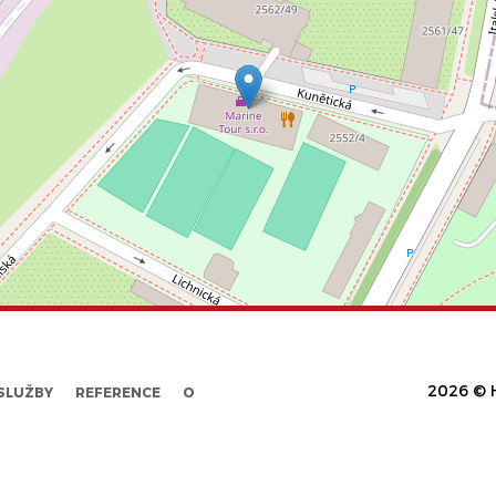
2026 © H
SLUŽBY
REFERENCE
O