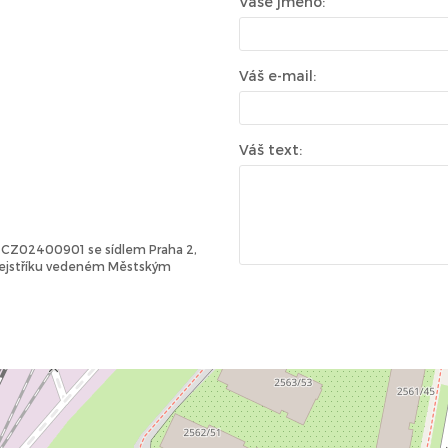
Vaše jméno:
Váš e-mail:
Váš text:
Č: CZ02400901 se sídlem Praha 2,
 rejstříku vedeném Městským