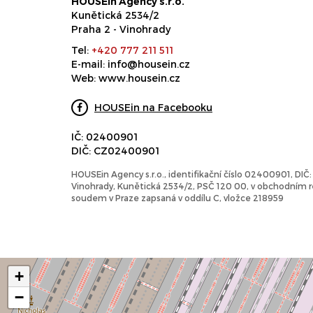
HOUSEin Agency s.r.o.
Kunětická 2534/2
Praha 2 - Vinohrady
Tel:
+420 777 211 511
E-mail:
info@housein.cz
Web:
www.housein.cz
HOUSEin na Facebooku
IČ: 02400901
DIČ: CZ02400901
HOUSEin Agency s.r.o., identifikační číslo 02400901, DI
Vinohrady, Kunětická 2534/2, PSČ 120 00, v obchodním
soudem v Praze zapsaná v oddílu C, vložce 218959
+
−