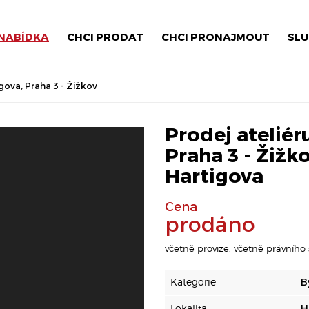
NABÍDKA
CHCI PRODAT
CHCI PRONAJMOUT
SLU
gova, Praha 3 - Žižkov
Prodej ateliér
Praha 3 - Žižko
Hartigova
Cena
prodáno
včetně provize, včetně právního 
Kategorie
B
Lokalita
H