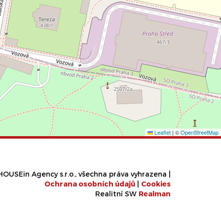
Leaflet
|
©
OpenStreetMap
OUSEin Agency s.r.o., všechna práva vyhrazena |
Ochrana osobních údajů
|
Cookies
Realitní SW
Real
man