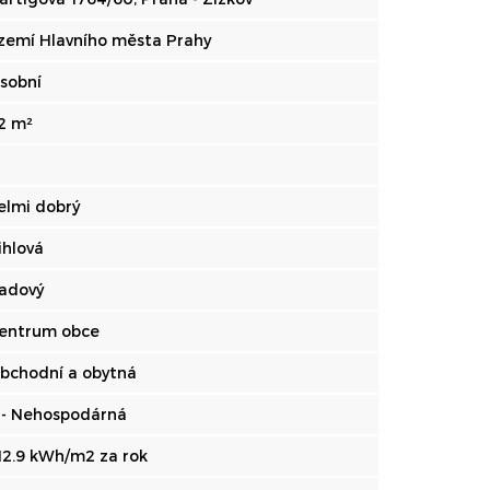
zemí Hlavního města Prahy
sobní
2 m²
elmi dobrý
ihlová
adový
entrum obce
bchodní a obytná
 - Nehospodárná
12.9 kWh/m2 za rok