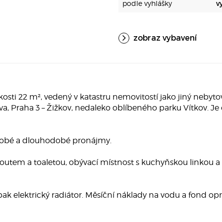
podle vyhlášky
v
zobraz vybavení
ikosti 22 m², vedený v katastru nemovitostí jako jiný nebyto
, Praha 3 – Žižkov, nedaleko oblíbeného parku Vítkov. Je 
ědobé a dlouhodobé pronájmy.
koutem a toaletou, obývací místnost s kuchyňskou linkou
 pak elektrický radiátor. Měsíční náklady na vodu a fond opr