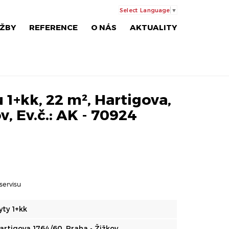
Select Language
▼
ŽBY
REFERENCE
O NÁS
AKTUALITY
u 1+kk, 22 m², Hartigova,
v, Ev.č.: AK - 70924
servisu
yty 1+kk
artigova 1764/60, Praha - Žižkov