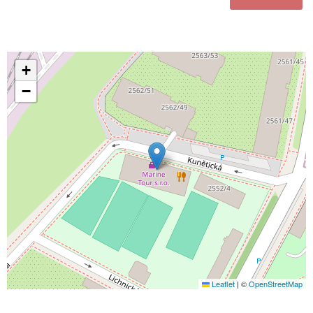
+
−
Leaflet
|
©
OpenStreetMap