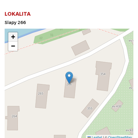
LOKALITA
Slapy 266
+
−
Leaflet
|
©
OpenStreetMap