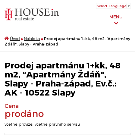
Select Language
▼
MENU
Úvod
Nabídka
Prodej apartmánu 1+kk, 48 m2, “Apartmány
Ždáň", Slapy - Praha-západ
Prodej apartmánu 1+kk, 48
m2, “Apartmány Ždáň",
Slapy - Praha-západ, Ev.č.:
AK - 10522 Slapy
Cena
prodáno
včetně provize, včetně právního servisu