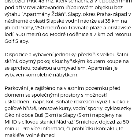
dispozici 1+kk, 48 m2, který se nachází v 1. podzemním
podlaží v revitalizovaném třípatrovém objektu bez
výtahu “Apartmány Ždáň”, Slapy, okres Praha-západ v
nádherné oblasti Slapské vodní nádrže asi 35 km na
jih od Prahy, 250 metrů od travnaté pláže a přístaviště
lodí, 400 metrů od Modré Loděnice a 2 km od resortu
Golf Slapy.
Dispozice a vybavení jednotky: předsíň s velkou šatní
skříní, obytný pokoj s kuchyňským koutem koupelna
se sprchou, toaletou a umyvadlem. Apartmán je
vybaven kompletně nábytkem.
Parkování je zajištěno na vlastním pozemku před
domem se společnými prostory s možností
uskladnění, např. kol. Bohaté rekreační využití v okolí:
golfové hřiště, tenisové kurty, vodní sporty, cyklostezky.
Okolní obce Buš (3km) a Slapy (5km) napojeny na
MHD s cílovou stanicí Nádraží Smíchov, dojezd za 50
minut. Pro více informací, či prohlídku kontaktujte
makléře. Volné ihned.