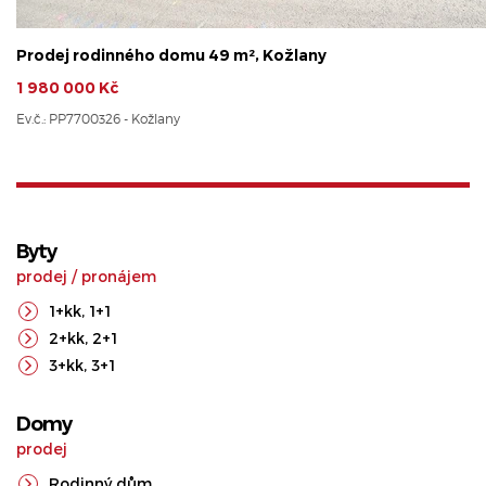
Prodej rodinného domu 49 m², Kožlany
1 980 000 Kč
Ev.č.: PP7700326 - Kožlany
Byty
prodej
/
pronájem
1+kk
,
1+1
2+kk
,
2+1
3+kk
,
3+1
Domy
prodej
Rodinný dům