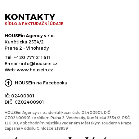
KONTAKTY
SÍDLO A FAKTURAČNÍ ÚDAJE
HOUSEin Agency s.r.o.
Kunětická 2534/2
Praha 2 - Vinohrady
Tel:
+420 777 211 511
E-mail:
info@housein.cz
Web:
www.housein.cz
HOUSEin na Facebooku
IČ: 02400901
DIČ: CZ02400901
HOUSEin Agency s.r.o., identifikační číslo 02400901, DIČ:
CZ02400901 se sídlem Praha 2, Vinohrady, Kunětická 2534/2, PSČ
120 00, v obchodním rejstříku vedeném Městským soudem v Praze
zapsaná v oddílu C, vložce 218959