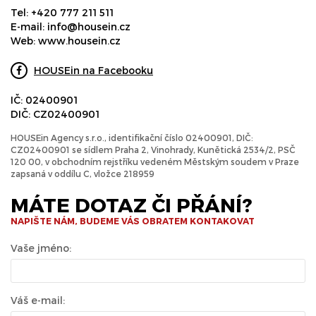
Tel:
+420 777 211 511
E-mail:
info@housein.cz
Web:
www.housein.cz
HOUSEin na Facebooku
IČ: 02400901
DIČ: CZ02400901
HOUSEin Agency s.r.o., identifikační číslo 02400901, DIČ:
CZ02400901 se sídlem Praha 2, Vinohrady, Kunětická 2534/2, PSČ
120 00, v obchodním rejstříku vedeném Městským soudem v Praze
zapsaná v oddílu C, vložce 218959
MÁTE DOTAZ ČI PŘÁNÍ?
NAPIŠTE NÁM, BUDEME VÁS OBRATEM KONTAKOVAT
Vaše jméno:
Váš e-mail: