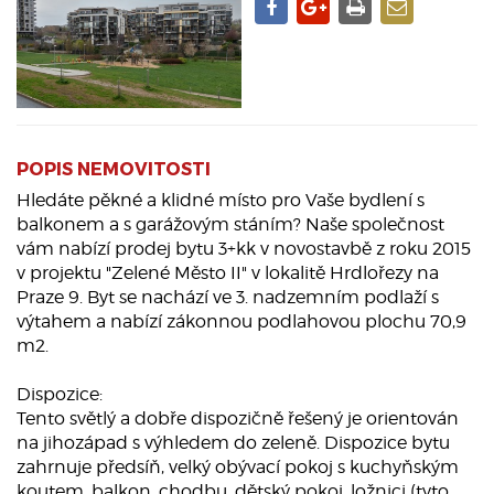
POPIS NEMOVITOSTI
Hledáte pěkné a klidné místo pro Vaše bydlení s
balkonem a s garážovým stáním? Naše společnost
vám nabízí prodej bytu 3+kk v novostavbě z roku 2015
v projektu "Zelené Město II" v lokalitě Hrdlořezy na
Praze 9. Byt se nachází ve 3. nadzemním podlaží s
výtahem a nabízí zákonnou podlahovou plochu 70,9
m2.
Dispozice:
Tento světlý a dobře dispozičně řešený je orientován
na jihozápad s výhledem do zeleně. Dispozice bytu
zahrnuje předsíň, velký obývací pokoj s kuchyňským
koutem, balkon, chodbu, dětský pokoj, ložnici (tyto