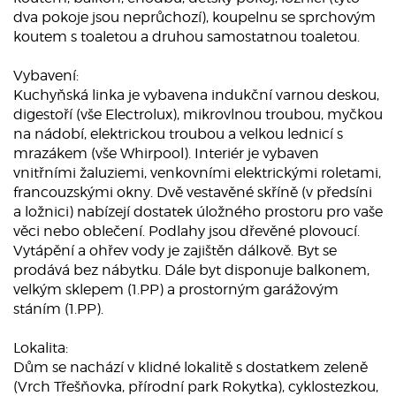
dva pokoje jsou neprůchozí), koupelnu se sprchovým
koutem s toaletou a druhou samostatnou toaletou.
Vybavení:
Kuchyňská linka je vybavena indukční varnou deskou,
digestoří (vše Electrolux), mikrovlnou troubou, myčkou
na nádobí, elektrickou troubou a velkou lednicí s
mrazákem (vše Whirpool). Interiér je vybaven
vnitřními žaluziemi, venkovními elektrickými roletami,
francouzskými okny. Dvě vestavěné skříně (v předsíni
a ložnici) nabízejí dostatek úložného prostoru pro vaše
věci nebo oblečení. Podlahy jsou dřevěné plovoucí.
Vytápění a ohřev vody je zajištěn dálkově. Byt se
prodává bez nábytku. Dále byt disponuje balkonem,
velkým sklepem (1.PP) a prostorným garážovým
stáním (1.PP).
Lokalita:
Dům se nachází v klidné lokalitě s dostatkem zeleně
(Vrch Třešňovka, přírodní park Rokytka), cyklostezkou,