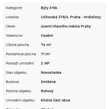
Kategorie
Byty 3+kk
Lokalita
Učňovská 378/4, Praha - Hrdlořezy
Okres
území Hlavního města Prahy
Vlastnictví
Osobní
Užitná plocha
74 m²
Podlahová plocha
71 m²
Podlaží umístění
3. NP
Stav objektu
Novostavba
Budova
Smíšená
Poloha objektu
Rohový
Umístění objektu
Klidná část obce