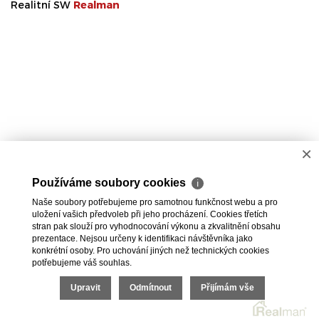
Realitní SW
Real
man
×
Používáme soubory cookies
ℹ
Naše soubory potřebujeme pro samotnou funkčnost webu a pro
uložení vašich předvoleb při jeho procházení. Cookies třetích
stran pak slouží pro vyhodnocování výkonu a zkvalitnění obsahu
prezentace. Nejsou určeny k identifikaci návštěvníka jako
konkrétní osoby. Pro uchování jiných než technických cookies
potřebujeme váš souhlas.
Upravit
Odmítnout
Přijímám vše