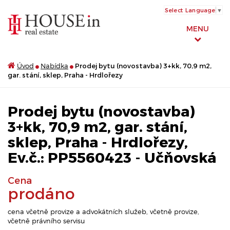
Select Language
▼
MENU
Úvod
Nabídka
Prodej bytu (novostavba) 3+kk, 70,9 m2,
gar. stání, sklep, Praha - Hrdlořezy
Prodej bytu (novostavba)
3+kk, 70,9 m2, gar. stání,
sklep, Praha - Hrdlořezy,
Ev.č.: PP5560423 - Učňovská
Cena
prodáno
cena včetně provize a advokátních služeb, včetně provize,
včetně právního servisu