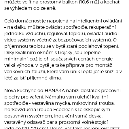
můžete vejít na prostorný balkon (10,6 m2) a kochat
se výhledem do zeleně.
Celá domácnost je napojená na inteligentní ovládání
– na dálku můžete ovládat spotřebiče, rekuperační
jednotku vzduchu, regulovat teplotu, ovládat audio i
video systémy včetně zabezpečovacích systémů. O
příjemnou teplotu se v bytě stará podlahové topení.
Díky kvalitním oknům s trojsky jsou tepelné
minimální, což je při současných cenách energie
velká výhoda. V bytě je také příprava pro montáž
venkovních žaluzií, které vám únik tepla ještě sníží a v
létě zajistí příjemné klima.
Nová kuchyně od HANÁKA nabízí dostatek pracovní
plochy pro vaření. Námahu vám ulehčí kvalitní
spotřebiče - vestavěná myčka, mikrovlnná trouba,
horkovzdušná trouba Ecoclean s teleskopickým
posuvným systémem, indukční varná deska,
vestavěný odsavač par a prostorná volně stojící
lednice (201*70 cm). Potěší vás také tectonitový dřez