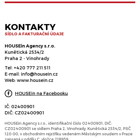
KONTAKTY
SÍDLO A FAKTURAČNÍ ÚDAJE
HOUSEin Agency s.r.o.
Kunětická 2534/2
Praha 2 - Vinohrady
Tel:
+420 777 211 511
E-mail:
info@housein.cz
Web:
www.housein.cz
HOUSEin na Facebooku
IČ: 02400901
DIČ: CZ02400901
HOUSEin Agency s.r.o., identifikační číslo 02400901, DIČ:
CZ02400901 se sídlem Praha 2, Vinohrady, Kunětická 2534/2, PSČ
120 00, v obchodním rejstříku vedeném Městským soudem v Praze
zapsaná v oddílu C, vložce 218959