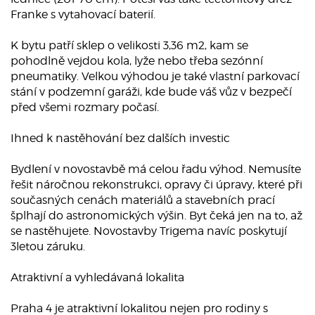
Franke s vytahovací baterií.
K bytu patří sklep o velikosti 3,36 m2, kam se
pohodlně vejdou kola, lyže nebo třeba sezónní
pneumatiky. Velkou výhodou je také vlastní parkovací
stání v podzemní garáži, kde bude váš vůz v bezpečí
před všemi rozmary počasí.
Ihned k nastěhování bez dalších investic
Bydlení v novostavbě má celou řadu výhod. Nemusíte
řešit náročnou rekonstrukci, opravy či úpravy, které při
současných cenách materiálů a stavebních prací
šplhají do astronomických výšin. Byt čeká jen na to, až
se nastěhujete. Novostavby Trigema navíc poskytují
3letou záruku.
Atraktivní a vyhledávaná lokalita
Praha 4 je atraktivní lokalitou nejen pro rodiny s