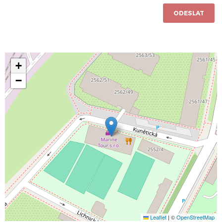
ODESLAT
+
−
Leaflet
|
©
OpenStreetMap