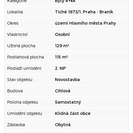
Kategorie
Byty 4+kk
Lokalita
Tiché 1873/1, Praha - Braník
Okres
území Hlavního města Prahy
Vlastnictví
Osobní
Užitná plocha
129 m²
Podlahová plocha
115 m²
Podlaží umístění
2. NP
Stav objektu
Novostavba
Budova
Cihlová
Poloha objektu
Samostatný
Umístění objektu
Klidná část obce
Zástavba
Obytná