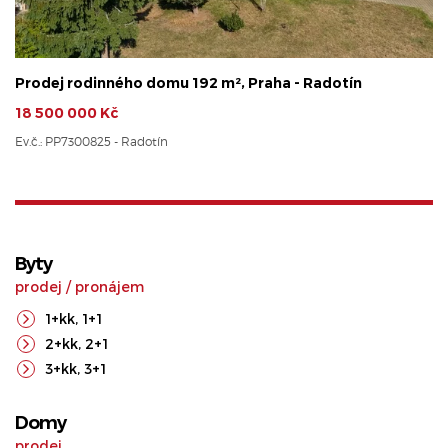
Prodej rodinného domu 192 m², Praha - Radotín
18 500 000 Kč
Ev.č.: PP7300825 - Radotín
Byty
prodej
/
pronájem
1+kk
,
1+1
2+kk
,
2+1
3+kk
,
3+1
Domy
prodej