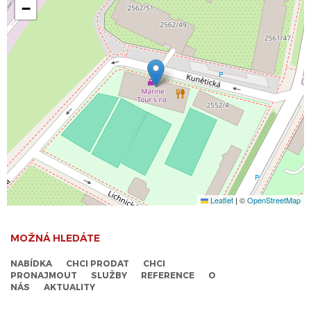
−
Leaflet
|
©
OpenStreetMap
MOŽNÁ HLEDÁTE
NABÍDKA
CHCI PRODAT
CHCI
PRONAJMOUT
SLUŽBY
REFERENCE
O
NÁS
AKTUALITY