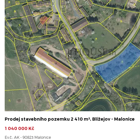
Prodej stavebního pozemku 2 410 m², Blížejov - Malonice
1 040 000 Kč
Ev.č.: AK - 90823 Malonice