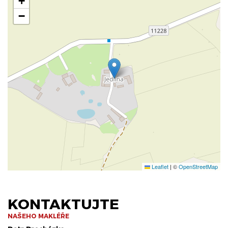
+
−
Leaflet
|
©
OpenStreetMap
KONTAKTUJTE
NAŠEHO MAKLÉŘE