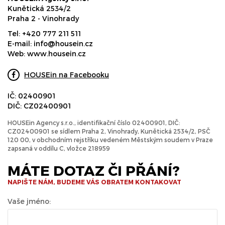
Kunětická 2534/2
Praha 2 - Vinohrady
Tel:
+420 777 211 511
E-mail:
info@housein.cz
Web:
www.housein.cz
HOUSEin na Facebooku
IČ: 02400901
DIČ: CZ02400901
HOUSEin Agency s.r.o., identifikační číslo 02400901, DIČ:
CZ02400901 se sídlem Praha 2, Vinohrady, Kunětická 2534/2, PSČ
120 00, v obchodním rejstříku vedeném Městským soudem v Praze
zapsaná v oddílu C, vložce 218959
MÁTE DOTAZ ČI PŘÁNÍ?
NAPIŠTE NÁM, BUDEME VÁS OBRATEM KONTAKOVAT
Vaše jméno: