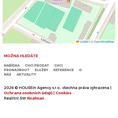
Leaflet
|
©
OpenStreetMap
MOŽNÁ HLEDÁTE
NABÍDKA
CHCI PRODAT
CHCI
PRONAJMOUT
SLUŽBY
REFERENCE
O
NÁS
AKTUALITY
2026 © HOUSEin Agency s.r.o., všechna práva vyhrazena |
Ochrana osobních údajů
|
Cookies
Realitní SW
Real
man