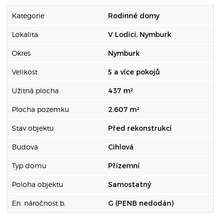
Kategorie
Rodinné domy
Lokalita
V Lodici, Nymburk
Okres
Nymburk
Velikost
5 a více pokojů
Užitná plocha
437 m²
Plocha pozemku
2.607 m²
Stav objektu
Před rekonstrukcí
Budova
Cihlová
Typ domu
Přízemní
Poloha objektu
Samostatný
En. náročnost b.
G (PENB nedodán)