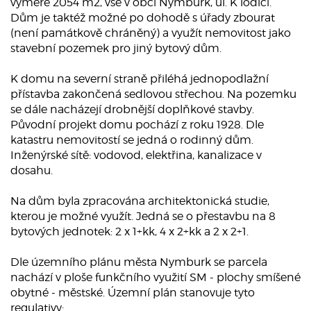
výměře 2054 m2, vše v obci Nymburk, ul. K lodici.
Dům je taktéž možné po dohodě s úřady zbourat
(není památkově chráněný) a využít nemovitost jako
stavební pozemek pro jiný bytový dům.
K domu na severní straně přiléhá jednopodlažní
přístavba zakončená sedlovou střechou. Na pozemku
se dále nacházejí drobnější doplňkové stavby.
Původní projekt domu pochází z roku 1928. Dle
katastru nemovitostí se jedná o rodinný dům.
Inženýrské sítě: vodovod, elektřina, kanalizace v
dosahu.
Na dům byla zpracována architektonická studie,
kterou je možné využít. Jedná se o přestavbu na 8
bytových jednotek: 2 x 1+kk, 4 x 2+kk a 2 x 2+1.
Dle územního plánu města Nymburk se parcela
nachází v ploše funkčního využití SM - plochy smíšené
obytné - městské. Územní plán stanovuje tyto
regulativy: