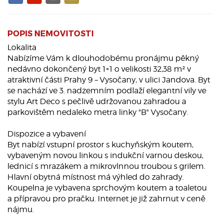
POPIS NEMOVITOSTI
Lokalita
Nabízíme Vám k dlouhodobému pronájmu pěkný
nedávno dokončený byt 1+1 o velikosti 32,38 m² v
atraktivní části Prahy 9 – Vysočany, v ulici Jandova. Byt
se nachází ve 3. nadzemním podlaží elegantní vily ve
stylu Art Deco s pečlivě udržovanou zahradou a
parkovištěm nedaleko metra linky "B" Vysočany.
Dispozice a vybavení
Byt nabízí vstupní prostor s kuchyňským koutem,
vybaveným novou linkou s indukční varnou deskou,
lednicí s mrazákem a mikrovlnnou troubou s grilem.
Hlavní obytná místnost má výhled do zahrady.
Koupelna je vybavena sprchovým koutem a toaletou
a přípravou pro pračku. Internet je již zahrnut v ceně
nájmu.