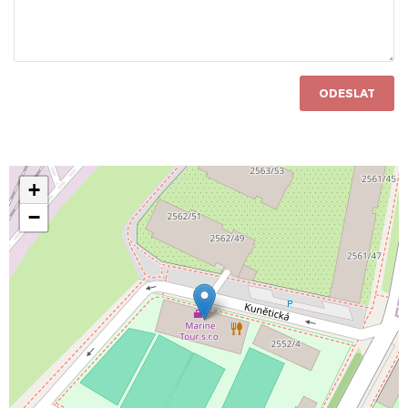
ODESLAT
+
−