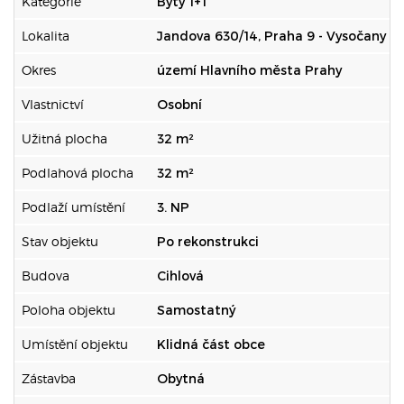
Kategorie
Byty 1+1
Lokalita
Jandova 630/14, Praha 9 - Vysočany
Okres
území Hlavního města Prahy
Vlastnictví
Osobní
Užitná plocha
32 m²
Podlahová plocha
32 m²
Podlaží umístění
3. NP
Stav objektu
Po rekonstrukci
Budova
Cihlová
Poloha objektu
Samostatný
Umístění objektu
Klidná část obce
Zástavba
Obytná