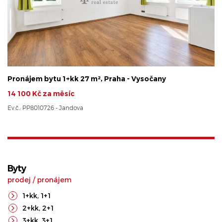
Pronájem bytu 1+kk 27 m², Praha - Vysočany
14 100 Kč za měsíc
Ev.č.: PP8010726 - Jandova
Byty
prodej
/
pronájem
1+kk
,
1+1
2+kk
,
2+1
3+kk
,
3+1