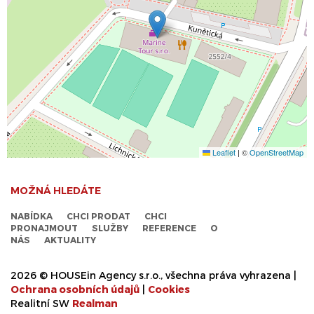
Leaflet
|
©
OpenStreetMap
MOŽNÁ HLEDÁTE
NABÍDKA
CHCI PRODAT
CHCI
PRONAJMOUT
SLUŽBY
REFERENCE
O
NÁS
AKTUALITY
2026 © HOUSEin Agency s.r.o., všechna práva vyhrazena |
Ochrana osobních údajů
|
Cookies
Realitní SW
Real
man