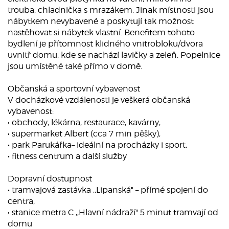
trouba, chladnička s mrazákem. Jinak místnosti jsou
nábytkem nevybavené a poskytují tak možnost
nastěhovat si nábytek vlastní. Benefitem tohoto
bydlení je přítomnost klidného vnitrobloku/dvora
uvnitř domu, kde se nachází lavičky a zeleň. Popelnice
jsou umístěné také přímo v domě.
Občanská a sportovní vybavenost
V docházkové vzdálenosti je veškerá občanská
vybavenost:
• obchody, lékárna, restaurace, kavárny,
• supermarket Albert (cca 7 min pěšky),
• park Parukářka– ideální na procházky i sport,
• fitness centrum a další služby
Dopravní dostupnost
• tramvajová zastávka ,,Lipanská" – přímé spojení do
centra,
• stanice metra C ,,Hlavní nádraží" 5 minut tramvají od
domu