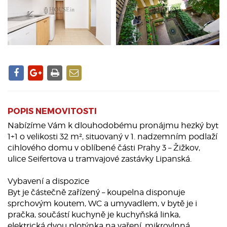
POPIS NEMOVITOSTI
Nabízíme Vám k dlouhodobému pronájmu hezký byt
1+1 o velikosti 32 m², situovaný v 1. nadzemním podlaží
cihlového domu v oblíbené části Prahy 3 – Žižkov,
ulice Seifertova u tramvajové zastávky Lipanská.
Vybavení a dispozice
Byt je částečně zařízený – koupelna disponuje
sprchovým koutem, WC a umyvadlem, v bytě je i
pračka, součástí kuchyně je kuchyňská linka,
elektrická dvou plotýnka na vaření, mikrovlnná