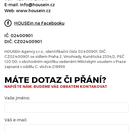
E-mail:
info@housein.cz
Web:
www.housein.cz
HOUSEin na Facebooku
IČ: 02400901
DIČ: CZ02400901
HOUSEin Agency s.r.o., identifikační číslo 02400901, DIČ:
CZ02400901 se sídlem Praha 2, Vinohrady, Kunětická 2534/2, PSČ
120 00, v obchodním rejstříku vedeném Městským soudem v Praze
zapsaná v oddílu C, vložce 218959
MÁTE DOTAZ ČI PŘÁNÍ?
NAPIŠTE NÁM, BUDEME VÁS OBRATEM KONTAKOVAT
Vaše jméno:
Váš e-mail: