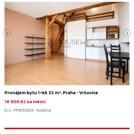
Pronájem bytu 1+kk 33 m², Praha - Vršovice
16 900 Kč za měsíc
Ev.č.: PP8050826 - Kozácká