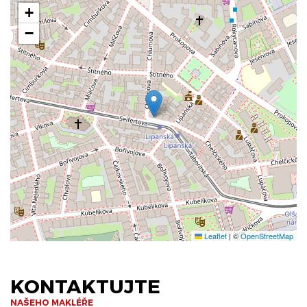
+
−
Leaflet
|
©
OpenStreetMap
KONTAKTUJTE
NAŠEHO MAKLÉŘE