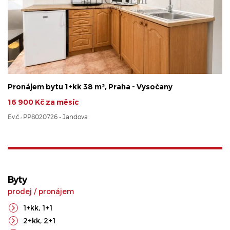
Pronájem bytu 1+kk 38 m², Praha - Vysočany
16 900 Kč za měsíc
Ev.č.: PP8020726 - Jandova
Byty
prodej
/
pronájem
1+kk
,
1+1
2+kk
,
2+1