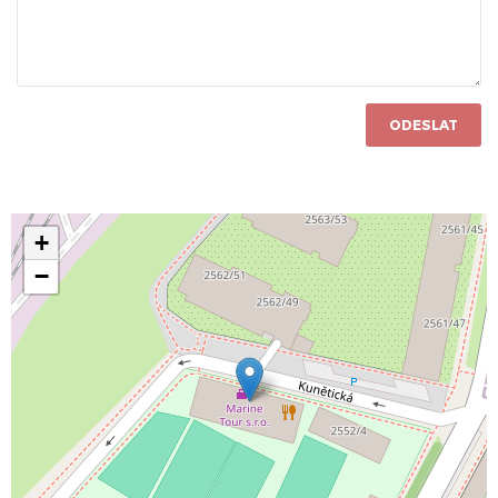
ODESLAT
+
−