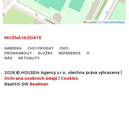
Leaflet
|
©
OpenStreetMap
MOŽNÁ HLEDÁTE
NABÍDKA
CHCI PRODAT
CHCI
PRONAJMOUT
SLUŽBY
REFERENCE
O
NÁS
AKTUALITY
2026 © HOUSEin Agency s.r.o., všechna práva vyhrazena |
Ochrana osobních údajů
|
Cookies
Realitní SW
Real
man