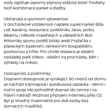
vody zajišťuje úsporný plynový etážový kotel. Podlahy
tvoří kombinace parket a dlažby.
Občanská a sportovní vybavenost
V docházkové vzdálenosti najdete supermarket Billa,
Lidl, kavárny, restaurace, polikliniku Jarov, poštu,
lékárnu i několik mateřských a základních škol.
Milovníky sportu potěší blízký areál Pražačka s
plaveckým bazénem, venkovním koupalištěm,
posilovnou a hřišti. Pro chvíle relaxace je ideální
nedaleký park Vítkov – ideální na procházky, běh i
výhledy na město.
Dostupnost a podmínky
Dopravní dostupnost je vynikající: 80 metrů od domu
se nachází tramvajová i autobusová zastávka – denní i
noční spoje Vás pohodlně dopraví do centra i na
hlavní nádraží. Možnost připojení internetu přes O2.
Byt je vhodný maximálně pro dvě osoby bez
domácích mazlíčků.