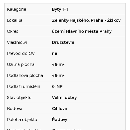
Kategorie
Byty 1+1
Lokalita
Zelenky-Hajského, Praha - Žižkov
Okres
území Hlavního města Prahy
Vlastnictví
Družstevní
Převod do OV
ne
Užitná plocha
49 m²
Podlahová plocha
49 m²
Podlaží umístění
6. NP
Stav objektu
Velmi dobrý
Budova
Cihlová
Poloha objektu
Řadový