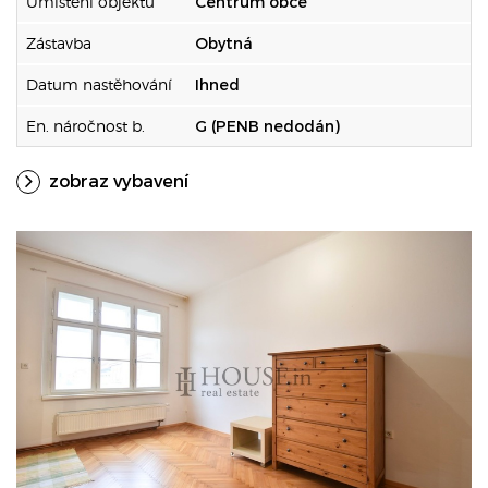
Umístění objektu
Centrum obce
Zástavba
Obytná
Datum nastěhování
Ihned
En. náročnost b.
G (PENB nedodán)
zobraz vybavení