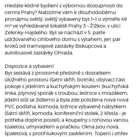
Hledáte klidné bydlení s výbornou dostupností do
centra Prahy? Nabízíme vám k dlouhodobému
pronájmu světlý, světlý vybavený byt 1+1 o výměře 49
m² ve vyhledávané lokalitě Prahy 3 – Žižkov, v ulici
Zelenky-Hajského. Byt se nachází v 5. patře
udržovaného cihlového domu s výtahem, jen pár
kroků od tramvajové zastávky Biskupcova a
autobusové zastávky Ohrada.
Dispozice a vybavení
Byt sestává z prostorné předsíně s dostatkem
úložného prostoru (šatní skříň, botník), obývací část
pokoje s jídelním a kuchyňským koutem (kuchyňská
linka, plynový sporák s troubou, lednice s mrazákem,
jídelní stůl se židlemi) a byla zde položena nová nová
PVC podlaha, komoda, ložnice vybavené nábytkem
(šatní skříň, komoda, konferenční stolek, 2 křesla – je
potřeba doplnit postel), a koupelny s rohovou vanou,
toaletou, umyvadlem a pračkou. Okna jsou nová,
špaletová, s protihlukovým zasklením. Topení i ohřev