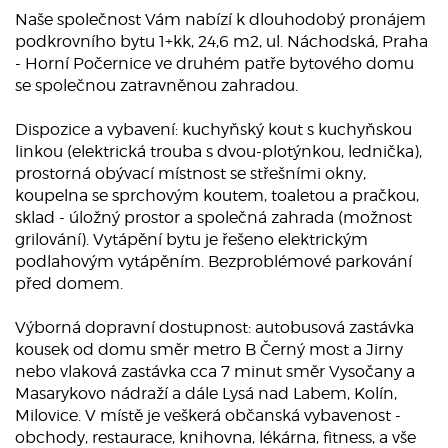
Naše společnost Vám nabízí k dlouhodobý pronájem
podkrovního bytu 1+kk, 24,6 m2, ul. Náchodská, Praha
- Horní Počernice ve druhém patře bytového domu
se společnou zatravněnou zahradou.
Dispozice a vybavení: kuchyňský kout s kuchyňskou
linkou (elektrická trouba s dvou-plotýnkou, lednička),
prostorná obývací místnost se střešními okny,
koupelna se sprchovým koutem, toaletou a pračkou,
sklad - úložný prostor a společná zahrada (možnost
grilování). Vytápění bytu je řešeno elektrickým
podlahovým vytápěním. Bezproblémové parkování
před domem.
Výborná dopravní dostupnost: autobusová zastávka
kousek od domu směr metro B Černý most a Jirny
nebo vlaková zastávka cca 7 minut směr Vysočany a
Masarykovo nádraží a dále Lysá nad Labem, Kolín,
Milovice. V místě je veškerá občanská vybavenost -
obchody, restaurace, knihovna, lékárna, fitness, a vše