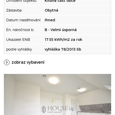
Umístění objektu
Klidná část obce
Zástavba
Obytná
Datum nastěhování
Ihned
En. náročnost b.
B - Velmi úsporná
Ukazatel ENB
17.55 kWh/m2 za rok
podle vyhlášky
vyhláška 78/2013 Sb
zobraz vybavení