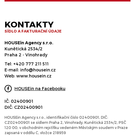
KONTAKTY
SÍDLO A FAKTURAČNÍ ÚDAJE
HOUSEin Agency s.r.o.
Kunětická 2534/2
Praha 2 - Vinohrady
Tel:
+420 777 211 511
E-mail:
info@housein.cz
Web:
www.housein.cz
HOUSEin na Facebooku
IČ: 02400901
DIČ: CZ02400901
HOUSEin Agency s.r.o., identifikační číslo 02400901, DIČ:
CZ02400901 se sídlem Praha 2, Vinohrady, Kunětická 2534/2, PSČ
120 00, v obchodním rejstříku vedeném Městským soudem v Praze
zapsaná v oddílu C, vložce 218959