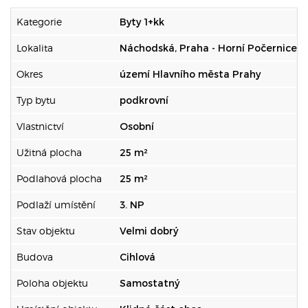
Kategorie
Byty 1+kk
Lokalita
Náchodská, Praha - Horní Počernice
Okres
území Hlavního města Prahy
Typ bytu
podkrovní
Vlastnictví
Osobní
Užitná plocha
25 m²
Podlahová plocha
25 m²
Podlaží umístění
3. NP
Stav objektu
Velmi dobrý
Budova
Cihlová
Poloha objektu
Samostatný