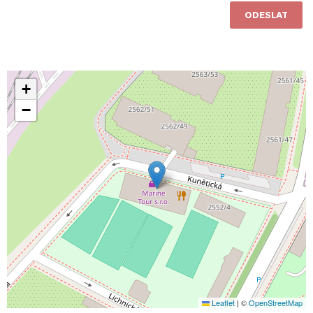
ODESLAT
+
−
Leaflet
|
©
OpenStreetMap