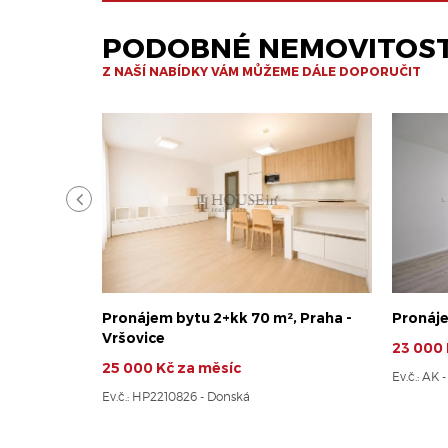
PODOBNÉ NEMOVITOST
Z NAŠÍ NABÍDKY VÁM MŮŽEME DÁLE DOPORUČIT
Pronájem bytu 2+kk 70 m², Praha -
Pronáje
Vršovice
23 000 
25 000 Kč za měsíc
Ev.č.: AK 
Ev.č.: HP2210826 - Donská