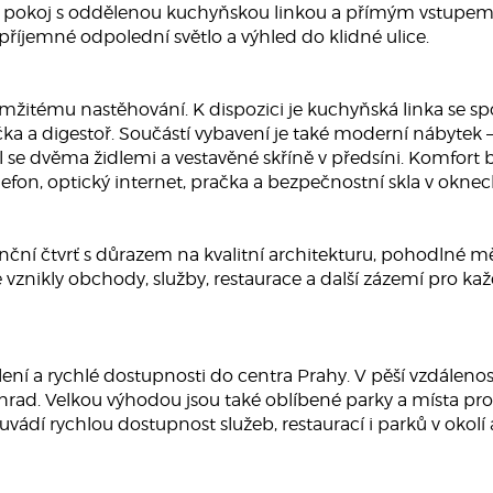
ací pokoj s oddělenou kuchyňskou linkou a přímým vstupe
 příjemné odpolední světlo a výhled do klidné ulice.
mžitému nastěhování. K dispozici je kuchyňská linka se spo
 a digestoř. Součástí vybavení je také moderní nábytek – d
 stůl se dvěma židlemi a vestavěné skříně v předsíni. Komfor
efon, optický internet, pračka a bezpečnostní skla v oknec
ční čtvrť s důrazem na kvalitní architekturu, pohodlné mě
vznikly obchody, služby, restaurace a další zázemí pro každ
ení a rychlé dostupnosti do centra Prahy. V pěší vzdálenos
hrad. Velkou výhodou jsou také oblíbené parky a místa pro 
dí rychlou dostupnost služeb, restaurací i parků v okolí 