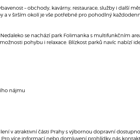
avenost – obchody, kavárny, restaurace, služby i další měs
 a v širším okolí je vše potřebné pro pohodlný každodenní
styl. Nedaleko se nachází park Folimanka s multifunkčním 
alší možnosti pohybu i relaxace. Blízkost parků navíc nabízí
čního nájmu
dlení v atraktivní části Prahy s výbornou dopravní dostupno
u. Pro více informací nebo domluvení prohlídky nás kontak