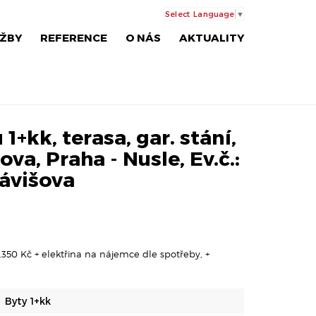
Select Language
▼
ŽBY
REFERENCE
O NÁS
AKTUALITY
1+kk, terasa, gar. stání,
šova, Praha - Nusle, Ev.č.:
ávišova
.350 Kč + elektřina na nájemce dle spotřeby, +
Byty 1+kk