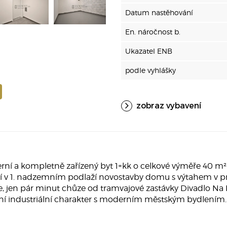
Datum nastěhování
En. náročnost b.
Ukazatel ENB
podle vyhlášky
zobraz vybavení
a kompletně zařízený byt 1+kk o celkové výměře 40 m² 
í v 1. nadzemním podlaží novostavby domu s výtahem v p
usle, jen pár minut chůze od tramvajové zastávky Divadlo Na
odní industriální charakter s moderním městským bydlením