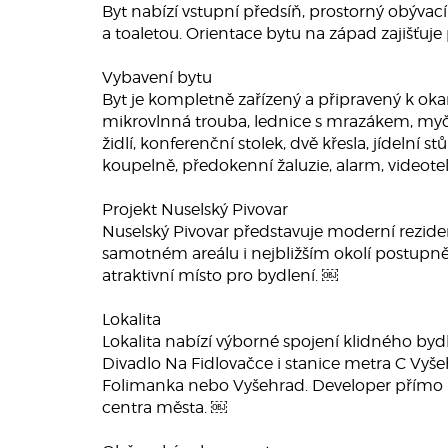
Byt nabízí vstupní předsíň, prostorný obýv
a toaletou. Orientace bytu na západ zajišťuje
Vybavení bytu
Byt je kompletně zařízený a připravený k oka
mikrovlnná trouba, lednice s mrazákem, myčka
židlí, konferenční stolek, dvě křesla, jídelní
koupelně, předokenní žaluzie, alarm, videotel
Projekt Nuselský Pivovar
Nuselský Pivovar představuje moderní reziden
samotném areálu i nejbližším okolí postupně 
atraktivní místo pro bydlení. ￼
Lokalita
Lokalita nabízí výborné spojení klidného bydl
Divadlo Na Fidlovačce i stanice metra C Vyše
Folimanka nebo Vyšehrad. Developer přímo uvá
centra města. ￼