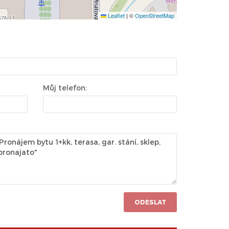
Leaflet
|
©
OpenStreetMap
Můj telefon:
ODESLAT