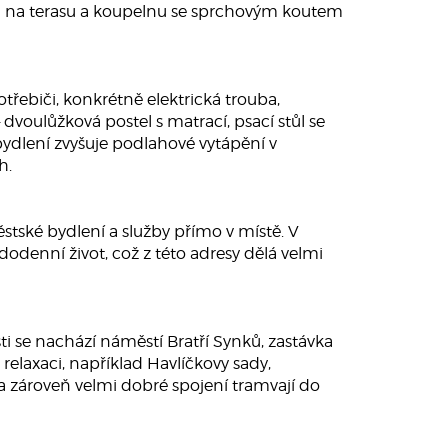
m na terasu a koupelnu se sprchovým koutem
třebiči, konkrétně elektrická trouba,
voulůžková postel s matrací, psací stůl se
t bydlení zvyšuje podlahové vytápění v
h.
stské bydlení a služby přímo v místě. V
odenní život, což z této adresy dělá velmi
ti se nachází náměstí Bratří Synků, zastávka
relaxaci, například Havlíčkovy sady,
a zároveň velmi dobré spojení tramvají do