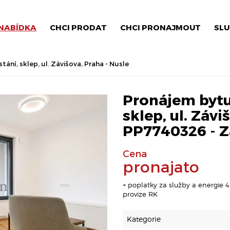
NABÍDKA
CHCI PRODAT
CHCI PRONAJMOUT
SLU
tání, sklep, ul. Závišova, Praha - Nusle
Pronájem bytu 
sklep, ul. Závi
PP7740326 - Z
Cena
pronajato
+ poplatky za služby a energie 4
provize RK
Kategorie