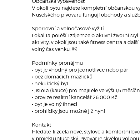
Občanská vybavenost
V okolí bytu najdete kompletní občanskou vyb
Nuselského pivovaru fungují obchody a služby
Sportovní a volnočasové vyžití
Lokalita potěší i zájemce o aktivní životní 
aktivity, v okolí jsou také fitness centra a d
volný čas venku. ￼
Podmínky pronájmu
• byt je vhodný pro jednotlivce nebo pár
• bez domácích mazlíčků
• nekuřácký byt
• jistota (kauce) pro majitele ve výši 1,5 měsí
• provize realitní kancelář 26.000 Kč
• byt je volný ihned
• prohlídky jsou možné již nyní
Kontakt
Hledáte-li zcela nové, stylové a komfortní by
v projektu Nuselský Pivovar je skvělou volbo