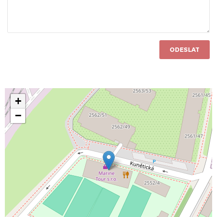
ODESLAT
+
−