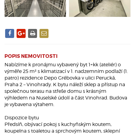
POPIS NEMOVITOSTI
Nabízíme k pronájmu vybavený byt 1+kk (ateliér) o
výměře 25 m² s klimatizací v 1. nadzemním podlaží (1.
patro) rezidence Depo Grébovka v ulici Perucká,
Praha 2 – Vinohrady. K bytu náleží sklep a přístup na
společnou terasu na střeše domu s krásným
výhledem na Nuselské údolí a část Vinohrad. Budova
je vybavena výtahem.
Dispozice bytu
Předsíň, obývací pokoj s kuchyňským koutem,
koupelna s toaletou a sprchovým koutem, sklepní