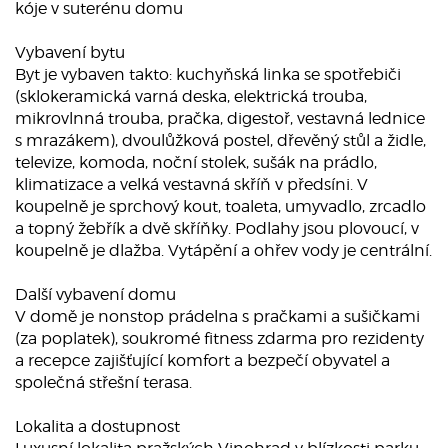
kóje v suterénu domu
Vybavení bytu
Byt je vybaven takto: kuchyňská linka se spotřebiči
(sklokeramická varná deska, elektrická trouba,
mikrovlnná trouba, pračka, digestoř, vestavná lednice
s mrazákem), dvoulůžková postel, dřevěný stůl a židle,
televize, komoda, noční stolek, sušák na prádlo,
klimatizace a velká vestavná skříň v předsíni. V
koupelně je sprchový kout, toaleta, umyvadlo, zrcadlo
a topný žebřík a dvě skříňky. Podlahy jsou plovoucí, v
koupelně je dlažba. Vytápění a ohřev vody je centrální.
Další vybavení domu
V domě je nonstop prádelna s pračkami a sušičkami
(za poplatek), soukromé fitness zdarma pro rezidenty
a recepce zajišťující komfort a bezpečí obyvatel a
společná střešní terasa.
Lokalita a dostupnost