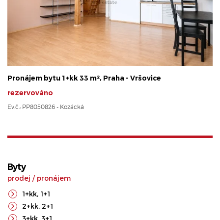
Pronájem bytu 1+kk 33 m², Praha - Vršovice
rezervováno
Ev.č.: PP8050826 - Kozácká
Byty
prodej
/
pronájem
1+kk
,
1+1
2+kk
,
2+1
3+kk
,
3+1