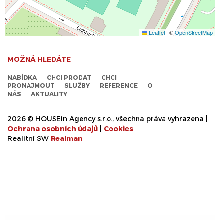
Leaflet
|
©
OpenStreetMap
MOŽNÁ HLEDÁTE
NABÍDKA
CHCI PRODAT
CHCI
PRONAJMOUT
SLUŽBY
REFERENCE
O
NÁS
AKTUALITY
2026 © HOUSEin Agency s.r.o., všechna práva vyhrazena |
Ochrana osobních údajů
|
Cookies
Realitní SW
Real
man