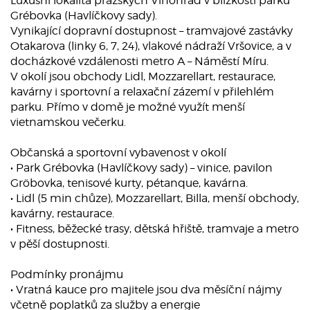
Luxusní lokalita pražských Vinohrad v blízkosti parku
Grébovka (Havlíčkovy sady).
Vynikající dopravní dostupnost – tramvajové zastávky
Otakarova (linky 6, 7, 24), vlakové nádraží Vršovice, a v
docházkové vzdálenosti metro A – Náměstí Míru.
V okolí jsou obchody Lidl, Mozzarellart, restaurace,
kavárny i sportovní a relaxační zázemí v přilehlém
parku. Přímo v domě je možné využít menší
vietnamskou večerku.
Občanská a sportovní vybavenost v okolí
• Park Grébovka (Havlíčkovy sady) – vinice, pavilon
Gröbovka, tenisové kurty, pétanque, kavárna.
• Lidl (5 min chůze), Mozzarellart, Billa, menší obchody,
kavárny, restaurace.
• Fitness, běžecké trasy, dětská hřiště, tramvaje a metro
v pěší dostupnosti.
Podmínky pronájmu
• Vratná kauce pro majitele jsou dva měsíční nájmy
včetně poplatků za služby a energie