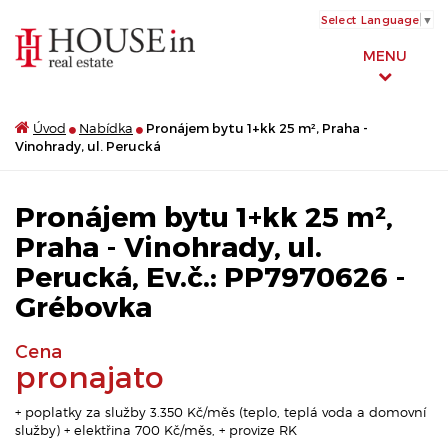
Select Language
▼
MENU
Úvod
Nabídka
Pronájem bytu 1+kk 25 m², Praha -
Vinohrady, ul. Perucká
Pronájem bytu 1+kk 25 m²,
Praha - Vinohrady, ul.
Perucká, Ev.č.: PP7970626 -
Grébovka
Cena
pronajato
+ poplatky za služby 3.350 Kč/měs (teplo, teplá voda a domovní
služby) + elektřina 700 Kč/měs, + provize RK