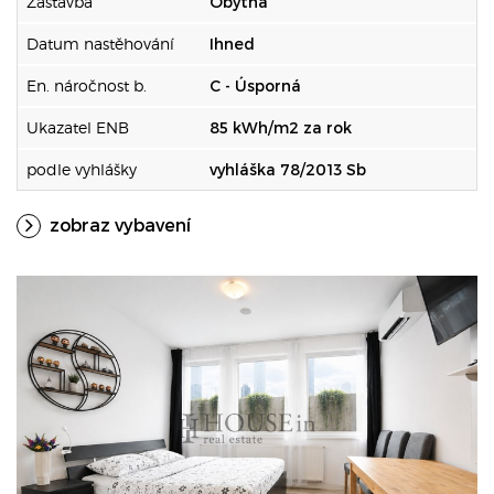
Zástavba
Obytná
Datum nastěhování
Ihned
En. náročnost b.
C - Úsporná
Ukazatel ENB
85 kWh/m2 za rok
podle vyhlášky
vyhláška 78/2013 Sb
zobraz vybavení