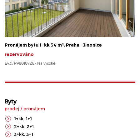
Pronájem bytu 1+kk 34 m², Praha - Jinonice
rezervováno
Ev.č.: PP8010726 - Na vysoké
Byty
prodej
/
pronájem
1+kk
,
1+1
2+kk
,
2+1
3+kk
,
3+1