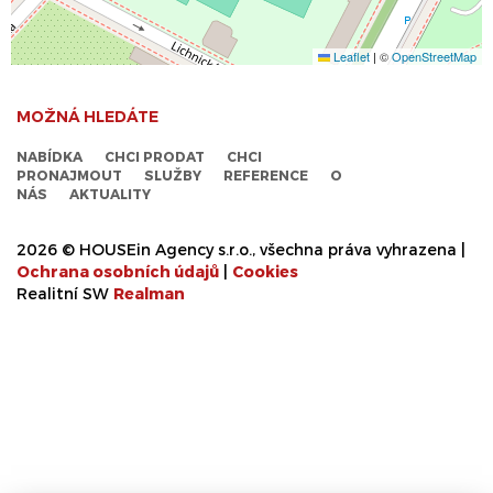
Leaflet
|
©
OpenStreetMap
MOŽNÁ HLEDÁTE
NABÍDKA
CHCI PRODAT
CHCI
PRONAJMOUT
SLUŽBY
REFERENCE
O
NÁS
AKTUALITY
2026 © HOUSEin Agency s.r.o., všechna práva vyhrazena |
Ochrana osobních údajů
|
Cookies
Realitní SW
Real
man