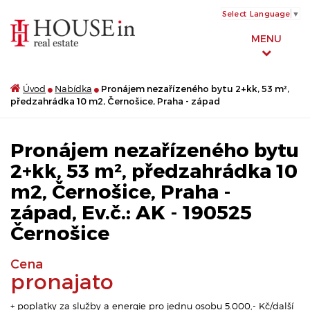
Select Language
▼
MENU
Úvod
Nabídka
Pronájem nezařízeného bytu 2+kk, 53 m²,
předzahrádka 10 m2, Černošice, Praha - západ
Pronájem nezařízeného bytu
2+kk, 53 m², předzahrádka 10
m2, Černošice, Praha -
západ, Ev.č.: AK - 190525
Černošice
Cena
pronajato
+ poplatky za služby a energie pro jednu osobu 5.000,- Kč/další