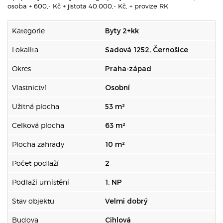
osoba + 600,- Kč + jistota 40.000,- Kč, + provize RK
Kategorie
Byty 2+kk
Lokalita
Sadová 1252, Černošice
Okres
Praha-západ
Vlastnictví
Osobní
Užitná plocha
53 m²
Celková plocha
63 m²
Plocha zahrady
10 m²
Počet podlaží
2
Podlaží umístění
1. NP
Stav objektu
Velmi dobrý
Budova
Cihlová