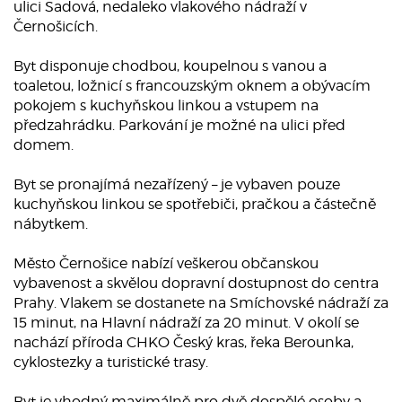
ulici Sadová, nedaleko vlakového nádraží v
Černošicích.
Byt disponuje chodbou, koupelnou s vanou a
toaletou, ložnicí s francouzským oknem a obývacím
pokojem s kuchyňskou linkou a vstupem na
předzahrádku. Parkování je možné na ulici před
domem.
Byt se pronajímá nezařízený – je vybaven pouze
kuchyňskou linkou se spotřebiči, pračkou a částečně
nábytkem.
Město Černošice nabízí veškerou občanskou
vybavenost a skvělou dopravní dostupnost do centra
Prahy. Vlakem se dostanete na Smíchovské nádraží za
15 minut, na Hlavní nádraží za 20 minut. V okolí se
nachází příroda CHKO Český kras, řeka Berounka,
cyklostezky a turistické trasy.
Byt je vhodný maximálně pro dvě dospělé osoby a