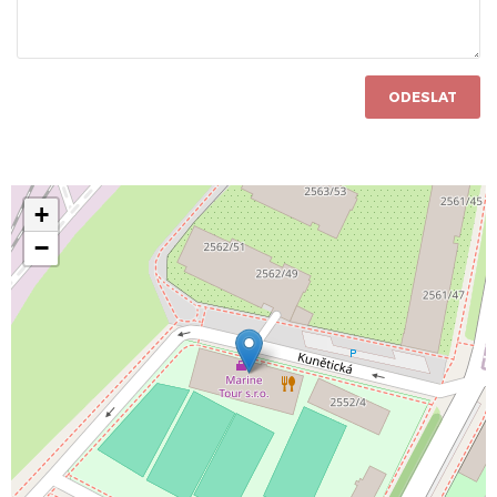
ODESLAT
+
−