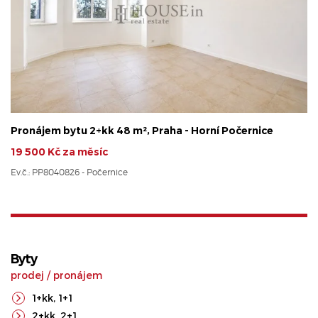
Pronájem bytu 2+kk 48 m², Praha - Horní Počernice
19 500 Kč za měsíc
Ev.č.: PP8040826 - Počernice
Byty
prodej
/
pronájem
1+kk
,
1+1
2+kk
,
2+1