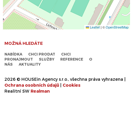
Leaflet
|
©
OpenStreetMap
MOŽNÁ HLEDÁTE
NABÍDKA
CHCI PRODAT
CHCI
PRONAJMOUT
SLUŽBY
REFERENCE
O
NÁS
AKTUALITY
2026 © HOUSEin Agency s.r.o., všechna práva vyhrazena |
Ochrana osobních údajů
|
Cookies
Realitní SW
Real
man