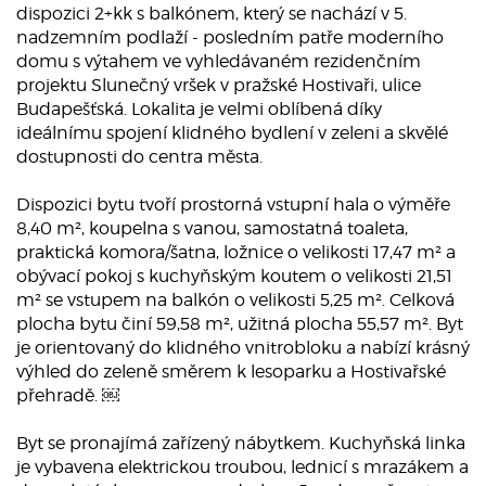
dispozici 2+kk s balkónem, který se nachází v 5.
nadzemním podlaží - posledním patře moderního
domu s výtahem ve vyhledávaném rezidenčním
projektu Slunečný vršek v pražské Hostivaři, ulice
Budapešťská. Lokalita je velmi oblíbená díky
ideálnímu spojení klidného bydlení v zeleni a skvělé
dostupnosti do centra města.
Dispozici bytu tvoří prostorná vstupní hala o výměře
8,40 m², koupelna s vanou, samostatná toaleta,
praktická komora/šatna, ložnice o velikosti 17,47 m² a
obývací pokoj s kuchyňským koutem o velikosti 21,51
m² se vstupem na balkón o velikosti 5,25 m². Celková
plocha bytu činí 59,58 m², užitná plocha 55,57 m². Byt
je orientovaný do klidného vnitrobloku a nabízí krásný
výhled do zeleně směrem k lesoparku a Hostivařské
přehradě. ￼
Byt se pronajímá zařízený nábytkem. Kuchyňská linka
je vybavena elektrickou troubou, lednicí s mrazákem a