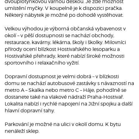
dvouplotýnkovou varnou deskou. Je zde možnost
umístění myčky. V koupelně je k dispozici pračka.
Některý nábytek je možné po dohodě vystěhovat.
Velkou výhodou je výborná občanská vybavenost v
okolí – v pěší dostupnosti se nachází obchody,
restaurace, kavárny, lékárna, školy i školky. Milovníci
přírody ocení blízkost Hostivařského lesoparku a
Hostivařské přehrady, které nabízí široké možnosti
sportovního i relaxačního vyžití.
Dopravní dostupnost je velmi dobrá – v blízkosti
domu se nachází autobusové zastávky s návazností na
metro A – Skalka nebo metro C – Háje, pohodlně se
dostanete také na vlakové nádraží Praha-Hostivař.
Lokalita nabízí i rychlé napojení na Jižní spojku a další
hlavní dopravní tahy.
Parkování je možné na ulici v okolí domu. K bytu
nenáleží sklep.