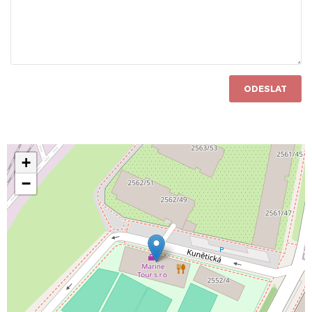
ODESLAT
+
−