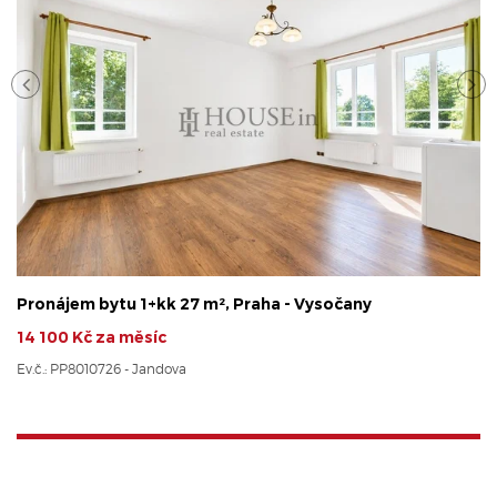
Pronájem bytu 1+kk 27 m², Praha - Vysočany
14 100 Kč za měsíc
Ev.č.: PP8010726 - Jandova