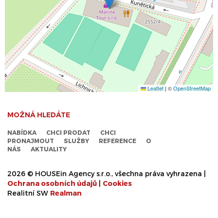
Leaflet
|
©
OpenStreetMap
MOŽNÁ HLEDÁTE
NABÍDKA
CHCI PRODAT
CHCI
PRONAJMOUT
SLUŽBY
REFERENCE
O
NÁS
AKTUALITY
2026 © HOUSEin Agency s.r.o., všechna práva vyhrazena |
Ochrana osobních údajů
|
Cookies
Realitní SW
Real
man