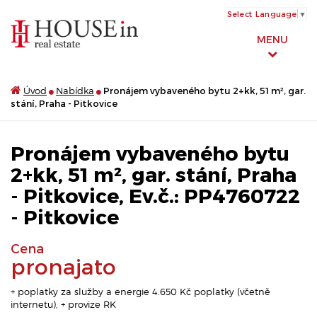
Select Language
▼
MENU
Úvod
Nabídka
Pronájem vybaveného bytu 2+kk, 51 m², gar.
stání, Praha - Pitkovice
Pronájem vybaveného bytu
2+kk, 51 m², gar. stání, Praha
- Pitkovice, Ev.č.: PP4760722
- Pitkovice
Cena
pronajato
+ poplatky za služby a energie 4.650 Kč poplatky (včetně
internetu), + provize RK