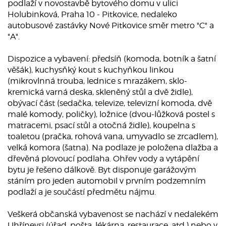
podlaží v novostavbě bytového domu v ulici
Holubinková, Praha 10 - Pitkovice, nedaleko
autobusové zastávky Nové Pitkovice směr metro "C" a
"A".
Dispozice a vybavení: předsíň (komoda, botník a šatní
věšák), kuchysňký kout s kuchyňkou linkou
(mikrovlnná trouba, lednice s mrazákem, sklo-
kremická varná deska, skleněný stůl a dvě židle),
obývací část (sedačka, televize, televizní komoda, dvě
malé komody, poličky), ložnice (dvou-lůžková postel s
matracemi, psací stůl a otočná židle), koupelna s
toaletou (pračka, rohová vana, umyvadlo se zrcadlem),
velká komora (šatna). Na podlaze je položena dlažba a
dřevěná plovoucí podlaha. Ohřev vody a vytápění
bytu je řešeno dálkově. Byt disponuje garážovým
stáním pro jeden automobil v prvním podzemním
podlaží a je součástí předmětu nájmu.
Veškerá občanská vybavenost se nachází v nedalekém
Uhřínevsi (úřad, pošta, lékárna, restaurace, atd.) nebo v