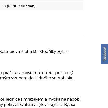
G (PENB nedodán)
ttnerova Praha 13 – Stodůlky. Byt se
o pračku, samostatná toaleta, prostorný
římým vstupem do klidného vnitrobloku.
stoř, lednice s mrazákem a myčka na nádobí.
 pokrývá kvalitní vinylová krytina. Byt se