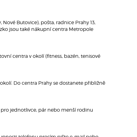
 Nové Butovice), pošta, radnice Prahy 13,
ízko jsou také nákupní centra Metropole
ovní centra v okolí (fitness, bazén, tenisové
okolí. Do centra Prahy se dostanete přibližně
ní pro jednotlivce, pár nebo menší rodinu
upnosti telefonu prosím pište e-mail nebo