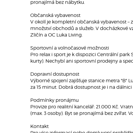
pronajímá bez nábytku.
Občanská vybavenost
V okolí je kompletní občanská vybavenost – zá
množství obchodů a služeb. V docházkové vzd
Zličín a OC Luka Living.
Sportovní a volnočasové možnosti
Pro relax i sport je k dispozici Centrální par
kurty). Nechybí ani sportovní prodejny a spec
Dopravní dostupnost
Výborné spojení zajišťuje stanice metra "B" 
za 15 minut. Dobrá dostupnost je i na dálnici
Podmínky pronájmu
Provize pro realitní kancelář: 21.000 Kč. Vra
(max. 3 osoby). Byt se pronajímá bez zvířat. V
Kontakt
Pro více informací nebo domluvení prohlídky