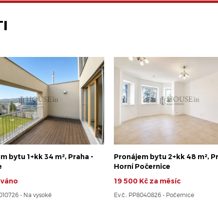
I
m bytu 1+kk 34 m², Praha -
Pronájem bytu 2+kk 48 m², Pr
e
Horní Počernice
ováno
19 500 Kč za měsíc
8010726 - Na vysoké
Ev.č.: PP8040826 - Počernice