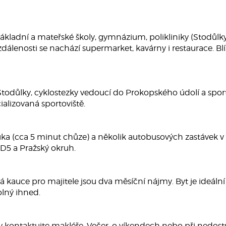
kladní a mateřské školy, gymnázium, polikliniky (Stodůlky,
álenosti se nachází supermarket, kavárny i restaurace. Bl
k Stodůlky, cyklostezky vedoucí do Prokopského údolí a sport
ializovaná sportoviště.
Luka (cca 5 minut chůze) a několik autobusových zastávek v 
 D5 a Pražský okruh.
tná kauce pro majitele jsou dva měsíční nájmy. Byt je ideál
olný ihned.
 kontaktujte makléře. Večer, o víkendech nebo při nedost