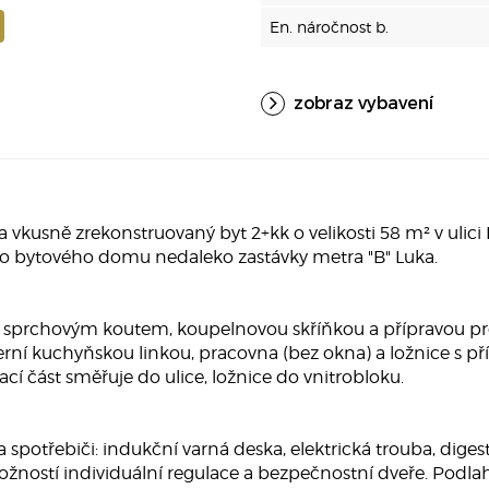
En. náročnost b.
zobraz vybavení
sně zrekonstruovaný byt 2+kk o velikosti 58 m² v ulici Ke
o bytového domu nedaleko zastávky metra "B" Luka.
se sprchovým koutem, koupelnovou skříňkou a přípravou pr
í kuchyňskou linkou, pracovna (bez okna) a ložnice s p
ací část směřuje do ulice, ložnice do vnitrobloku.
spotřebiči: indukční varná deska, elektrická trouba, dige
možností individuální regulace a bezpečnostní dveře. Podlahy