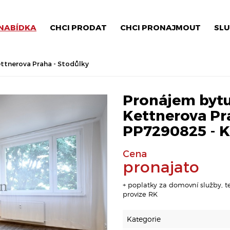
NABÍDKA
CHCI PRODAT
CHCI PRONAJMOUT
SLU
ettnerova Praha - Stodůlky
Pronájem bytu 
Kettnerova Pra
PP7290825 - K
Cena
pronajato
+ poplatky za domovní služby, t
provize RK
Kategorie