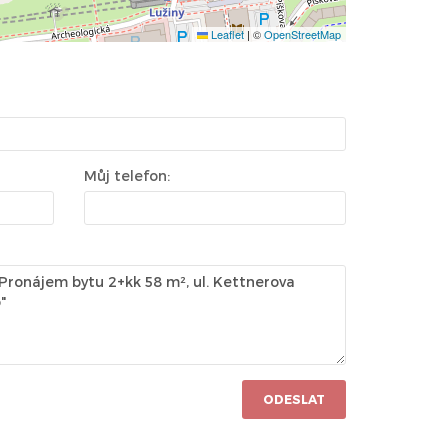
Leaflet
|
©
OpenStreetMap
Můj telefon:
ODESLAT