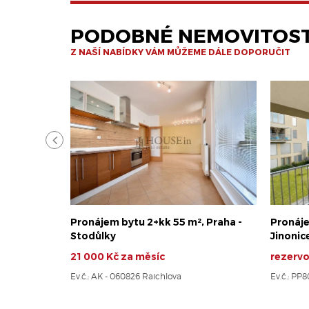
PODOBNÉ NEMOVITOST
Z NAŠÍ NABÍDKY VÁM MŮŽEME DÁLE DOPORUČIT
Pronájem bytu 2+kk 55 m², Praha -
Pronáje
Stodůlky
Jinonic
21 000 Kč za měsíc
rezerv
Ev.č.: AK - 060826 Raichlova
Ev.č.: PP