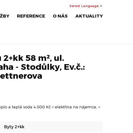
Select Language
▼
ŽBY
REFERENCE
O NÁS
AKTUALITY
2+kk 58 m², ul.
ha - Stodůlky, Ev.č.:
ettnerova
eplo a teplá voda 4.000 Kč + elektřina na nájemce, +
Byty 2+kk