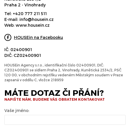
Praha 2 - Vinohrady
Tel:
+420 777 211 511
E-mail:
info@housein.cz
Web:
www.housein.cz
HOUSEin na Facebooku
IČ: 02400901
DIČ: CZ02400901
HOUSEin Agency s.r.o., identifikační číslo 02400901, DIČ:
CZ02400901 se sídlem Praha 2, Vinohrady, Kunětická 2534/2, PSČ
120 00, v obchodním rejstříku vedeném Městským soudem v Praze
zapsaná v oddílu C, vložce 218959
MÁTE DOTAZ ČI PŘÁNÍ?
NAPIŠTE NÁM, BUDEME VÁS OBRATEM KONTAKOVAT
Vaše jméno: