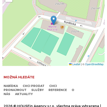
Leaflet
|
©
OpenStreetMap
MOŽNÁ HLEDÁTE
NABÍDKA
CHCI PRODAT
CHCI
PRONAJMOUT
SLUŽBY
REFERENCE
O
NÁS
AKTUALITY
2026 © HOUSEin Agency s.r.o., všechna práva vyhrazena |