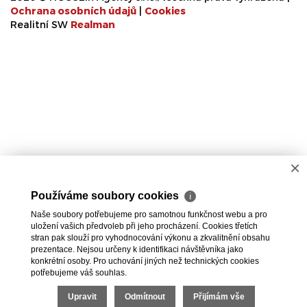
Ochrana osobních údajů
|
Cookies
Realitní SW
Real
man
×
Používáme soubory cookies
ℹ
Naše soubory potřebujeme pro samotnou funkčnost webu a pro
uložení vašich předvoleb při jeho procházení. Cookies třetích
stran pak slouží pro vyhodnocování výkonu a zkvalitnění obsahu
prezentace. Nejsou určeny k identifikaci návštěvníka jako
konkrétní osoby. Pro uchování jiných než technických cookies
potřebujeme váš souhlas.
Upravit
Odmítnout
Přijímám vše