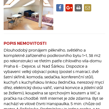
POPIS NEMOVITOSTI
Dlouhodobý pronájem pěkného, světlého a
kompletně zařízeného podkrovního bytu 1+1, 38 m2
po rekonstrukci ve třetím patře cihlového vila-domu
Praha 6 - Dejvice, ul. Nad Šárkou. Dispozice a
vybavení: velký obývací pokoj (postel s matrací, dvě
šatní skříně, komoda, sedačka, konferenční stůl),
kuchyň s kuchyňskou linkou (lednička, nerezový mycí
dřez, elektrický dvou-vařič, varná konvice a jídelní stůl
se židlemi), koupelna se sprchovým koutem a WC a
pračka na chodbě. Wifi internet je zde zdarma. Byt se
nachází ve vilové čtvrti Hanspaulka, 5 min. chůze od